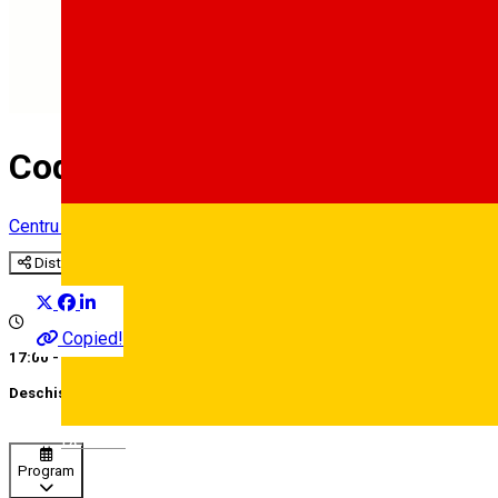
CodeMaster
Centru de educație
Distribuie
Copied!
17:00 - 19:00
Deschis
Deutsch
Program