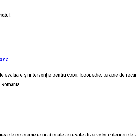
iatul.
iana
evaluare și intervenție pentru copii: logopedie, terapie de recuper
n Romania.
larea de programe educaționale adresate diverselor categorii de 