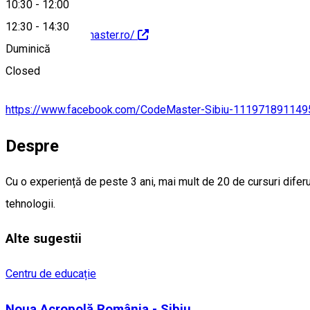
10:30
-
12:00
12:30
-
14:30
http://www.codemaster.ro/
Duminică
Closed
https://www.facebook.com/CodeMaster-Sibiu-11197189114
Despre
Cu o experiență de peste 3 ani, mai mult de 20 de cursuri diferut
tehnologii.
Alte sugestii
Centru de educație
Noua Acropolă România - Sibiu