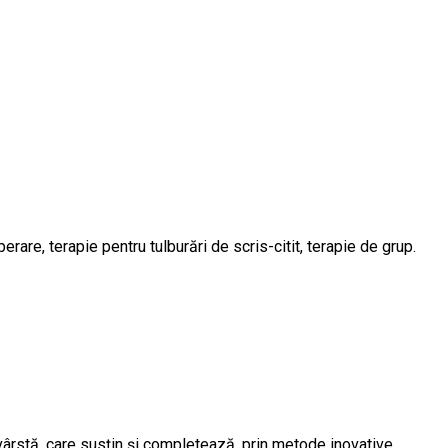
are, terapie pentru tulburări de scris-citit, terapie de grup.
vârstă, care susțin și completează, prin metode inovative,