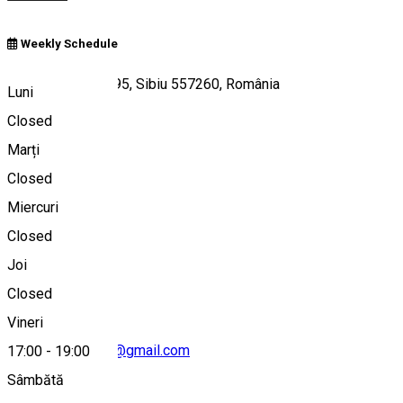
Weekly Schedule
Calea Dumbrăvii 95, Sibiu 557260, România
Luni
Closed
Marți
Hartă
Closed
Miercuri
Closed
0742033145
Joi
Closed
Vineri
codemastersibiu@gmail.com
17:00
-
19:00
Sâmbătă