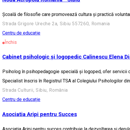
Școală de filosofie care promovează cultura și practică voluntar
Strada Grigore Ureche 2a, Sibiu 557260, Romania
Centru de educație
Închis
Cabinet psihologic și logopedic Calinescu Elena D
Psiholog în psihopedagogie specială și logoped, ofer servicii de 
Specialist înscris în Registrul TSA al Colegiului Psihologilor di
Strada Culturii, Sibiu, România
Centru de educație
Asociatia Aripi pentru Succes
Asociația Aripi pentru succes contribuie la dezvoltarea și deru