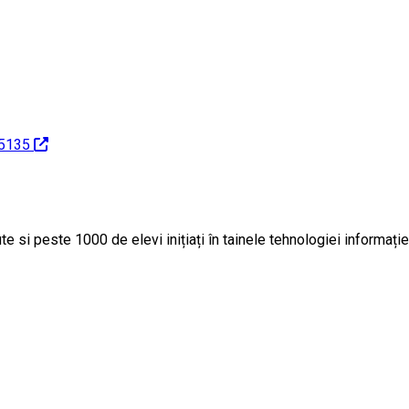
95135
e si peste 1000 de elevi inițiați în tainele tehnologiei informație