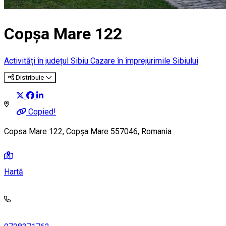
Copșa Mare 122
Activități în județul Sibiu
Cazare în împrejurimile Sibiului
Distribuie
Copied!
Copsa Mare 122, Copșa Mare 557046, Romania
Hartă