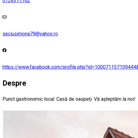
0728371762
seciusimona79@yahoo.ro
https://www.facebook.com/profile.php?id=100071157109444
Despre
Punct gastronomic local. Casă de oaspeți. Vă așteptăm la noi!