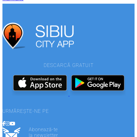
DESCARCĂ GRATUIT
URMĂREȘTE-NE PE
Abonează-te
la newsletter