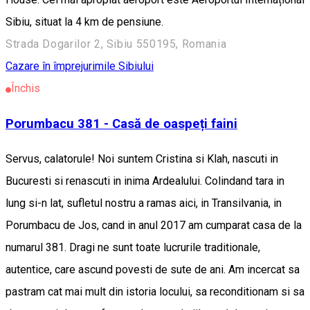
Sibiu, situat la 4 km de pensiune.
Strada Dogarilor 2, Sibiu 550195, Romania
Cazare în împrejurimile Sibiului
Închis
Porumbacu 381 - Casă de oaspeți faini
Servus, calatorule! Noi suntem Cristina si Klah, nascuti in
Bucuresti si renascuti in inima Ardealului. Colindand tara in
lung si-n lat, sufletul nostru a ramas aici, in Transilvania, in
Porumbacu de Jos, cand in anul 2017 am cumparat casa de la
numarul 381. Dragi ne sunt toate lucrurile traditionale,
autentice, care ascund povesti de sute de ani. Am incercat sa
pastram cat mai mult din istoria locului, sa reconditionam si sa