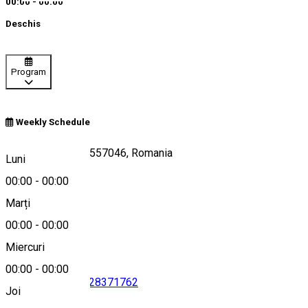
00:00 - 00:00
Deschis
Program
Weekly Schedule
146, Copșa Mare 557046, Romania
Luni
00:00
-
00:00
Marți
Hartă
00:00
-
00:00
Miercuri
00:00
-
00:00
0746046200
•
0728371762
Joi