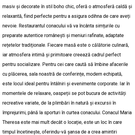
masiv și decorate în stil boho chic, oferă o atmosferă caldă și
relaxantă, fiind perfecte pentru a asigura odihna de care aveți
nevoie. Restaurantul conacului vă va încânta simțurile cu
preparate autentice românești și meniuri rafinate, adaptate
rețetelor tradiționale. Fiecare masă este o călătorie culinară,
iar atmosfera intimă și primitoare creează cadrul perfect
pentru socializare. Pentru cei care caută să îmbine afacerile
cu plăcerea, sala noastră de conferințe, modern echipată,
este locul ideal pentru întâlniri și evenimente corporate. Iar în
momentele de relaxare, oaspeții se pot bucura de activități
recreative variate, de la plimbări în natură și excursii în
împrejurimi, până la sporturi în curtea conacului. Conacul Maria
Theresa este mai mult decât o locație, este un loc în care
timpul încetinește, oferindu-vă șansa de a crea amintiri