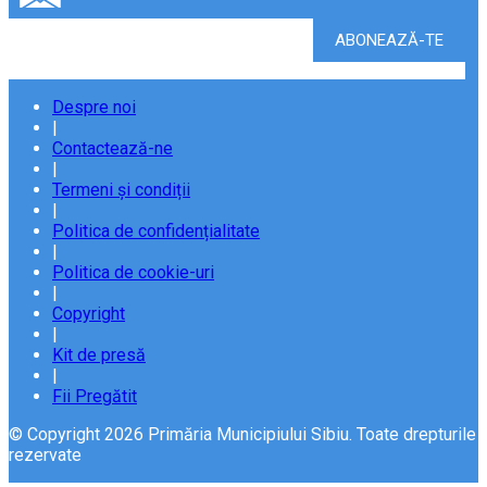
Despre noi
|
Contactează-ne
|
Termeni și condiții
|
Politica de confidențialitate
|
Politica de cookie-uri
|
Copyright
|
Kit de presă
|
Fii Pregătit
© Copyright 2026 Primăria Municipiului Sibiu. Toate drepturile
rezervate