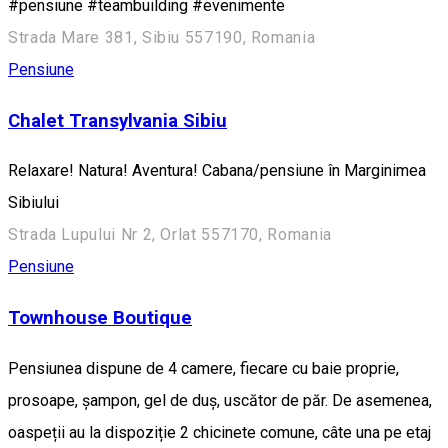
#pensiune #teambuilding #evenimente
Strada Mare 381, Sibiu 557190, Romania
Pensiune
Chalet Transylvania Sibiu
Relaxare! Natura! Aventura! Cabana/pensiune în Marginimea
Sibiului
Strada Lupului Nr 2, Orlat 557170, Romania
Pensiune
Townhouse Boutique
Pensiunea dispune de 4 camere, fiecare cu baie proprie,
prosoape, șampon, gel de duș, uscător de păr. De asemenea,
oaspeții au la dispoziție 2 chicinete comune, câte una pe etaj