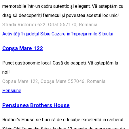
memorabile într-un cadru autentic și elegant. Vă așteptăm cu
drag să descoperiți farmecul și povestea acestui loc unic!
Strada Victoriei 632, Orlat 557170, Romania
Activități în județul Sibiu
Cazare în împrejurimile Sibiului
Copșa Mare 122
Punct gastronomic local. Casă de oaspeți. Vă așteptăm la
noi!
Copsa Mare 122, Copșa Mare 557046, Romania
Pensiune
Pensiunea Brothers House
Brother's House se bucură de o locație excelentă în cartierul
Sibiu Old Town din Sibiu, la doar 12 minute de mers pe jos de