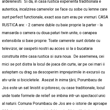
ardelenesti. Si da, in casa rustica experienta traditionala e
autentica, incalzirea camerelor se face cu sobe cu lemne care
sunt perfect functionale, exact asa cum erau pe vremuri. CASA
RUSTICA are: - 2 camere duble cu baie proprie la parter - la
mansarda o camera cu doua paturi twin unite, o canapea
extensibila si baie proprie. Toate camerele sunt dotate cu
televizor, iar oaspetii nostri au acces si la o bucataria
construita intre casa rustica si sura noua. De asemenea, cei
mici se pot distra la locul de joaca din curte, iar pe cei mari ii
asteptam cu drag sa descoperim imprejurimile in excursii cu
atv-urile si bicicletele. Asezat în inima țării, Porumbacu de
Jos este un sat linistit si pitoresc, cu case traditionale, locul
unde toate formele de relief se imbina intr-un spectacol unic
al naturii. Comuna Porumbacu de Jos are o istorie de aproape