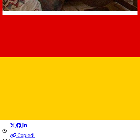
Copsa Mare Guesthouses
Cazare în împrejurimile Sibiului
Pensiune
Distribuie
Deutsch
Copied!