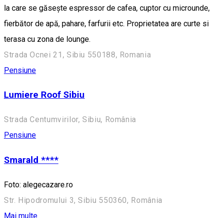
la care se găsește espressor de cafea, cuptor cu microunde,
fierbător de apă, pahare, farfurii etc. Proprietatea are curte si
terasa cu zona de lounge.
Strada Ocnei 21, Sibiu 550188, Romania
Pensiune
Lumiere Roof Sibiu
Strada Centumvirilor, Sibiu, România
Pensiune
Smarald ****
Foto: alegecazare.ro
Str. Hipodromului 3, Sibiu 550360, România
Mai multe