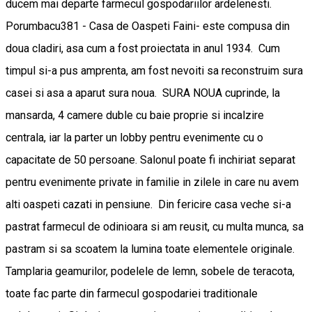
ducem mai departe farmecul gospodariilor ardelenesti.
Porumbacu381 - Casa de Oaspeti Faini- este compusa din
doua cladiri, asa cum a fost proiectata in anul 1934. Cum
timpul si-a pus amprenta, am fost nevoiti sa reconstruim sura
casei si asa a aparut sura noua. SURA NOUA cuprinde, la
mansarda, 4 camere duble cu baie proprie si incalzire
centrala, iar la parter un lobby pentru evenimente cu o
capacitate de 50 persoane. Salonul poate fi inchiriat separat
pentru evenimente private in familie in zilele in care nu avem
alti oaspeti cazati in pensiune. Din fericire casa veche si-a
pastrat farmecul de odinioara si am reusit, cu multa munca, sa
pastram si sa scoatem la lumina toate elementele originale.
Tamplaria geamurilor, podelele de lemn, sobele de teracota,
toate fac parte din farmecul gospodariei traditionale