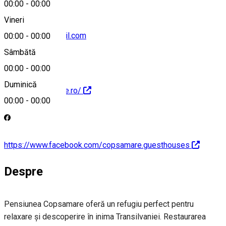
00:00
-
00:00
Vineri
copsamare@gmail.com
00:00
-
00:00
Sâmbătă
00:00
-
00:00
Duminică
https://copsamare.ro/
00:00
-
00:00
https://www.facebook.com/copsamare.guesthouses
Despre
Pensiunea Copsamare oferă un refugiu perfect pentru
relaxare și descoperire în inima Transilvaniei. Restaurarea