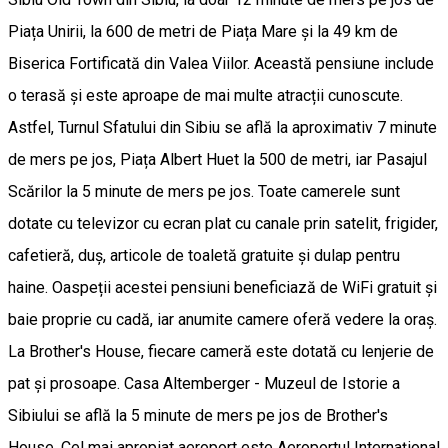
Piața Unirii, la 600 de metri de Piața Mare și la 49 km de
Biserica Fortificată din Valea Viilor. Această pensiune include
o terasă și este aproape de mai multe atracții cunoscute.
Astfel, Turnul Sfatului din Sibiu se află la aproximativ 7 minute
de mers pe jos, Piața Albert Huet la 500 de metri, iar Pasajul
Scărilor la 5 minute de mers pe jos. Toate camerele sunt
dotate cu televizor cu ecran plat cu canale prin satelit, frigider,
cafetieră, duș, articole de toaletă gratuite și dulap pentru
haine. Oaspeții acestei pensiuni beneficiază de WiFi gratuit și
baie proprie cu cadă, iar anumite camere oferă vedere la oraș.
La Brother's House, fiecare cameră este dotată cu lenjerie de
pat și prosoape. Casa Altemberger - Muzeul de Istorie a
Sibiului se află la 5 minute de mers pe jos de Brother's
House. Cel mai apropiat aeroport este Aeroportul Internațional