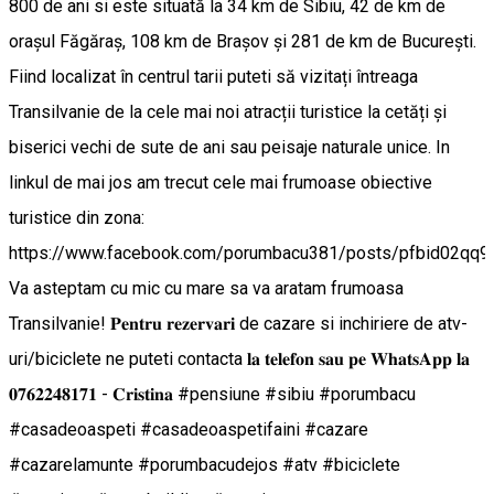
800 de ani si este situată la 34 km de Sibiu, 42 de km de
orașul Făgăraș, 108 km de Brașov și 281 de km de București.
Fiind localizat în centrul tarii puteti să vizitați întreaga
Transilvanie de la cele mai noi atracții turistice la cetăți și
biserici vechi de sute de ani sau peisaje naturale unice. In
linkul de mai jos am trecut cele mai frumoase obiective
turistice din zona:
https://www.facebook.com/porumbacu381/posts/pfbid0
Va asteptam cu mic cu mare sa va aratam frumoasa
Transilvanie! 𝐏𝐞𝐧𝐭𝐫𝐮 𝐫𝐞𝐳𝐞𝐫𝐯𝐚𝐫𝐢 de cazare si inchiriere de atv-
uri/biciclete ne puteti contacta 𝐥𝐚 𝐭𝐞𝐥𝐞𝐟𝐨𝐧 𝐬𝐚𝐮 𝐩𝐞 𝐖𝐡𝐚𝐭𝐬𝐀𝐩𝐩 𝐥𝐚
𝟎𝟕𝟔𝟐𝟐𝟒𝟖𝟏𝟕𝟏 - 𝐂𝐫𝐢𝐬𝐭𝐢𝐧𝐚 #pensiune #sibiu #porumbacu
#casadeoaspeti #casadeoaspetifaini #cazare
#cazarelamunte #porumbacudejos #atv #biciclete