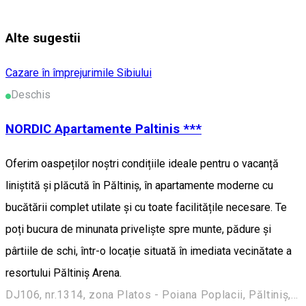
Alte sugestii
Cazare în împrejurimile Sibiului
Deschis
NORDIC Apartamente Paltinis ***
Oferim oaspeților noștri condițiile ideale pentru o vacanță
liniștită și plăcută în Păltiniș, în apartamente moderne cu
bucătării complet utilate și cu toate facilitățile necesare. Te
poți bucura de minunata priveliște spre munte, pădure și
pârtiile de schi, într-o locație situată în imediata vecinătate a
resortului Păltiniș Arena.
DJ106, nr.1314, zona Platos - Poiana Poplacii, Păltiniș, Sibiu, Romania, 550001