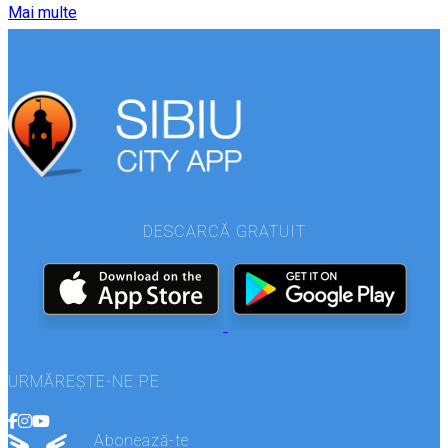
Mai multe
DESCARCĂ GRATUIT
URMĂREȘTE-NE PE
Abonează-te