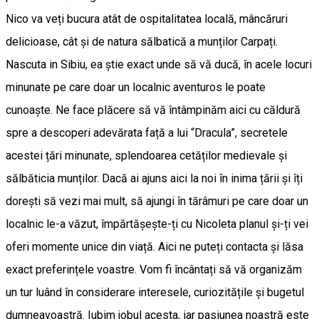
Nico va veți bucura atât de ospitalitatea locală, mâncăruri
delicioase, cât și de natura sălbatică a munților Carpați.
Nascuta in Sibiu, ea știe exact unde să vă ducă, în acele locuri
minunate pe care doar un localnic aventuros le poate
cunoaște. Ne face plăcere să vă întâmpinăm aici cu căldură
spre a descoperi adevărata față a lui “Dracula”, secretele
acestei țări minunate, splendoarea cetăților medievale și
sălbăticia munților. Dacă ai ajuns aici la noi în inima țării și îți
dorești să vezi mai mult, să ajungi în tărâmuri pe care doar un
localnic le-a văzut, împărtășește-ți cu Nicoleta planul și-ți vei
oferi momente unice din viață. Aici ne puteți contacta și lăsa
exact preferințele voastre. Vom fi încântați să vă organizăm
un tur luând în considerare interesele, curiozitățile și bugetul
dumneavoastră. Iubim jobul acesta, iar pasiunea noastră este