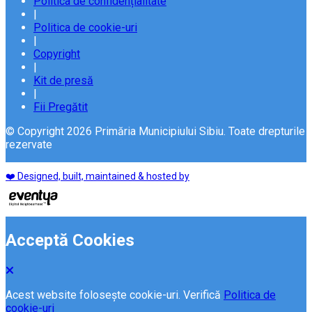
Politica de confidențialitate
|
Politica de cookie-uri
|
Copyright
|
Kit de presă
|
Fii Pregătit
© Copyright 2026 Primăria Municipiului Sibiu. Toate drepturile
rezervate
❤️ Designed, built, maintained & hosted by
Acceptă Cookies
Acest website folosește cookie-uri. Verifică
Politica de
cookie-uri