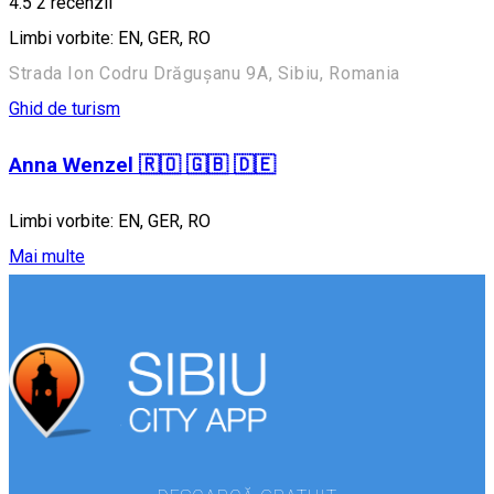
4.5
2
recenzii
Limbi vorbite: EN, GER, RO
Strada Ion Codru Drăgușanu 9A, Sibiu, Romania
Ghid de turism
Anna Wenzel 🇷🇴 🇬🇧 🇩🇪
Limbi vorbite: EN, GER, RO
Mai multe