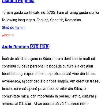
Claudia Popelca
Turism guide certificate no.:5705 I am offering guidance for
following languages: English, Spanish, Romanian.
Ghid de turism
Închis
Anda Reuben 🇷🇴 🇬🇧
Încă de când am ajuns în Sibiu, mi-am dorit foarte mult să
contribui cu ceva personal la bogăția culturală a orașului.
Identitatea și experiența mea profesională vine din lumea
evreiească, așadar decizia a fost simplă. Am creat un traseu
turistic care să spună povestea evreilor din Sibiu, o
comunitate mică, dar importantă în peisajul etnic, cultural și
religios al Sibiului. M-aș bucura să vă însoțesc într-o