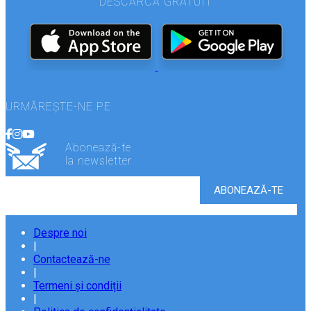
DESCARCĂ GRATUIT
URMĂREȘTE-NE PE
Abonează-te
la newsletter
Despre noi
|
Contactează-ne
|
Termeni și condiții
|