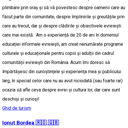
plimbare prin oraș și să vă povestesc despre oamenii care au
făcut parte din comunitate, despre împlinirile și greutățile prin
care au trecut, dar și despre clădirile și obiectivele evreiești
care mai există. Am o experiență de 20 de ani în domeniul
educației informale evreiești, am creat nenumărate programe
culturale și educaționale pentru copiii și adulții din cadrul
comunității evreiești din România. Acum îmi doresc să
împărtășesc din cunoștințele și experiența mea și publicului
larg, în special celor care nu au avut niciodată (sau foarte rar)
ocazia să afle ceva despre evrei și cultura lor, dar care sunt
deschiși și curioși!
Ghid de turism
Ionut Bordea 🇷🇴 🇬🇧