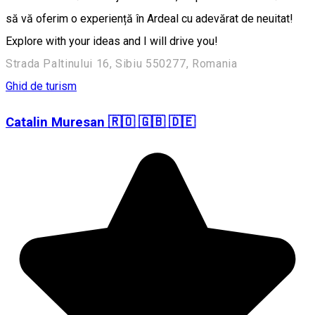
să vă oferim o experiență în Ardeal cu adevărat de neuitat!
Explore with your ideas and I will drive you!
Strada Paltinului 16, Sibiu 550277, Romania
Ghid de turism
Catalin Muresan 🇷🇴 🇬🇧 🇩🇪