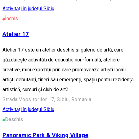
Activități în județul Sibiu
Închis
Atelier 17
Atelier 17 este un atelier deschis și galerie de artă, care
găzduiește activități de educație non-formală, ateliere
creative, mici expoziții prin care promovează artiști locali,
artiști debutanți, tineri sau emergenți, spațiu pentru rezidență
artistică, cursuri și club de artă.
Strada Vopsitorilor 17, Sibiu, Romania
Activități în județul Sibiu
Deschis
Panoramic Park & Viking Village