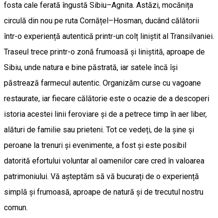
fosta cale ferată îngustă Sibiu–Agnita. Astăzi, mocănița
circulă din nou pe ruta Cornățel–Hosman, ducând călătorii
într-o experiență autentică printr-un colț liniștit al Transilvaniei.
Traseul trece printr-o zonă frumoasă și liniștită, aproape de
Sibiu, unde natura e bine păstrată, iar satele încă își
păstrează farmecul autentic. Organizăm curse cu vagoane
restaurate, iar fiecare călătorie este o ocazie de a descoperi
istoria acestei linii feroviare și de a petrece timp în aer liber,
alături de familie sau prieteni. Tot ce vedeți, de la șine și
peroane la trenuri și evenimente, a fost și este posibil
datorită efortului voluntar al oamenilor care cred în valoarea
patrimoniului. Vă așteptăm să vă bucurați de o experiență
simplă și frumoasă, aproape de natură și de trecutul nostru
comun.