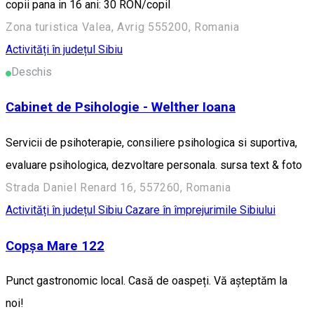
copii pana in 16 ani: 30 RON/copil
Zona turistica Valea, Avrig 555200, Romania
Activități în județul Sibiu
Deschis
Cabinet de Psihologie - Welther Ioana
Servicii de psihoterapie, consiliere psihologica si suportiva,
evaluare psihologica, dezvoltare personala. sursa text & foto
Strada Daniel Renard 16, 557260, Romania
Activități în județul Sibiu
Cazare în împrejurimile Sibiului
Copșa Mare 122
Punct gastronomic local. Casă de oaspeți. Vă așteptăm la
noi!