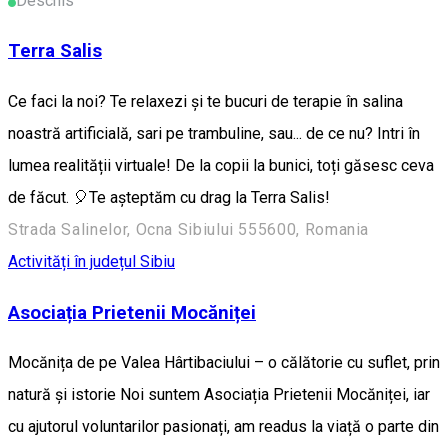
Deschis
Terra Salis
Ce faci la noi? Te relaxezi și te bucuri de terapie în salina
noastră artificială, sari pe trambuline, sau... de ce nu? Intri în
lumea realității virtuale! De la copii la bunici, toți găsesc ceva
de făcut. 🎈Te așteptăm cu drag la Terra Salis!
Strada Salinelor, Ocna Sibiului 555600, Romania
Activități în județul Sibiu
Asociația Prietenii Mocăniței
Mocănița de pe Valea Hârtibaciului – o călătorie cu suflet, prin
natură și istorie Noi suntem Asociația Prietenii Mocăniței, iar
cu ajutorul voluntarilor pasionați, am readus la viață o parte din