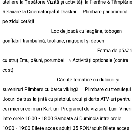
ateliere la Țesătorie Vizită și activități la Fierărie & Tâmplărie
Relaxare la Cinematograful Drakkar Plimbare panoramică
pe zidul cetății
Loc de joacă cu leagăne, tobogan
gonflabil, trambulină, tiroliane, ringspiel și desen
Fermă de păsări
cu struț Emu, păuni, porumbei ⭐ Activități opționale (contra
cost)
Căsuțe tematice cu dulciuri și
suveniruri Plimbare cu barca vikingă Plimbare cu trenulețul
Jocuri de tras la țintă cu pistolul, arcul și darts ATV-uri pentru
cei mici si cei mari Kart-uri Programul de vizitare: Luni-Vineri
între orele 10:00 - 18:00 Sambata si Dumincia intre orele
10:00 - 19:00 Bilete acces adulți: 35 RON/adult Bilete acces