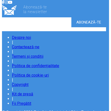
Abonează-te
la newsletter
Despre noi
|
Contactează-ne
|
Termeni și condiții
|
Politica de confidențialitate
|
Politica de cookie-uri
|
Copyright
|
Kit de presă
|
Fii Pregătit