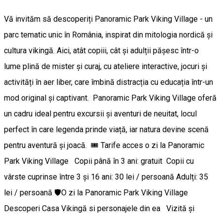
Vă invităm să descoperiți Panoramic Park Viking Village - un
parc tematic unic în România, inspirat din mitologia nordică și
cultura vikingă. Aici, atât copiii, cât și adulții pășesc într-o
lume plină de mister și curaj, cu ateliere interactive, jocuri și
activități în aer liber, care îmbină distracția cu educația într-un
mod original și captivant. Panoramic Park Viking Village oferă
un cadru ideal pentru excursii și aventuri de neuitat, locul
perfect în care legenda prinde viață, iar natura devine scenă
pentru aventură și joacă. 🎟️ Tarife acces o zi la Panoramic
Park Viking Village Copii până în 3 ani: gratuit Copii cu
vârste cuprinse între 3 și 16 ani: 30 lei / persoană Adulți: 35
lei / persoană 🛡️O zi la Panoramic Park Viking Village
Descoperi Casa Vikingă si personajele din ea Vizită și