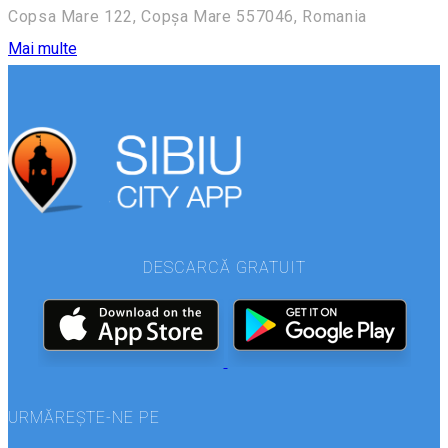
Copsa Mare 122, Copșa Mare 557046, Romania
Mai multe
DESCARCĂ GRATUIT
URMĂREȘTE-NE PE