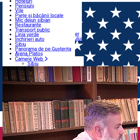
Educație
Echitație
Hoteluri
Cum ajung în Sibiu
Sport indoor
Pensiuni
Mâncare & Distracție
Centre de informare turistică
Loc de joacă indoor
Vile
Ghizi de turism
Loc de joacă outdoor
Hostels
Piețe și băcănii locale
Tururi ghidate
Schi
Motel
Mic dejun sibian
Transport & Parcări
Publicații locale
Patinaj
Camping
Restaurante
Saloane de înfrumusețare
Yoga
Camere de închiriat
Pizza
Transport public
Apartamente în regim hotelier
Fast Food
Linia verde
Camere Web
Cazare în împrejurimile Sibiului
Cafenele
Închirieri auto
Cofetărie
Închirieri biciclete
Sibiu
Pub, Bar
Închirieri trotinete
Panorama de pe Gușterița
Cluburi
Taxi
Arena Platoș
Brutării
Ride Sharing
Camere Web
Acasă
Podcast
E07. Marcel STANCU
Bilete de parcare
Sibiu
Parcări
Panorama de pe Gușterița
Încărcare vehicule electrice
Arena Platoș