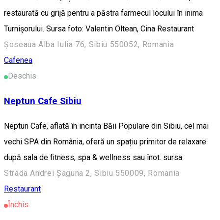
restaurată cu grijă pentru a păstra farmecul locului în inima
Turnișorului. Sursa foto: Valentin Oltean, Cina Restaurant
Șoseaua Alba Iulia 76, Sibiu 550052, Romania
Cafenea
Deschis
Neptun Cafe Sibiu
Neptun Cafe, aflată în incinta Băii Populare din Sibiu, cel mai
vechi SPA din România, oferă un spațiu primitor de relaxare
după sala de fitness, spa & wellness sau înot. sursa
Strada Andrei Șaguna 2, Sibiu 550009, Romania
Restaurant
Închis