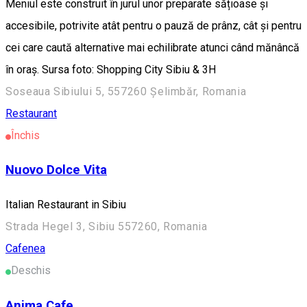
Meniul este construit în jurul unor preparate sățioase și
accesibile, potrivite atât pentru o pauză de prânz, cât și pentru
cei care caută alternative mai echilibrate atunci când mănâncă
în oraș. Sursa foto: Shopping City Sibiu & 3H
Soseaua Sibiului 5, 557260 Șelimbăr, Romania
Restaurant
Închis
Nuovo Dolce Vita
Italian Restaurant in Sibiu
Strada Hegel 3, Sibiu 557260, Romania
Cafenea
Deschis
Anima Cafe