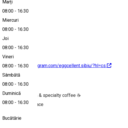
Marți
Hartă
08:00
-
16:30
Miercuri
08:00
-
16:30
0786488507
Joi
08:00
-
16:30
Vineri
https://www.instagram.com/eggcellent.sibiu/?hl=cs
08:00
-
16:30
Sâmbătă
Despre
08:00
-
16:30
Duminică
Eggcellent brunch & specialty coffee ☕️
08:00
-
16:30
🐶 Pet friendly place
Bucătărie