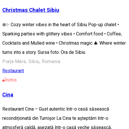
Christmas Chalet Sibiu
❄️✨ Cozy winter vibes in the heart of Sibiu Pop-up chalet •
Sparking parties with glittery vibes • Comfort food • Coffee,
Cocktails and Mulled wine • Christmas magic 🎄 Where winter
turns into a story. Sursa foto: Ora de Sibiu
Piața Mare, Sibiu, Romania
Restaurant
Închis
Cina
Restaurant Cina – Gust autentic într-o casă săsească
recondiționată din Turnișor La Cina te așteptăm într-o
atmosferă caldă, așezată într-o casă veche săsească,