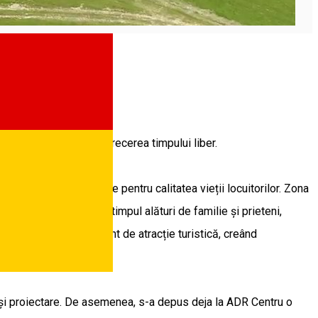
eni
ctiv pentru sport și petrecerea timpului liber.
acestea sunt importante pentru calitatea vieții locuitorilor. Zona
e sibienii pot petrece timpul alături de familie și prieteni,
Sibiului un nou element de atracție turistică, creând
nicipiului Sibiu)
ii și proiectare. De asemenea, s-a depus deja la ADR Centru o