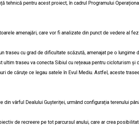
ență tehnică pentru acest proiect, în cadrul Programului Operațio
arele amenajări, care vor fi analizate din punct de vedere al fezabi
 traseu cu grad de dificultate scăzută, amenajat pe o lungime de
tim traseu va conecta Sibiul cu rețeaua pentru cicloturism și dru
uri de căruţe ce legau satele în Evul Mediu. Astfel, aceste trasee
 din vârful Dealului Gușteriței, urmând configurația terenului până
obiectiv de recreere pe tot parcursul anului, care ar crea posibilit