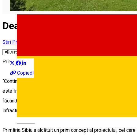
Dealurile Gușteriței, obiectiv 
Știri Primăria Sibiu
Distribuie
Primăria Sibiu a făcut primii pași concreți pentru o investiție d
Copied!
“Continuăm crearea de obiective pentru agrement și sport pentru c
este frecventată de sibieni, dar nu la potențialul pe care îl are. 
făcând sport sau bucurându-se de activități în natură. De aseme
infrastructura pentru petrecerea timpului liber care pune în valoar
Deutsch
Primăria Sibiu a alcătuit un prim concept al proiectului, cel ca