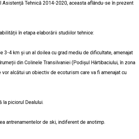
nal Asistență Tehnică 2014-2020, aceasta aflându-se în prezent
lității în etapa elaborării studiilor tehnice:
 3-4 km și un al doilea cu grad mediu de dificultate, amenajat
meții din Colinele Transilvaniei (Podișul Hârtibaciului, în zona
 vor alcătui un obiectiv de ecoturism care va fi amenajat cu
 la piciorul Dealului.
atea antrenamentelor de ski, indiferent de anotimp.