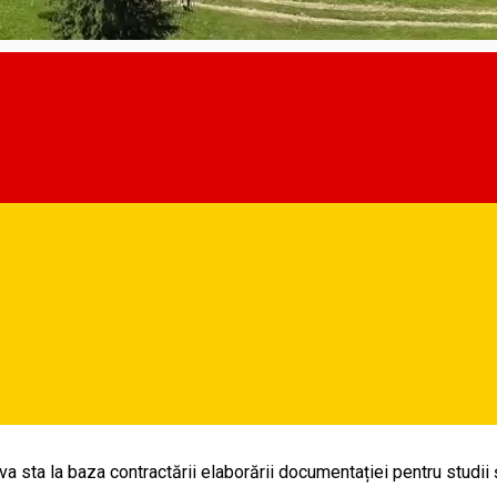
de agrement și sport pentru sibi
e amploare care va transforma dealurile Gușteriței într-un nou obie
ă, pe lângă investiții în infrastructură, educație și sănătate, și 
Prin acest proiect va deveni un obiectiv de ecoturism, un loc în car
nea, acest proiect se înscrie în demersurile noastre de a adăuga 
e cadrul natural și cultural al orașului.” (Astrid Fodor, primarul mu
re va sta la baza contractării elaborării documentației pentru stud