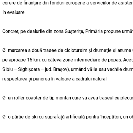
cerere de finanțare din fonduri europene a serviciilor de asist
în evaluare.
Concret, pe dealurile din zona Gușterița, Primăria propune următo
Ø marcarea a două trasee de ciclotursim și drumeție și anume un
pe aproape 15 km, cu câteva zone intermediare de popas. Acest ul
Sibiu – Sighișoara – jud. Brașov), urmând văile sau vechile drum
respectarea și punerea în valoare a cadrului natural
Ø un roller coaster de tip montan care va avea traseul cu plecare
Ø o pârtie de ski cu suprafață artificială pentru începători, un 