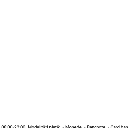
nică 08:00-22:00 Modalități plată: - Monede - Bancnote - Card ba