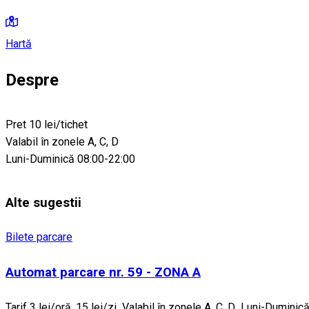
Hartă
Despre
Pret 10 lei/tichet
Valabil în zonele A, C, D
Luni-Duminică 08:00-22:00
Alte sugestii
Bilete parcare
Automat parcare nr. 59 - ZONA A
Tarif 3 lei/oră, 15 lei/zi Valabil în zonele A, C, D Luni-Dumi