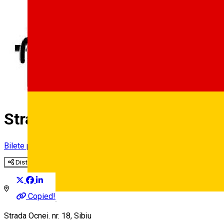
Strada Ocnei, nr. 18 - magazi
Bilete parcare
Distribuie
Copied!
Deutsch
Strada Ocnei. nr. 18, Sibiu