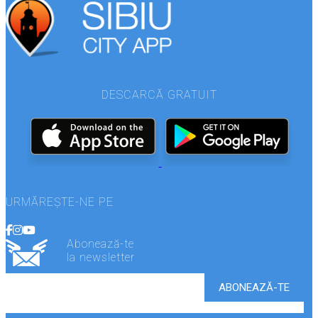
DESCARCĂ GRATUIT
URMĂREȘTE-NE PE
Abonează-te
la newsletter