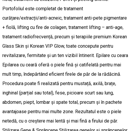
Portofoliul este completat de tratament
curățare/extracții/anti-acneic, tratament anti-pete pigmentare
+ fiolă, lifting cu fire de colagen, tratament lifting – anti-age,
tratament radiofrecvență, precum și terapiile premium Korean
Glass Skin și Korean VIP Glow, toate concepute pentru
revitalizare, fermitate și un ten vizibil întinerit. Epilare cu ceara
Epilarea cu ceară oferă o piele fină și catifelată pentru mai
mult timp, îndepărtând eficient firele de păr de la rădăcină.
Procedura poate fi realizată pentru mustață, axilă, brațe,
inghinal (parțial sau total), fese, picioare scurt sau lung,
abdomen, piept, lombar și spate total, precum și în pachete
avantajoase pentru mai multe zone. Rezultatul este o piele
netedă, cu o creștere mai lentă și mai fină a firului de păr.
Stilizare Gene & Sprâncene Stilizarea genelor și sprâncenelor