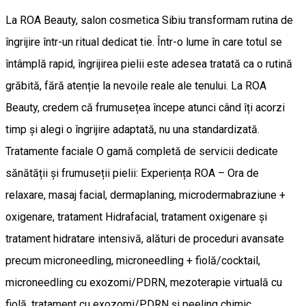
La ROA Beauty, salon cosmetica Sibiu transformam rutina de
îngrijire într-un ritual dedicat tie. Într-o lume în care totul se
întâmplă rapid, îngrijirea pielii este adesea tratată ca o rutină
grăbită, fără atenție la nevoile reale ale tenului. La ROA
Beauty, credem că frumusețea începe atunci când îți acorzi
timp și alegi o îngrijire adaptată, nu una standardizată.
Tratamente faciale O gamă completă de servicii dedicate
sănătății și frumuseții pielii: Experiența ROA – Ora de
relaxare, masaj facial, dermaplaning, microdermabraziune +
oxigenare, tratament Hidrafacial, tratament oxigenare și
tratament hidratare intensivă, alături de proceduri avansate
precum microneedling, microneedling + fiolă/cocktail,
microneedling cu exozomi/PDRN, mezoterapie virtuală cu
fiolă, tratament cu exozomi/PDRN și peeling chimic.