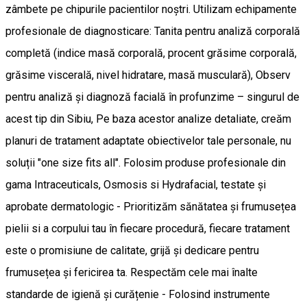
zâmbete pe chipurile pacientilor noștri. Utilizam echipamente
profesionale de diagnosticare: Tanita pentru analiză corporală
completă (indice masă corporală, procent grăsime corporală,
grăsime viscerală, nivel hidratare, masă musculară), Observ
pentru analiză și diagnoză facială în profunzime – singurul de
acest tip din Sibiu, Pe baza acestor analize detaliate, creăm
planuri de tratament adaptate obiectivelor tale personale, nu
soluții "one size fits all". Folosim produse profesionale din
gama Intraceuticals, Osmosis si Hydrafacial, testate și
aprobate dermatologic - Prioritizăm sănătatea și frumusețea
pielii si a corpului tau în fiecare procedură, fiecare tratament
este o promisiune de calitate, grijă și dedicare pentru
frumusețea și fericirea ta. Respectăm cele mai înalte
standarde de igienă și curățenie - Folosind instrumente