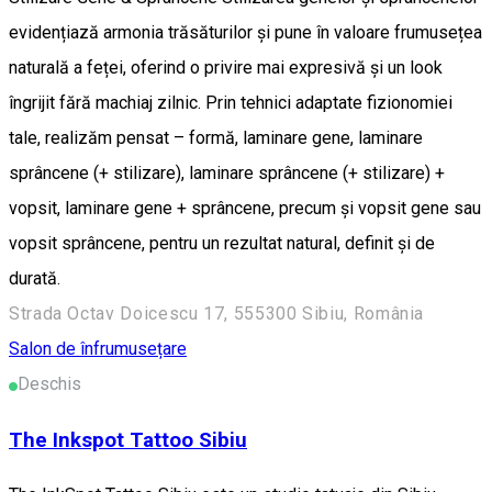
evidențiază armonia trăsăturilor și pune în valoare frumusețea
naturală a feței, oferind o privire mai expresivă și un look
îngrijit fără machiaj zilnic. Prin tehnici adaptate fizionomiei
tale, realizăm pensat – formă, laminare gene, laminare
sprâncene (+ stilizare), laminare sprâncene (+ stilizare) +
vopsit, laminare gene + sprâncene, precum și vopsit gene sau
vopsit sprâncene, pentru un rezultat natural, definit și de
durată.
Strada Octav Doicescu 17, 555300 Sibiu, România
Salon de înfrumusețare
Deschis
The Inkspot Tattoo Sibiu