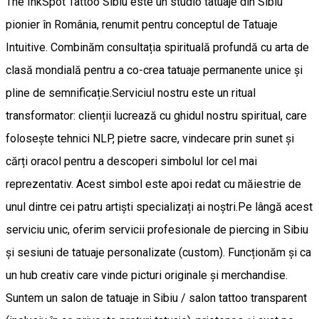
The InkSpot Tattoo Sibiu este un studio tatuaje din Sibiu
pionier în România, renumit pentru conceptul de Tatuaje
Intuitive. Combinăm consultația spirituală profundă cu arta de
clasă mondială pentru a co-crea tatuaje permanente unice și
pline de semnificație. ​Serviciul nostru este un ritual
transformator: clienții lucrează cu ghidul nostru spiritual, care
folosește tehnici NLP, pietre sacre, vindecare prin sunet și
cărți oracol pentru a descoperi simbolul lor cel mai
reprezentativ. Acest simbol este apoi redat cu măiestrie de
unul dintre cei patru artiști specializați ai noștri. ​Pe lângă acest
serviciu unic, oferim servicii profesionale de piercing in Sibiu
și sesiuni de tatuaje personalizate (custom). Funcționăm și ca
un hub creativ care vinde picturi originale și merchandise. ​
Suntem un salon de tatuaje in Sibiu / salon tattoo transparent