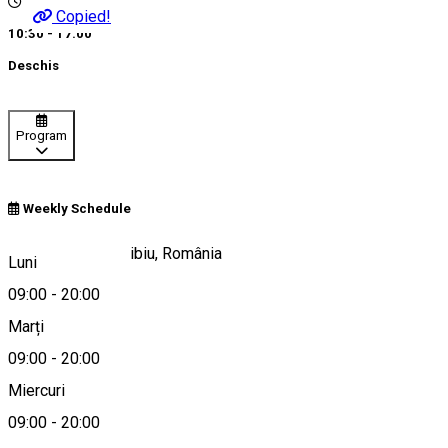
Copied!
10:30 - 17:00
Deschis
Program
Weekly Schedule
Strada Rahovei, Sibiu, România
Luni
09:00
-
20:00
Marți
Hartă
09:00
-
20:00
Miercuri
09:00
-
20:00
0786964227