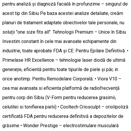
pentru analiză și diagnoză facială în profunzime – singurul de
acest tip din Sibiu Pe baza acestei analize detaliate, creăm
planuri de tratament adaptate obiectivelor tale personale, nu
soluții "one size fits all". Tehnologii Premium – Unice în Sibiu
Investim constant în cele mai avansate echipamente din
industrie, toate aprobate FDA și CE: Pentru Epilare Definitivă: •
Primelase HR Excellence – tehnologie laser diodă de ultimă
generație, eficientă pentru toate tipurile de piele și păr, in
orice anotimp. Pentru Remodelare Corporală: • Viora V10 –
cea mai avansata si eficienta platformă de radiofrecvență
pentru corp din Sibiu (V-Form pentru reducerea grasimii,
celulitei si tonifierea pielii) • Cooltech Criosculpt – criolipoliză
certificată FDA pentru reducerea definitivă a depozitelor de
grăsime • Wonder Prestige – electrostimulare musculară