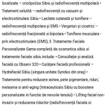
localizate – criolipoliza Sibiu și radiofrecvență multipolară •
Tratament celulită – radiofrecvență cu vacuum și
electrostimulare Sibiu • Laxitate cutanată și tonifiere –
radiofrecvență multipolara și EMS • Vergeturi și cicatrici –
radiofrecvență fracționată si bipolara • Tonifiere musculara -
prin electrostimulare (EMS); 3. Tratamente Faciale
Personalizate Gama completă de cosmetica sibiu si
tratamente faciale sibiu include: • Consultație și analiză
facială cu Observ 320 • Curățare facială profesională –
Hydrafacial Sibiu (singura unitate Syndeo din oraș) •
Tratamente pentru reducere acnee, pete pigmentare, riduri,
melasma si anti-aging (Intraceuticals Sibiu cu boostere
personalizate in functie de nevoile tenului) • Lifting facial non-
invaziv și reducerea ridurilor (radiofrecvență faciala si