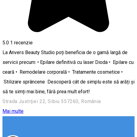
5.0
1 recenzie
La Anvers Beauty Studio poți beneficia de o gamă largă de
servicii precum: • Epilare definitivă cu laser Dioda • Epilare cu
ceară • Remodelare corporală • Tratamente cosmetice •
Stilizare sprâncene Descoperă cât de simplu este să arăți și
să te simți mai bine, fără prea mult efort!
Strada Justiţiei 22, Sibiu 557260, România
Mai multe