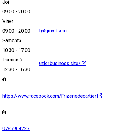
Joi
09:00
-
20:00
Vineri
frizerie.de.cartier1@gmail.com
09:00
-
20:00
Sâmbătă
10:30
-
17:00
Duminică
http://frizeriedecartier.business.site/
12:30
-
16:30
https://www.facebook.com/Frizeriedecartier
0786964227