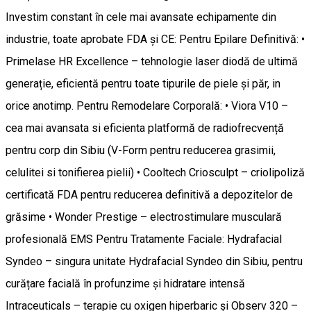
Investim constant în cele mai avansate echipamente din
industrie, toate aprobate FDA și CE: Pentru Epilare Definitivă: •
Primelase HR Excellence – tehnologie laser diodă de ultimă
generație, eficientă pentru toate tipurile de piele și păr, in
orice anotimp. Pentru Remodelare Corporală: • Viora V10 –
cea mai avansata si eficienta platformă de radiofrecvență
pentru corp din Sibiu (V-Form pentru reducerea grasimii,
celulitei si tonifierea pielii) • Cooltech Criosculpt – criolipoliză
certificată FDA pentru reducerea definitivă a depozitelor de
grăsime • Wonder Prestige – electrostimulare musculară
profesională EMS Pentru Tratamente Faciale: Hydrafacial
Syndeo – singura unitate Hydrafacial Syndeo din Sibiu, pentru
curățare facială în profunzime și hidratare intensă
Intraceuticals – terapie cu oxigen hiperbaric și Observ 320 –