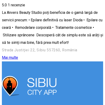
5.0
1 recenzie
La Anvers Beauty Studio poți beneficia de o gamă largă de
servicii precum: • Epilare definitivă cu laser Dioda • Epilare cu
ceară • Remodelare corporală • Tratamente cosmetice •
Stilizare sprâncene Descoperă cât de simplu este să arăți și
să te simți mai bine, fără prea mult efort!
Strada Justiţiei 22, Sibiu 557260, România
Mai multe