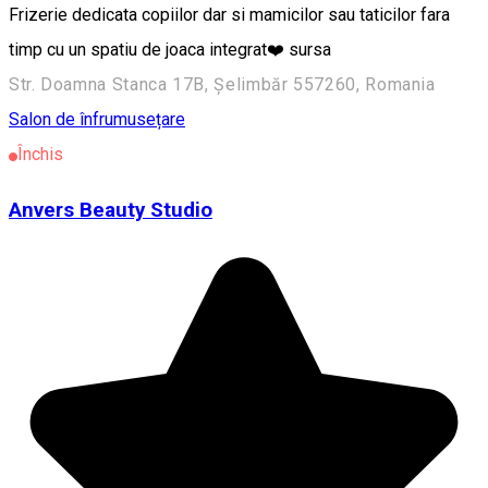
Frizerie dedicata copiilor dar si mamicilor sau taticilor fara
timp cu un spatiu de joaca integrat❤️ sursa
Str. Doamna Stanca 17B, Șelimbăr 557260, Romania
Salon de înfrumusețare
Închis
Anvers Beauty Studio