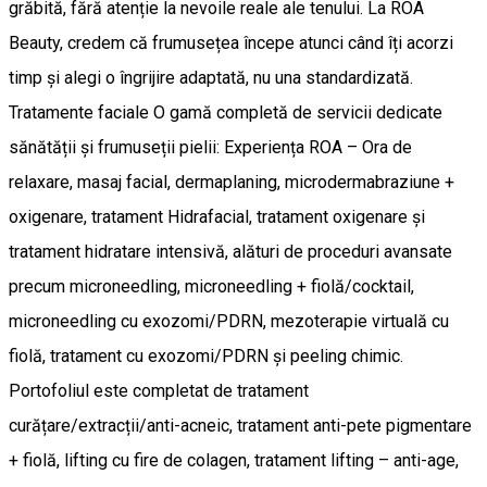
grăbită, fără atenție la nevoile reale ale tenului. La ROA
Beauty, credem că frumusețea începe atunci când îți acorzi
timp și alegi o îngrijire adaptată, nu una standardizată.
Tratamente faciale O gamă completă de servicii dedicate
sănătății și frumuseții pielii: Experiența ROA – Ora de
relaxare, masaj facial, dermaplaning, microdermabraziune +
oxigenare, tratament Hidrafacial, tratament oxigenare și
tratament hidratare intensivă, alături de proceduri avansate
precum microneedling, microneedling + fiolă/cocktail,
microneedling cu exozomi/PDRN, mezoterapie virtuală cu
fiolă, tratament cu exozomi/PDRN și peeling chimic.
Portofoliul este completat de tratament
curățare/extracții/anti-acneic, tratament anti-pete pigmentare
+ fiolă, lifting cu fire de colagen, tratament lifting – anti-age,