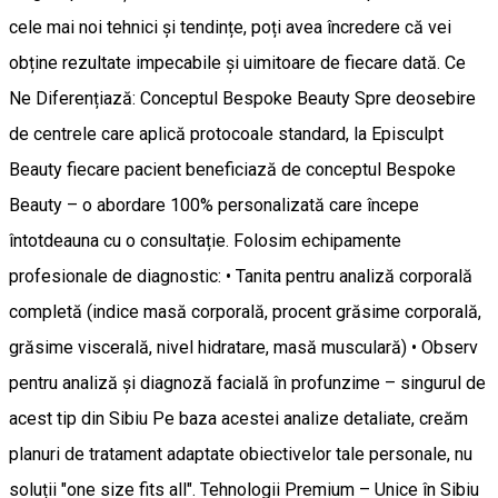
cele mai noi tehnici și tendințe, poți avea încredere că vei
obține rezultate impecabile și uimitoare de fiecare dată. Ce
Ne Diferențiază: Conceptul Bespoke Beauty Spre deosebire
de centrele care aplică protocoale standard, la Episculpt
Beauty fiecare pacient beneficiază de conceptul Bespoke
Beauty – o abordare 100% personalizată care începe
întotdeauna cu o consultație. Folosim echipamente
profesionale de diagnostic: • Tanita pentru analiză corporală
completă (indice masă corporală, procent grăsime corporală,
grăsime viscerală, nivel hidratare, masă musculară) • Observ
pentru analiză și diagnoză facială în profunzime – singurul de
acest tip din Sibiu Pe baza acestei analize detaliate, creăm
planuri de tratament adaptate obiectivelor tale personale, nu
soluții "one size fits all". Tehnologii Premium – Unice în Sibiu