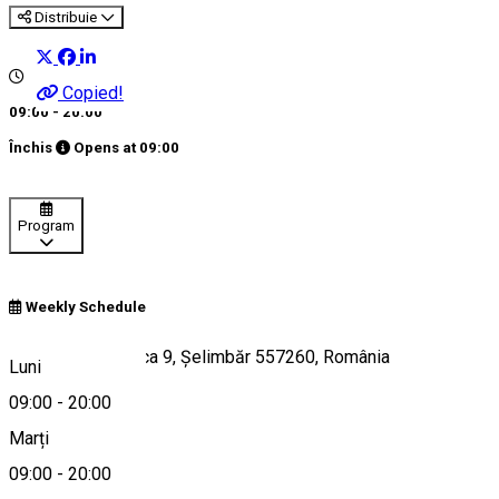
Distribuie
Copied!
09:00 - 20:00
Închis
Opens at
09:00
Program
Weekly Schedule
Str. Doamna Stanca 9, Șelimbăr 557260, România
Luni
09:00
-
20:00
Marți
Hartă
09:00
-
20:00