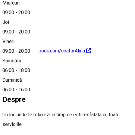
Miercuri
09:00
-
20:00
0771766729
Joi
09:00
-
20:00
Vineri
https://www.facebook.com/coaforAlina
09:00
-
20:00
Sâmbătă
06:00
-
18:00
Duminică
0771766729
06:00
-
16:00
Despre
Un loc unde te relaxezi in timp ce esti resfatata cu toate
serviciile.