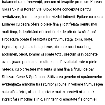
tratament radiofrecvență, precum și terapiile premium Korean
Glass Skin și Korean VIP Glow, toate concepute pentru
revitalizare, fermitate și un ten vizibil întinerit. Epilare cu ceara
Epilarea cu ceară oferă o piele fină și catifelată pentru mai
mult timp, îndepărtând eficient firele de păr de la rădăcină.
Procedura poate fi realizată pentru mustață, axilă, brațe,
inghinal (parțial sau total), fese, picioare scurt sau lung,
abdomen, piept, lombar și spate total, precum și în pachete
avantajoase pentru mai multe zone. Rezultatul este o piele
netedă, cu o creștere mai lentă și mai fină a firului de păr.
Stilizare Gene & Sprâncene Stilizarea genelor și sprâncenelor
evidențiază armonia trăsăturilor și pune în valoare frumusețea
naturală a feței, oferind o privire mai expresivă și un look
îngrijit fără machiaj zilnic. Prin tehnici adaptate fizionomiei