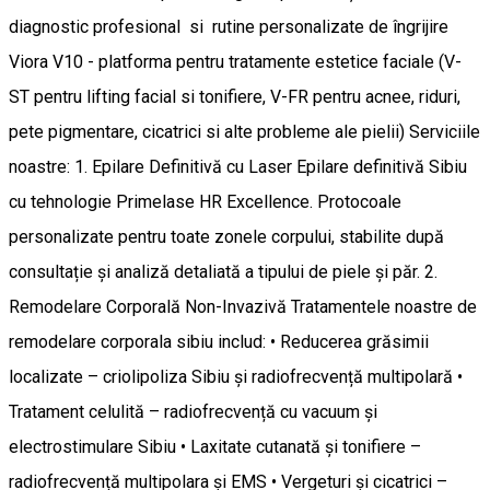
diagnostic profesional si rutine personalizate de îngrijire
Viora V10 - platforma pentru tratamente estetice faciale (V-
ST pentru lifting facial si tonifiere, V-FR pentru acnee, riduri,
pete pigmentare, cicatrici si alte probleme ale pielii) Serviciile
noastre: 1. Epilare Definitivă cu Laser Epilare definitivă Sibiu
cu tehnologie Primelase HR Excellence. Protocoale
personalizate pentru toate zonele corpului, stabilite după
consultație și analiză detaliată a tipului de piele și păr. 2.
Remodelare Corporală Non-Invazivă Tratamentele noastre de
remodelare corporala sibiu includ: • Reducerea grăsimii
localizate – criolipoliza Sibiu și radiofrecvență multipolară •
Tratament celulită – radiofrecvență cu vacuum și
electrostimulare Sibiu • Laxitate cutanată și tonifiere –
radiofrecvență multipolara și EMS • Vergeturi și cicatrici –