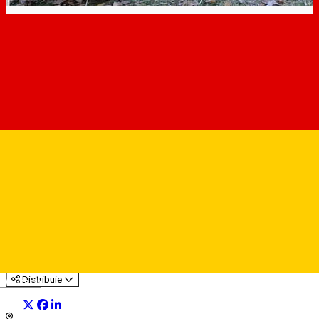
Fundația Social Culturală a
Romilor „Ion Cioabă”
Organizator de Evenimente
Distribuie
Deutsch