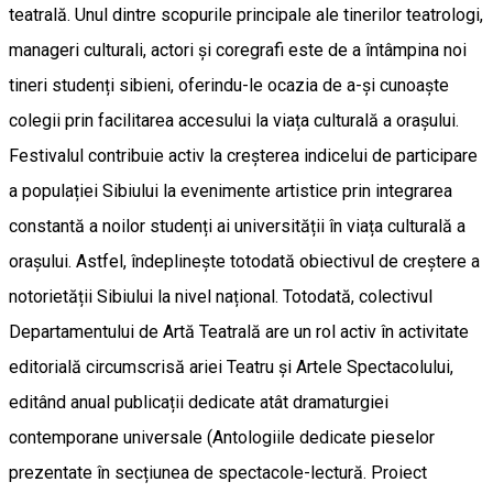
teatrală. Unul dintre scopurile principale ale tinerilor teatrologi,
manageri culturali, actori și coregrafi este de a întâmpina noi
tineri studenți sibieni, oferindu-le ocazia de a-și cunoaște
colegii prin facilitarea accesului la viața culturală a orașului.
Festivalul contribuie activ la creșterea indicelui de participare
a populației Sibiului la evenimente artistice prin integrarea
constantă a noilor studenți ai universității în viața culturală a
orașului. Astfel, îndeplinește totodată obiectivul de creștere a
notorietății Sibiului la nivel național. Totodată, colectivul
Departamentului de Artă Teatrală are un rol activ în activitate
editorială circumscrisă ariei Teatru și Artele Spectacolului,
editând anual publicații dedicate atât dramaturgiei
contemporane universale (Antologiile dedicate pieselor
prezentate în secțiunea de spectacole-lectură. Proiect