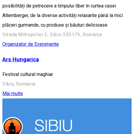
posibilități de petrecere a timpului liber în curtea casei
Altemberger, de la diverse activități relaxante până la mici
plăceri gurmande, cu produse și băuturi delicioase.
Strada Mitropoliei 2, Sibiu 550179, România
Organizator de Evenimente
Ars Hungarica
Festival cultural maghiar.
Sibiu, Romania
Mai multe