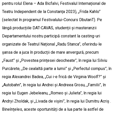
pentru rolul Elena – Ada Bicfalvi, Festivalul Internațional de
Teatru Independent de la Constanța 2023), „Frida Kahlo”
(selectat în programul Festivalului-Concurs DbutanT). Pe
lângă producțiile DAT-CAVAS, studenții și masteranzii
Departamentului nostru participă constant la casting-uri
organizate de Teatrul Național „Radu Stanca”, oferindu-le
șansa de a juca în producții de mare anvergură, precum
„Faust” și „Povestea prințesei deocheate”, în regia lui Silviu
Purcărete, „De cealaltă parte a lumii” și „Perfectul compus”, în
regia Alexandrei Badea, „Cui i-e frică de Virginia Woolf?” și
„Autobahn”, în regia lui Andrei și Andreea Grosu, „Familii”, în
regia lui Eugen Jebeleanu, „Romeo și Julieta”, în regia lui
Andryi Zholdak, și „Livada de vișini”, în regia lui Dumitru Acriș .
Bineînțeles, aceste oportunități de a lua parte la astfel de