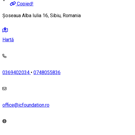
Copied!
Șoseaua Alba Iulia 16, Sibiu, Romania
Hartă
0369402034
•
0748055836
office@icfoundation.ro