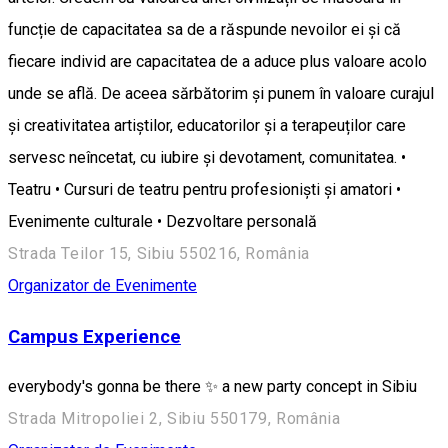
funcție de capacitatea sa de a răspunde nevoilor ei și că
fiecare individ are capacitatea de a aduce plus valoare acolo
unde se află. De aceea sărbătorim și punem în valoare curajul
și creativitatea artiștilor, educatorilor și a terapeuților care
servesc neîncetat, cu iubire și devotament, comunitatea. •
Teatru • Cursuri de teatru pentru profesioniști și amatori •
Evenimente culturale • Dezvoltare personală
Strada Teilor 15, Sibiu 550216, România
Organizator de Evenimente
Campus Experience
everybody's gonna be there ✨ a new party concept in Sibiu
Strada Mitropoliei 2, Sibiu 550179, România