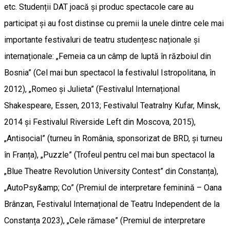
etc. Studenții DAT joacă și produc spectacole care au
participat și au fost distinse cu premii la unele dintre cele mai
importante festivaluri de teatru studențesc naționale și
internaționale: „Femeia ca un câmp de luptă în războiul din
Bosnia” (Cel mai bun spectacol la festivalul Istropolitana, în
2012), „Romeo și Julieta” (Festivalul Internațional
Shakespeare, Essen, 2013; Festivalul Teatralny Kufar, Minsk,
2014 și Festivalul Riverside Left din Moscova, 2015),
„Antisocial” (turneu în România, sponsorizat de BRD, și turneu
în Franța), „Puzzle” (Trofeul pentru cel mai bun spectacol la
„Blue Theatre Revolution University Contest” din Constanța),
„AutoPsy&amp; Co” (Premiul de interpretare feminină – Oana
Brânzan, Festivalul Internațional de Teatru Independent de la
Constanța 2023), „Cele rămase” (Premiul de interpretare