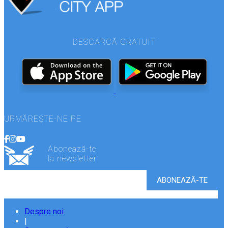
DESCARCĂ GRATUIT
URMĂREȘTE-NE PE
Abonează-te
la newsletter
Despre noi
|