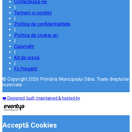
Contactează-ne
|
Termeni și condiții
|
Politica de confidențialitate
|
Politica de cookie-uri
|
Copyright
|
Kit de presă
|
Fii Pregătit
© Copyright 2026 Primăria Municipiului Sibiu. Toate drepturile
rezervate
❤️ Designed, built, maintained & hosted by
Acceptă Cookies