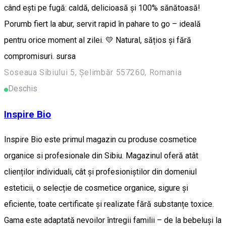
când ești pe fugă: caldă, delicioasă și 100% sănătoasă!
Porumb fiert la abur, servit rapid în pahare to go – ideală
pentru orice moment al zilei. 💛 Natural, sățios și fără
compromisuri. sursa
Soseaua Sibiului 5, Șelimbăr 557260, Romania
Deschis
Inspire Bio
Inspire Bio este primul magazin cu produse cosmetice
organice si profesionale din Sibiu. Magazinul oferă atât
clienților individuali, cât și profesioniștilor din domeniul
esteticii, o selecție de cosmetice organice, sigure și
eficiente, toate certificate și realizate fără substanțe toxice.
Gama este adaptată nevoilor întregii familii – de la bebeluși la