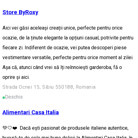
Store ByRoxy
Aici vei găsi aceleași creații unice, perfecte pentru orice
ocazie, de la ținute elegante la opțiuni casual, potrivite pentru
fiecare zi. Indiferent de ocazie, vei putea descoperi piese
vestimentare versatile, perfecte pentru orice moment al zilei.
Așa că, atunci când vrei să îți reînnoiești garderoba, fă o
oprire și aici.
Strada Ocnei 15, Sibiu 550188, Romania
Deschis
Alimentari Casa Italia
💚🤍❤️ Dacă ești pasionat de produsele italiene autentice,
bucură-te de cele mai bune delicii la Alimentari Casa Italia, în