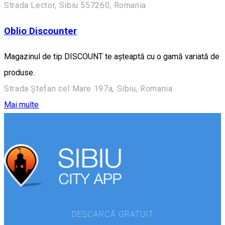
Strada Lector, Sibiu 557260, Romania
Oblio Discounter
Magazinul de tip DISCOUNT te așteaptă cu o gamă variată de
produse.
Strada Ștefan cel Mare 197a, Sibiu, Romania
Mai multe
DESCARCĂ GRATUIT