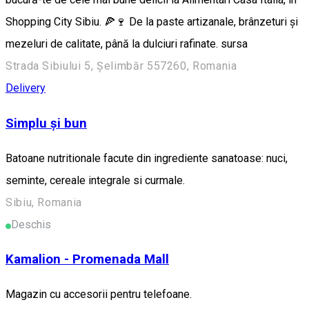
Shopping City Sibiu. 🍕🍷 De la paste artizanale, brânzeturi și
mezeluri de calitate, până la dulciuri rafinate. sursa
Strada Sibiului 5, Șelimbăr 557260, Romania
Delivery
Simplu și bun
Batoane nutritionale facute din ingrediente sanatoase: nuci,
seminte, cereale integrale si curmale.
Sibiu, Romania
Deschis
Kamalion - Promenada Mall
Magazin cu accesorii pentru telefoane.