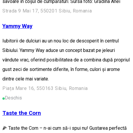
savoare în coșul de cumpărături. Sursa foto: Grădina Anei
Strada 9 Mai 17, 550201 Sibiu, Romania
Yammy Way
Iubitorii de dulciuri au un nou loc de descoperit în centrul
Sibiului. Yammy Way aduce un concept bazat pe jeleuri
vândute vrac, oferind posibilitatea de a combina după propriul
gust zeci de sortimente diferite, în forme, culori și arome
dintre cele mai variate.
Piața Mare 16, 550163 Sibiu, Romania
Deschis
Taste the Corn
🌽 Taste the Corn – n-ai cum să-i spui nu! Gustarea perfectă