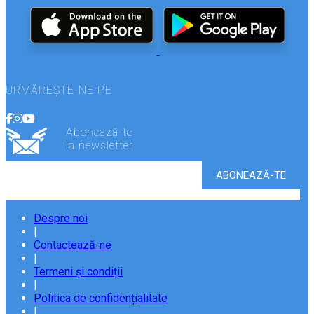
URMĂREȘTE-NE PE
Abonează-te
la newsletter
Despre noi
|
Contactează-ne
|
Termeni și condiții
|
Politica de confidențialitate
|