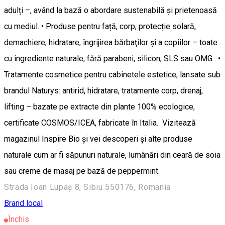
adulți –, având la bază o abordare sustenabilă și prietenoasă
cu mediul. • Produse pentru față, corp, protecție solară,
demachiere, hidratare, îngrijirea bărbaţilor și a copiilor – toate
cu ingrediente naturale, fără parabeni, silicon, SLS sau OMG . •
Tratamente cosmetice pentru cabinetele estetice, lansate sub
brandul Naturys: antirid, hidratare, tratamente corp, drenaj,
lifting – bazate pe extracte din plante 100% ecologice,
certificate COSMOS/ICEA, fabricate în Italia. Vizitează
magazinul Inspire Bio și vei descoperi și alte produse
naturale cum ar fi săpunuri naturale, lumânări din ceară de soia
sau creme de masaj pe bază de peppermint.
Strada Ioan Lupaș 8, Sibiu 550176, Romania
Brand local
Închis