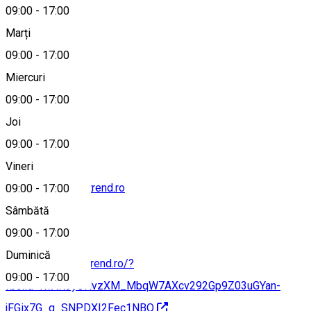
09:00
-
17:00
Marți
Hartă
09:00
-
17:00
Miercuri
09:00
-
17:00
0773 866 131
Joi
09:00
-
17:00
Vineri
office@gardenarttrend.ro
09:00
-
17:00
Sâmbătă
09:00
-
17:00
Duminică
https://gardenarttrend.ro/?
09:00
-
17:00
fbclid=IwAR3yUHvzXM_MbqW7AXcv292Gp9Z03uGYan-
jFGix7G_q_SNPDXI2Fec1NBQ