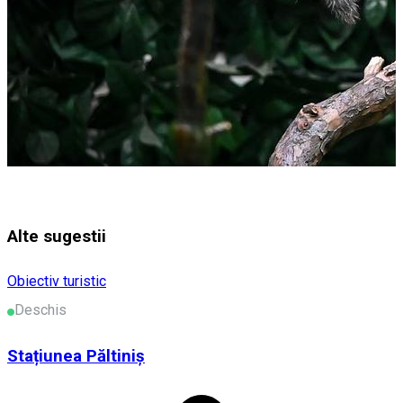
Alte sugestii
Obiectiv turistic
Deschis
Stațiunea Păltiniș