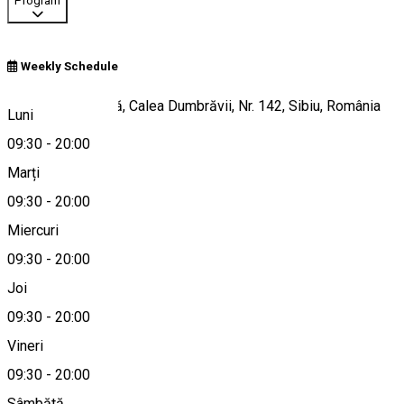
Program
Weekly Schedule
Grădina Zoologică, Calea Dumbrăvii, Nr. 142, Sibiu, România
Luni
09:30
-
20:00
Marți
Hartă
09:30
-
20:00
Miercuri
09:30
-
20:00
+40269252996
Joi
09:30
-
20:00
Vineri
zoo@sibiu.ro
09:30
-
20:00
Sâmbătă