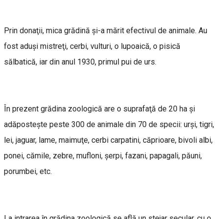
Prin donaţii, mica grădină şi-a mărit efectivul de animale. Au
fost aduşi mistreţi, cerbi, vulturi, o lupoaică, o pisică
sălbatică, iar din anul 1930, primul pui de urs.
În prezent grădina zoologică are o suprafaţă de 20 ha şi
adăposteşte peste 300 de animale din 70 de specii: urşi, tigri,
lei, jaguar, lame, maimuţe, cerbi carpatini, căprioare, bivoli albi,
ponei, cămile, zebre, mufloni, şerpi, fazani, papagali, păuni,
porumbei, etc.
La intrarea în grădina zoologică se află un stejar secular, cu o