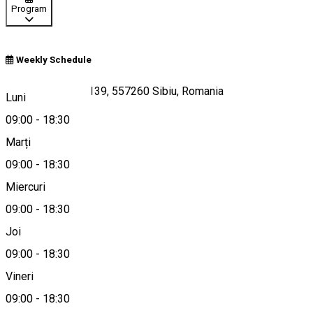
Program
Weekly Schedule
Calea Dumbrăvii 139, 557260 Sibiu, Romania
Luni
09:00
-
18:30
Marți
Hartă
09:00
-
18:30
Miercuri
09:00
-
18:30
0758 369 525
Joi
09:00
-
18:30
Vineri
office@skinaid.ro
09:00
-
18:30