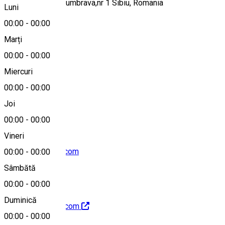
Strada Pădurea Dumbrava,nr 1 Sibiu, Romania
Luni
00:00
-
00:00
Marți
Hartă
00:00
-
00:00
Miercuri
00:00
-
00:00
0040269505600
Joi
00:00
-
00:00
Vineri
info.sibiu@hilton.com
00:00
-
00:00
Sâmbătă
00:00
-
00:00
Duminică
http://sibiu.hilton.com
00:00
-
00:00