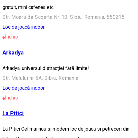
gratuit, mini cafenea etc.
Str. Moara de Scoarta Nr. 10, Sibiu, Romania, 550215
Loc de joacă indoor
Închis
Arkadya
Arkadya, universul distracției fără limite!
Str. Malului nr 5A, Sibiu, Romania
Loc de joacă indoor
Închis
La Pitici
La Pitici Cel mai nou si modern loc de joaca si petreceri din