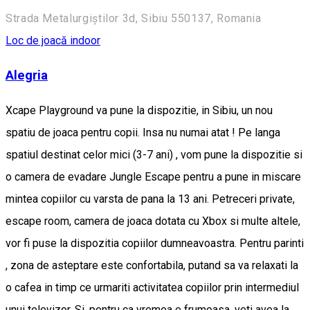
Strada Metalurgiștilor 3d, Sibiu 550137, Romania
Loc de joacă indoor
Alegria
Xcape Playground va pune la dispozitie, in Sibiu, un nou
spatiu de joaca pentru copii. Insa nu numai atat ! Pe langa
spatiul destinat celor mici (3-7 ani) , vom pune la dispozitie si
o camera de evadare Jungle Escape pentru a pune in miscare
mintea copiilor cu varsta de pana la 13 ani. Petreceri private,
escape room, camera de joaca dotata cu Xbox si multe altele,
vor fi puse la dispozitia copiilor dumneavoastra. Pentru parinti
, zona de asteptare este confortabila, putand sa va relaxati la
o cafea in timp ce urmariti activitatea copiilor prin intermediul
unui televizor. Si, pentru ca vremea e frumoasa, veti avea la