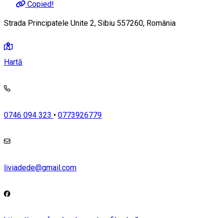
Copied!
Strada Principatele Unite 2, Sibiu 557260, România
Hartă
0746 094 323
•
0773926779
liviadede@gmail.com