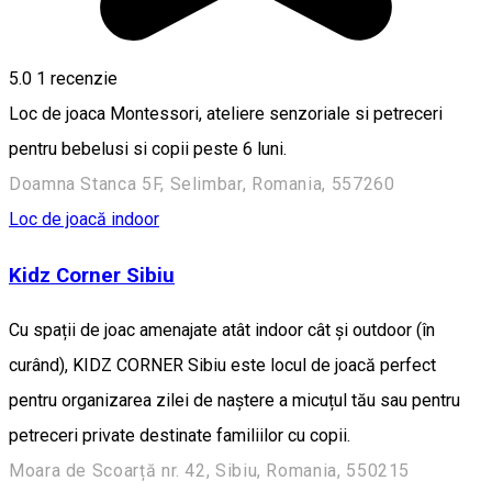
5.0
1 recenzie
Loc de joaca Montessori, ateliere senzoriale si petreceri
pentru bebelusi si copii peste 6 luni.
Doamna Stanca 5F, Selimbar, Romania, 557260
Loc de joacă indoor
Kidz Corner Sibiu
Cu spații de joac amenajate atât indoor cât și outdoor (în
curând), KIDZ CORNER Sibiu este locul de joacă perfect
pentru organizarea zilei de naștere a micuțul tău sau pentru
petreceri private destinate familiilor cu copii.
Moara de Scoarță nr. 42, Sibiu, Romania, 550215