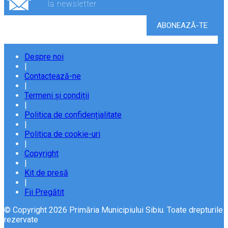
la newsletter
Despre noi
|
Contactează-ne
|
Termeni și condiții
|
Politica de confidențialitate
|
Politica de cookie-uri
|
Copyright
|
Kit de presă
|
Fii Pregătit
© Copyright 2026 Primăria Municipiului Sibiu. Toate drepturile
rezervate