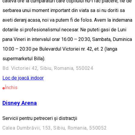
cateva ore la cumparaturi care copilului nu-i fac placere, fie de
serbarea unui moment important din viata sa si nu doriti sa
aveti deranj acasa, noi va putem fi de folos. Avem la indemana
dotarile si profesionalismul necesar. Ne puteti gasi de Luni
pana Vineri in intervalul orar 16:00 – 20:30, Sambata, Duminica
10:00 – 20:30 pe Bulevardul Victoriei nr. 42, et. 2 (langa
supermarketul Billa).
Bd. Victoriei 42, Sibiu, Romania, 550024
Loc de joacă indoor
Închis
Disney Arena
Servicii pentru petreceri şi distracţii
Calea Dumbrăvii, 153, Sibiu, Romania, 550052