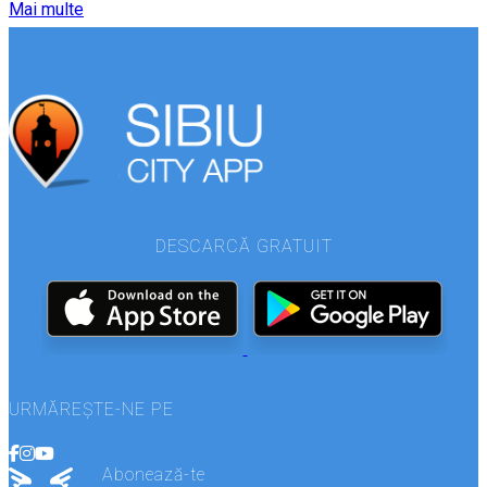
Mai multe
DESCARCĂ GRATUIT
URMĂREȘTE-NE PE
Abonează-te