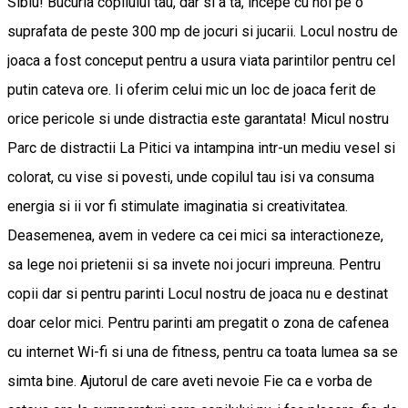
Sibiu! Bucuria copilului tau, dar si a ta, incepe cu noi pe o
suprafata de peste 300 mp de jocuri si jucarii. Locul nostru de
joaca a fost conceput pentru a usura viata parintilor pentru cel
putin cateva ore. Ii oferim celui mic un loc de joaca ferit de
orice pericole si unde distractia este garantata! Micul nostru
Parc de distractii La Pitici va intampina intr-un mediu vesel si
colorat, cu vise si povesti, unde copilul tau isi va consuma
energia si ii vor fi stimulate imaginatia si creativitatea.
Deasemenea, avem in vedere ca cei mici sa interactioneze,
sa lege noi prietenii si sa invete noi jocuri impreuna. Pentru
copii dar si pentru parinti Locul nostru de joaca nu e destinat
doar celor mici. Pentru parinti am pregatit o zona de cafenea
cu internet Wi-fi si una de fitness, pentru ca toata lumea sa se
simta bine. Ajutorul de care aveti nevoie Fie ca e vorba de