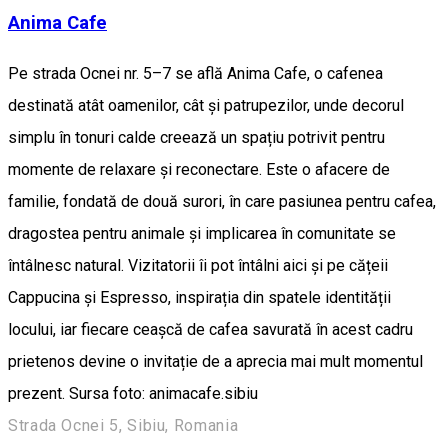
Anima Cafe
Pe strada Ocnei nr. 5–7 se află Anima Cafe, o cafenea
destinată atât oamenilor, cât și patrupezilor, unde decorul
simplu în tonuri calde creează un spațiu potrivit pentru
momente de relaxare și reconectare. Este o afacere de
familie, fondată de două surori, în care pasiunea pentru cafea,
dragostea pentru animale și implicarea în comunitate se
întâlnesc natural. Vizitatorii îi pot întâlni aici și pe cățeii
Cappucina și Espresso, inspirația din spatele identității
locului, iar fiecare ceașcă de cafea savurată în acest cadru
prietenos devine o invitație de a aprecia mai mult momentul
prezent. Sursa foto: animacafe.sibiu
Strada Ocnei 5, Sibiu, Romania