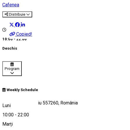
Cafenea
Distribuie
Copied!
10:00 - 22:00
Deschis
Program
Weekly Schedule
Strada Lector, Sibiu 557260, România
Luni
10:00
-
22:00
Marți
Hartă