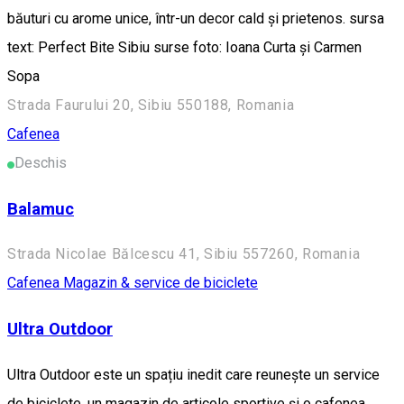
băuturi cu arome unice, într-un decor cald și prietenos. sursa
text: Perfect Bite Sibiu surse foto: Ioana Curta și Carmen
Sopa
Strada Faurului 20, Sibiu 550188, Romania
Cafenea
Deschis
Balamuc
Strada Nicolae Bălcescu 41, Sibiu 557260, Romania
Cafenea
Magazin & service de biciclete
Ultra Outdoor
Ultra Outdoor este un spațiu inedit care reunește un service
de biciclete, un magazin de articole sportive și o cafenea