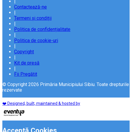
|
Contactează-ne
|
Termeni și condiții
|
Politica de confidențialitate
|
Politica de cookie-uri
|
Copyright
|
Kit de presă
|
Fii Pregătit
© Copyright 2026 Primăria Municipiului Sibiu. Toate drepturile
rezervate
❤️ Designed, built, maintained & hosted by
Acceptă Cookies