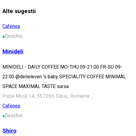
Alte sugestii
Cafenea
Deschis
Minideli
MINIDELI - DAILY COFFEE MO-THU 09-21:00 FR-SU 09-
22:00 @delieleven 's baby SPECIALITY COFFEE MINIMAL
SPACE MAXIMAL TASTE sursa
Piața Mică 14, 557260 Sibiu, Romania
Cafenea
Deschis
Shiro