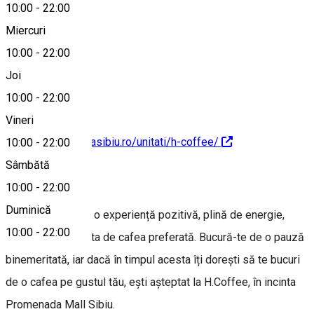
10:00
-
22:00
Miercuri
10:00
-
22:00
0740895298
Joi
10:00
-
22:00
Vineri
https://promenadasibiu.ro/unitati/h-coffee/
10:00
-
22:00
Sâmbătă
Despre
10:00
-
22:00
Duminică
H.Coffee iți oferă o experiență pozitivă, plină de energie,
10:00
-
22:00
alături de ceașca ta de cafea preferată. Bucură-te de o pauză
binemeritată, iar dacă în timpul acesta îți dorești să te bucuri
de o cafea pe gustul tău, ești așteptat la H.Coffee, în incinta
Promenada Mall Sibiu.