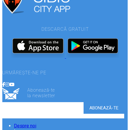
DESCARCĂ GRATUIT
URMĂREȘTE-NE PE
Abonează-te
la newsletter
Despre noi