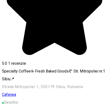
5.0
1 recenzie
Specialty Coffee☕ Fresh Baked Goods🥐 Str. Mitropoliei nr.1
Sibiu📍
Strada Mitropoliei 1, 550179 Sibiu, Romania
Cafenea
Deschis