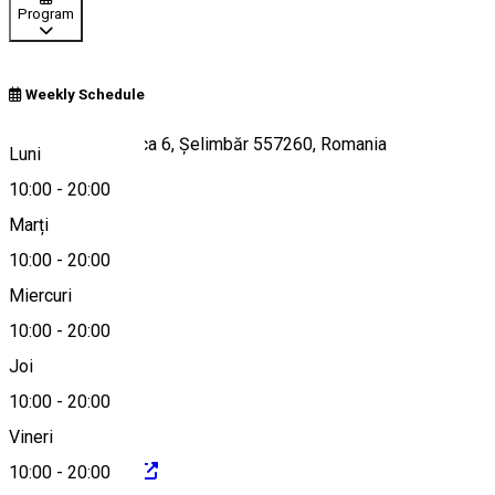
Program
Weekly Schedule
Str. Doamna Stanca 6, Șelimbăr 557260, Romania
Luni
10:00
-
20:00
Marți
Hartă
10:00
-
20:00
Miercuri
10:00
-
20:00
0757980491
Joi
10:00
-
20:00
Vineri
https://rosinni.ro
10:00
-
20:00