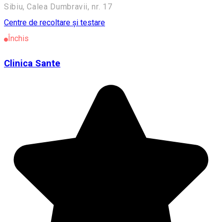
Sibiu, Calea Dumbravii, nr. 17
Centre de recoltare și testare
Închis
Clinica Sante