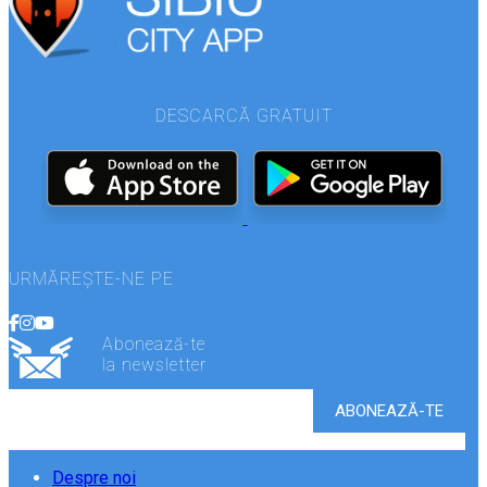
DESCARCĂ GRATUIT
URMĂREȘTE-NE PE
Abonează-te
la newsletter
Despre noi