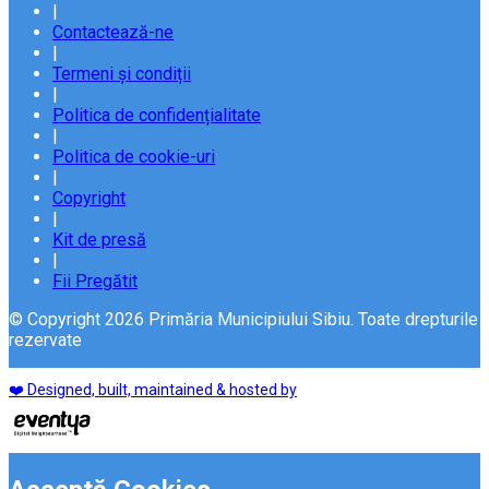
|
Contactează-ne
|
Termeni și condiții
|
Politica de confidențialitate
|
Politica de cookie-uri
|
Copyright
|
Kit de presă
|
Fii Pregătit
© Copyright 2026 Primăria Municipiului Sibiu. Toate drepturile
rezervate
❤️ Designed, built, maintained & hosted by