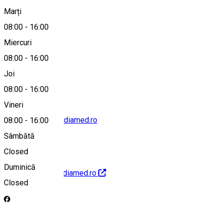
Marți
Hartă
08:00
-
16:00
Miercuri
08:00
-
16:00
0269.228.488
Joi
08:00
-
16:00
Vineri
office@policlinicadiamed.ro
08:00
-
16:00
Sâmbătă
Closed
Duminică
https://policlinicadiamed.ro
Closed