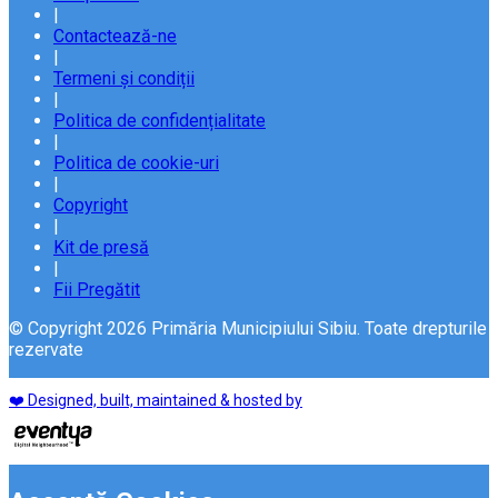
|
Contactează-ne
|
Termeni și condiții
|
Politica de confidențialitate
|
Politica de cookie-uri
|
Copyright
|
Kit de presă
|
Fii Pregătit
© Copyright 2026 Primăria Municipiului Sibiu. Toate drepturile
rezervate
❤️ Designed, built, maintained & hosted by