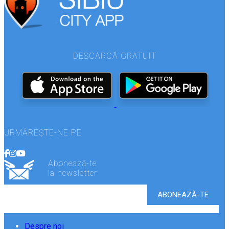
DESCARCĂ GRATUIT
URMĂREȘTE-NE PE
Abonează-te
la newsletter
Despre noi