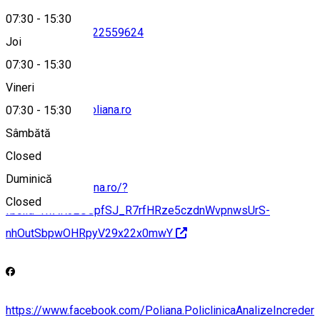
07:30
-
15:30
0369401578
•
0722559624
Joi
07:30
-
15:30
Vineri
receptie.sibiu@poliana.ro
07:30
-
15:30
Sâmbătă
Closed
Duminică
https://www.poliana.ro/?
Closed
fbclid=IwAR32UGpfSJ_R7rfHRze5czdnWvpnwsUrS-
nhOutSbpwOHRpyV29x22x0mwY
https://www.facebook.com/Poliana.PoliclinicaAnalizeIncreder