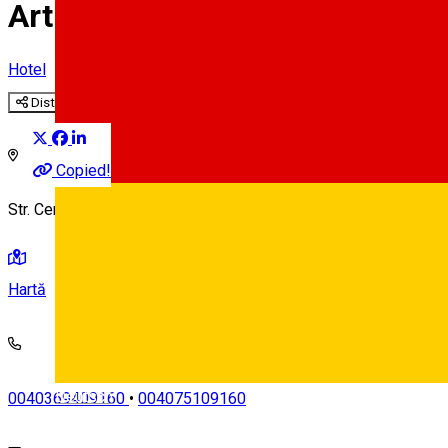
Art Hotel ****
Hotel
Distribuie
Copied!
Str. Centumvirilor Nr. 2, Sibiu, Romania, 550178
Hartă
Deutsch
0040369409160
•
004075109160