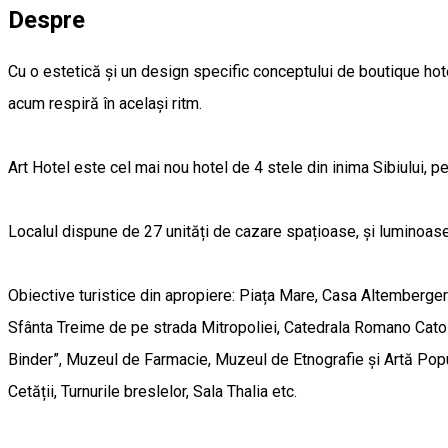
Despre
Cu o estetică și un design specific conceptului de boutique hotel
acum respiră în același ritm.
Art Hotel este cel mai nou hotel de 4 stele din inima Sibiului, pe
Localul dispune de 27 unități de cazare spațioase, și luminoase
Obiective turistice din apropiere: Piața Mare, Casa Altemberger 
Sfânta Treime de pe strada Mitropoliei, Catedrala Romano Catolic
Binder”, Muzeul de Farmacie, Muzeul de Etnografie și Artă Popul
Cetății, Turnurile breslelor, Sala Thalia etc.