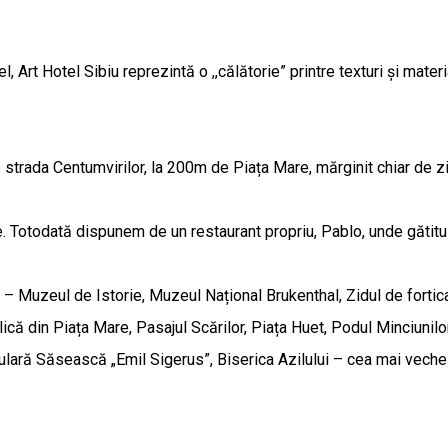
, Art Hotel Sibiu reprezintă o ,,călătorie” printre texturi și mate
 strada Centumvirilor, la 200m de Piața Mare, mărginit chiar de zid
. Totodată dispunem de un restaurant propriu, Pablo, unde gătitul
– Muzeul de Istorie, Muzeul Național Brukenthal, Zidul de fortica
ă din Piața Mare, Pasajul Scărilor, Piața Huet, Podul Minciunilor
ară Săsească „Emil Sigerus”, Biserica Azilului – cea mai veche b