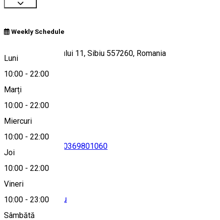
Weekly Schedule
Strada Târgul Vinului 11, Sibiu 557260, Romania
Luni
10:00
-
22:00
Marți
Hartă
10:00
-
22:00
Miercuri
10:00
-
22:00
+40722348895
•
0369801060
Joi
10:00
-
22:00
Vineri
office@winenot.eu
10:00
-
23:00
Sâmbătă