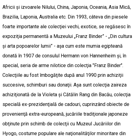
Africii şi izvoarele Nilului, China, Japonia, Oceania, Asia Mică,
Brazilia, Laponia, Australia etc. Din 1993, câteva din piesele
foarte importante ale colecţiei vechi, exotice, se regăsesc în
expoziţia permanentă a Muzeului „Franz Binder” - „Din cultura
şi arta popoarelor lumii” - aşa cum este mumia egipteană
donată în 1907 de consulul Hermann von Hannenheim şi, în
special, seria de arme nilotice din colecţia "Franz Binder".
Colecţiile au fost îmbogăţite după anul 1990 prin achiziţii
succesive, schimburi sau donaţii. Aşa sunt colecţia zaireza
achiziţionată de la Violeta şi Cătălin Rang din Bacău, colecţia
specială ex-prezidenţială de cadouri, cuprinzând obiecte de
provenienţă extra-europeană, jucăriile tradiţionale japoneze
obţinute prin schimb de colecţii cu Muzeul Jucăriilor din
Hyogo, costume populare ale naţionalităţilor minoritare din