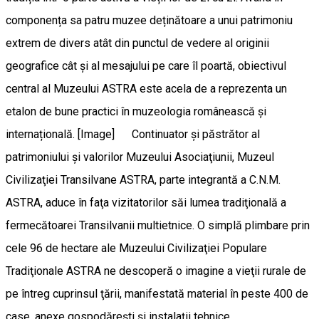
componența sa patru muzee deținătoare a unui patrimoniu
extrem de divers atât din punctul de vedere al originii
geografice cât și al mesajului pe care îl poartă, obiectivul
central al Muzeului ASTRA este acela de a reprezenta un
etalon de bune practici în muzeologia românească și
internațională. [Image] Continuator şi păstrător al
patrimoniului şi valorilor Muzeului Asociaţiunii, Muzeul
Civilizaţiei Transilvane ASTRA, parte integrantă a C.N.M.
ASTRA, aduce în faţa vizitatorilor săi lumea tradiţională a
fermecătoarei Transilvanii multietnice. O simplă plimbare prin
cele 96 de hectare ale Muzeului Civilizaţiei Populare
Tradiţionale ASTRA ne descoperă o imagine a vieţii rurale de
pe întreg cuprinsul ţării, manifestată material în peste 400 de
case, anexe gospodăreşti şi instalaţii tehnice.