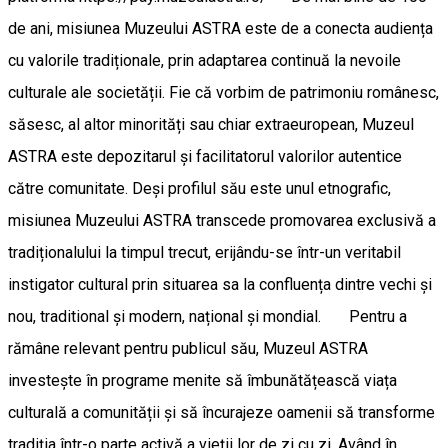
de ani, misiunea Muzeului ASTRA este de a conecta audiența
cu valorile tradiționale, prin adaptarea continuă la nevoile
culturale ale societății. Fie că vorbim de patrimoniu românesc,
săsesc, al altor minorități sau chiar extraeuropean, Muzeul
ASTRA este depozitarul și facilitatorul valorilor autentice
către comunitate. Deși profilul său este unul etnografic,
misiunea Muzeului ASTRA transcede promovarea exclusivă a
tradiționalului la timpul trecut, erijându-se într-un veritabil
instigator cultural prin situarea sa la confluența dintre vechi și
nou, traditional și modern, național și mondial. Pentru a
rămâne relevant pentru publicul său, Muzeul ASTRA
investește în programe menite să îmbunătățească viața
culturală a comunității și să încurajeze oamenii să transforme
tradiția într-o parte activă a vieții lor de zi cu zi. Având în