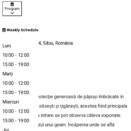
Program
Weekly Schedule
Calea Gușteriței 54, Sibiu, România
Luni
10:00
-
12:00
15:00
-
19:00
Hartă
Marți
Despre
10:00
-
12:00
15:00
-
19:00
Muzeul deține o colecție generoasă de păpuși îmbrăcate în
Miercuri
porturi românești, săsești și țigănești, acestea fiind principala
10:00
-
12:00
atracție. Încă de la intrare se pot observa câteva exponate
15:00
-
19:00
așezate pe pervazul unui geam. Încăperea unde se află
Joi