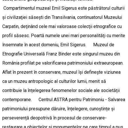
Compartimentul muzeal Emil Sigerus este păstrătorul culturii
şi civilizaţiei săseşti din Transilvania, continuatorul Muzeului
Carpatin, deţinând cele mai valoroase colecţii etnografice cu
profil săsesc. Poartă numele unei mari personalităţi cu merite
însemnate în acest domeniu, Emil Sigerus. Muzeul de
Etnografie Universală Franz Binder este singurul muzeu din
România profilat pe valorificarea patrimoniului extraeuropean.
Aflat în prezent în conservare, muzeul își definește viziunea
ca un muzeu antropologic al culturilor lumii, menit să
contribuie la înțelegerea fenomenelor sociale ale societății
contemporane. Centrul ASTRA pentru Patrimoniu - Salvarea
patrimoniului presupune dăruire, înțelegere, cunoștințe și
perseverență deopotrivă în procesul de conservare-
restaurare a obiectelor și monumentelor pe care timpul a pus