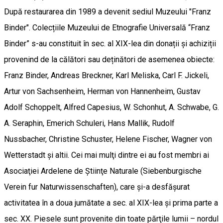
După restaurarea din 1989 a devenit sediul Muzeului "Franz
Binder". Colecțiile Muzeului de Etnografie Universală “Franz
Binder” s-au constituit în sec. al XIX-lea din donații şi achiziții
provenind de la călători sau deținători de asemenea obiecte:
Franz Binder, Andreas Breckner, Karl Meliska, Carl F. Jickeli,
Artur von Sachsenheim, Herman von Hannenheim, Gustav
Adolf Schoppelt, Alfred Capesius, W. Schonhut, A. Schwabe, G.
A. Seraphin, Emerich Schuleri, Hans Mallik, Rudolf
Nussbacher, Christine Schuster, Helene Fischer, Wagner von
Wetterstadt şi altii. Cei mai mulţi dintre ei au fost membri ai
Asociaţiei Ardelene de Ştiinţe Naturale (Siebenburgische
Verein fur Naturwissenschaften), care şi-a desfăşurat
activitatea în a doua jumătate a sec. al XIX-lea şi prima parte a
sec. XX. Piesele sunt provenite din toate părţile lumii – nordul