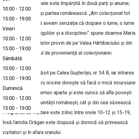
obiectele tradiționale este împărțită în două parți și anume,
10:00
-
12:00
partea săsească și partea românească. „Am colecționat tot
15:00
-
19:00
mai mult pentru că aveam senzația că dispare o lume, o lume
Vineri
veche, o lume a regulilor și a disciplinei” spune doamna Maria.
10:00
-
12:00
Majoritatea obiectelor provin de pe Valea Hârtibaciului și din
15:00
-
19:00
satul Săsăuș, satul de proveniență al colecționarei.
Sâmbătă
10:00
-
12:00
Muzeul poate fi găsit pe Calea Gușteriței, nr. 54 B, iar intrarea
15:00
-
19:00
este gratuită pentru oricine dorește să facă o mică incursiune
Duminică
în vremuri cu un farmec aparte și este curios să afle povești
10:00
-
12:00
atât din viața comunității românești, cât și din cea săsească.
15:00
-
19:00
Programul de vizitare este zilnic între orele 10-12 și 15-19,
însă familia Drăgan este dispusă și dornică să primească
vizitatori și în afara orarului.