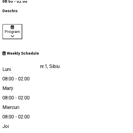
08:00 - 02:00
Deschis
Program
Weekly Schedule
Strada Marasesti, nr.1, Sibiu
Luni
08:00
-
02:00
Marți
Hartă
08:00
-
02:00
Miercuri
08:00
-
02:00
+40754943775
Joi