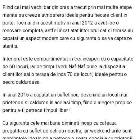
Fiind cel mai vechi bar din oras a trecut prin mai multe etape
menite sa creeze atmosfera ideala pentru fiecare client in
parte. Tocmai din acest motiv in anul 2012 a avut loc o
renovare completa, astfel incat atat interiorul cat si terasa au
capatat un aspect modern care cu siguranta o sa va capteze
atentia.
Interiorul este compartimentat in trei incaperi cu o capacitate
de 60 locuri, iar pe timpul verii Naf Naf pune la dispozitia
clientiilor sai o terasa de inca 70 de locuri, ideale pentru o
seara calduroasa.
In anul 2015 a capatat un suflet nou, devenind un local mai
prietenos si calduros in acelasi timp, fiind o alegere propice
pentru a-ti petrece timpul liber !
Cu siguranta cele mai bune dimineti incep cu cafeaua
pregatita cu suflet de echipa noastra, iar weekend-urile sunt
momentele ideale de a petrece o seara speciala cu prietenii,