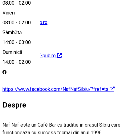
08:00
-
02:00
Vineri
office@nafnaf-pub.ro
08:00
-
02:00
Sâmbătă
14:00
-
03:00
Duminică
http://www.nafnaf-pub.ro
14:00
-
02:00
https://www.facebook.com/NafNafSibiu/?fref=ts
Despre
Naf Naf este un Café Bar cu traditie in orasul Sibiu care
functioneaza cu success tocmai din anul 1996.