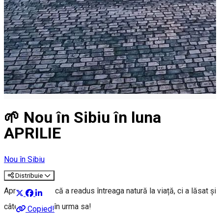
🌱 Nou în Sibiu în luna
APRILIE
Nou în Sibiu
Distribuie
Aprilie nu doar că a readus întreaga natură la viață, ci a lăsat și
câteva noutăți în urma sa!
Copied!