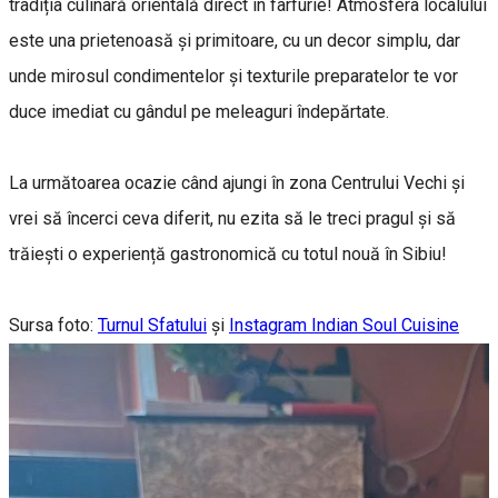
tradiția culinară orientală direct în farfurie! Atmosfera localului
este una prietenoasă și primitoare, cu un decor simplu, dar
unde mirosul condimentelor și texturile preparatelor te vor
duce imediat cu gândul pe meleaguri îndepărtate.
La următoarea ocazie când ajungi în zona Centrului Vechi și
vrei să încerci ceva diferit, nu ezita să le treci pragul și să
trăiești o experiență gastronomică cu totul nouă în Sibiu!
Sursa foto:
Turnul Sfatului
și
Instagram Indian Soul Cuisine