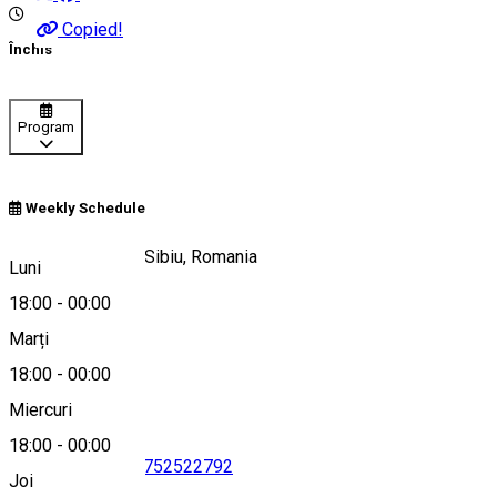
Copied!
Închis
Program
Weekly Schedule
Strada Turnului 6, Sibiu, Romania
Luni
18:00
-
00:00
Marți
Hartă
18:00
-
00:00
Miercuri
18:00
-
00:00
40740536459
•
0752522792
Joi