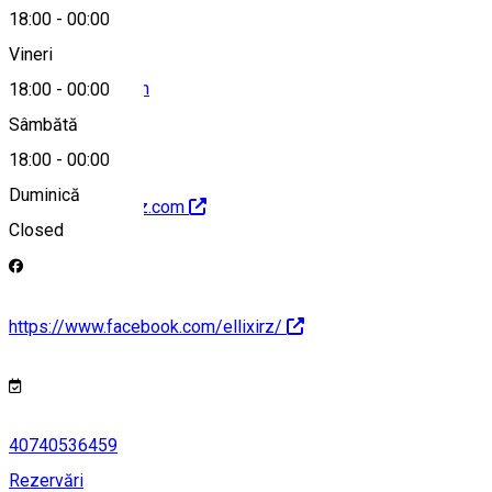
18:00
-
00:00
Vineri
hello@ellixirz.com
18:00
-
00:00
Sâmbătă
18:00
-
00:00
Duminică
http://www.ellixirz.com
Closed
https://www.facebook.com/ellixirz/
40740536459
Rezervări