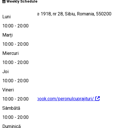
Weekly Schedule
Piata 1 Decembrie 1918, nr 28, Sibiu, Romania, 550200
Luni
10:00
-
20:00
Marți
Hartă
10:00
-
20:00
Miercuri
10:00
-
20:00
+40754308238
Joi
10:00
-
20:00
Vineri
https://www.facebook.com/peronulcuprajituri/
10:00
-
20:00
Sâmbătă
Despre
10:00
-
20:00
Duminică