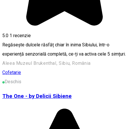
5.0
1 recenzie
Regăsește dulcele răsfăț chiar în inima Sibiului, într-o
experiență senzorială completă, ce-ți va activa cele 5 simțuri.
Aleea Muzeul Brukenthal, Sibiu, România
Cofetarie
Deschis
The One - by Delicii Sibiene