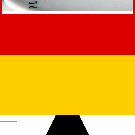
Peronul cu Prăjituri
Deutsch