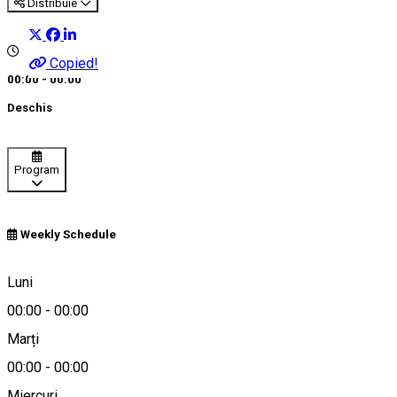
Distribuie
Copied!
00:00 - 00:00
Deschis
Program
Weekly Schedule
Piața Mică
Luni
00:00
-
00:00
Marți
Hartă
00:00
-
00:00
Despre
Miercuri