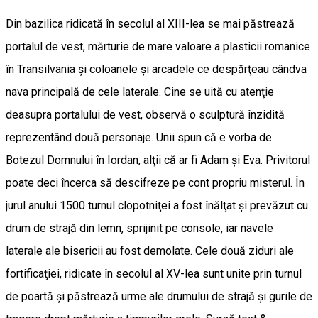
Din bazilica ridicată în secolul al XIII-lea se mai păstrează
portalul de vest, mărturie de mare valoare a plasticii romanice
în Transilvania şi coloanele şi arcadele ce despărţeau cândva
nava principală de cele laterale. Cine se uită cu atenţie
deasupra portalului de vest, observă o sculptură înzidită
reprezentând două personaje. Unii spun că e vorba de
Botezul Domnului în Iordan, alţii că ar fi Adam şi Eva. Privitorul
poate deci încerca să descifreze pe cont propriu misterul. În
jurul anului 1500 turnul clopotniţei a fost înălţat şi prevăzut cu
drum de strajă din lemn, sprijinit pe console, iar navele
laterale ale bisericii au fost demolate. Cele două ziduri ale
fortificaţiei, ridicate în secolul al XV-lea sunt unite prin turnul
de poartă şi păstrează urme ale drumului de strajă şi gurile de