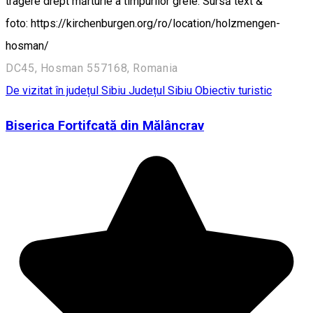
tragere drept mărturie a timpurilor grele. Sursă text &
foto: https://kirchenburgen.org/ro/location/holzmengen-
hosman/
DC45, Hosman 557168, Romania
De vizitat în județul Sibiu
Județul Sibiu
Obiectiv turistic
Biserica Fortifcată din Mălâncrav