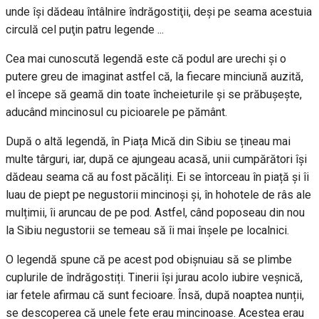
unde îşi dădeau întâlnire îndrăgostiţii, deşi pe seama acestuia
circulă cel puţin patru legende ...
Cea mai cunoscută legendă este că podul are urechi și o
putere greu de imaginat astfel că, la fiecare minciună auzită,
el începe să geamă din toate încheieturile și se prăbușește,
aducând mincinosul cu picioarele pe pământ.
După o altă legendă, în Piața Mică din Sibiu se țineau mai
multe târguri, iar, după ce ajungeau acasă, unii cumpărători își
dădeau seama că au fost păcăliți. Ei se întorceau în piață și îi
luau de piept pe negustorii mincinoși și, în hohotele de râs ale
mulțimii, îi aruncau de pe pod. Astfel, când poposeau din nou
la Sibiu negustorii se temeau să îi mai înșele pe localnici.
O legendă spune că pe acest pod obișnuiau să se plimbe
cuplurile de îndrăgostiți. Tinerii își jurau acolo iubire veșnică,
iar fetele afirmau că sunt fecioare. Însă, după noaptea nunții,
se descoperea că unele fete erau mincinoase. Acestea erau