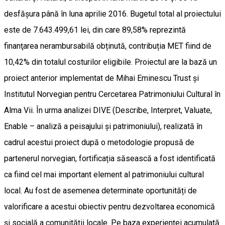
desfășura până în luna aprilie 2016. Bugetul total al proiectului
este de 7.643.499,61 lei, din care 89,58% reprezintă
finanţarea nerambursabilă obținută, contribuția MET fiind de
10,42% din totalul costurilor eligibile. Proiectul are la bază un
proiect anterior implementat de Mihai Eminescu Trust și
Institutul Norvegian pentru Cercetarea Patrimoniului Cultural în
Alma Vii. În urma analizei DIVE (Describe, Interpret, Valuate,
Enable – analiză a peisajului și patrimoniului), realizată în
cadrul acestui proiect după o metodologie propusă de
partenerul norvegian, fortificația săsească a fost identificată
ca fiind cel mai important element al patrimoniului cultural
local. Au fost de asemenea determinate oportunități de
valorificare a acestui obiectiv pentru dezvoltarea economică
și socială a comunității locale. Pe baza experienței acumulată