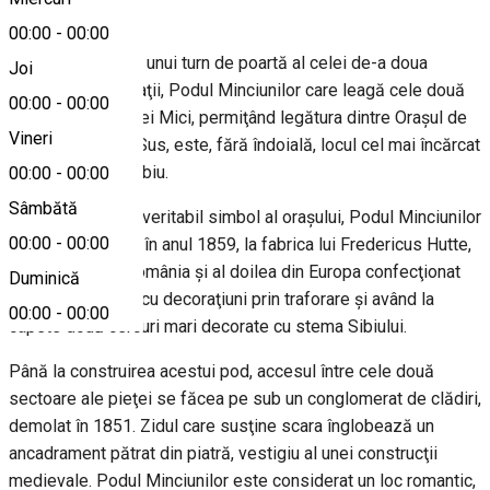
00:00
-
00:00
Construit pe locul unui turn de poartă al celei de-a doua
Joi
incinte de fortificaţii, Podul Minciunilor care leagă cele două
00:00
-
00:00
sectoare ale Pieţei Mici, permiţând legătura dintre Oraşul de
Vineri
Jos şi Oraşul de Sus, este, fără îndoială, locul cel mai încărcat
de legendă din Sibiu.
00:00
-
00:00
Sâmbătă
Reprezentând un veritabil simbol al oraşului, Podul Minciunilor
00:00
-
00:00
a fost reconstruit în anul 1859, la fabrica lui Fredericus Hutte,
fiind primul din România şi al doilea din Europa confecţionat
Duminică
din fontă turnată, cu decoraţiuni prin traforare şi având la
00:00
-
00:00
capete două cercuri mari decorate cu stema Sibiului.
Până la construirea acestui pod, accesul între cele două
sectoare ale pieţei se făcea pe sub un conglomerat de clădiri,
demolat în 1851. Zidul care susţine scara înglobează un
ancadrament pătrat din piatră, vestigiu al unei construcţii
medievale. Podul Minciunilor este considerat un loc romantic,