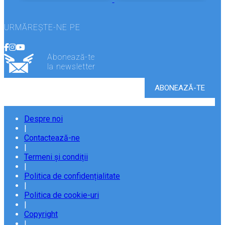
URMĂREȘTE-NE PE
Abonează-te
la newsletter
Despre noi
|
Contactează-ne
|
Termeni și condiții
|
Politica de confidențialitate
|
Politica de cookie-uri
|
Copyright
|