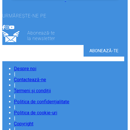
URMĂREȘTE-NE PE
Abonează-te
la newsletter
Despre noi
|
Contactează-ne
|
Termeni și condiții
|
Politica de confidențialitate
|
Politica de cookie-uri
|
Copyright
|