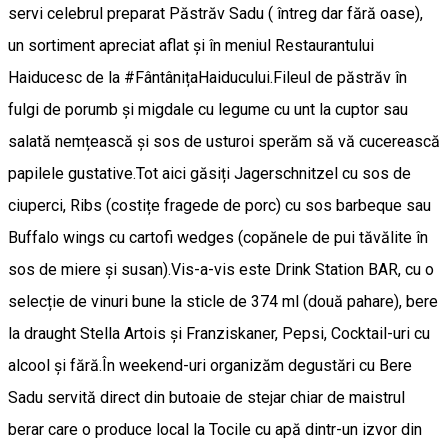
servi celebrul preparat Păstrăv Sadu ( întreg dar fără oase),
un sortiment apreciat aflat și în meniul Restaurantului
Haiducesc de la #FântânițaHaiducului.Fileul de păstrăv în
fulgi de porumb și migdale cu legume cu unt la cuptor sau
salată nemțească și sos de usturoi sperăm să vă cucerească
papilele gustative.Tot aici găsiți Jagerschnitzel cu sos de
ciuperci, Ribs (costițe fragede de porc) cu sos barbeque sau
Buffalo wings cu cartofi wedges (copănele de pui tăvălite în
sos de miere și susan).Vis-a-vis este Drink Station BAR, cu o
selecție de vinuri bune la sticle de 374 ml (două pahare), bere
la draught Stella Artois și Franziskaner, Pepsi, Cocktail-uri cu
alcool și fără.În weekend-uri organizăm degustări cu Bere
Sadu servită direct din butoaie de stejar chiar de maistrul
berar care o produce local la Tocile cu apă dintr-un izvor din