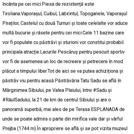
încânta pe cei mici.Piesa de rezistență este
Tiroliana.Vaporașul, Cuibul, Labirintul, Topoganele, Vaporașul
Piraților, Castelul cu două Turnuri și toate celelalte vor aduce
multă bucurie și râsete pentru cei mici.Cele 11 bazine care
vor fi populate cu păstrăvi și sturioni vor constitui probabil
principala atracție.Lacurile Pescăruș pentru pescuit sportiv
vor fi de asemenea un loc de recreere și petrecere în mod
plăcut a timpului liber.Tot de aici se va putea achiziționa și
păstrăv viu pentru acasă.Păstrăvăria Tatu Sadu se află în
Mărginimea Sibiului, pe Valea Plaiului, între #Sadu și
#RâulSadului, la 21 de km de centrul Sibiului și are o
panoramă superbă, mai ales de pe Terasa ESPLANADA de
unde se poate admira o parte din mirifica vale dar și vârful
Prejba (1744 m).În apropriere se află și se pot vizita muzeul