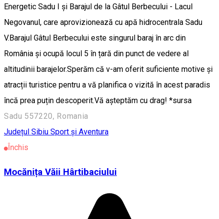
Energetic Sadu I și Barajul de la Gâtul Berbecului - Lacul
Negovanul, care aprovizionează cu apă hidrocentrala Sadu
V.Barajul Gâtul Berbecului este singurul baraj în arc din
România și ocupă locul 5 în țară din punct de vedere al
altitudinii barajelor.Sperăm că v-am oferit suficiente motive și
atracții turistice pentru a vă planifica o vizită în acest paradis
încă prea puțin descoperit.Vă așteptăm cu drag! *sursa
Sadu 557220, Romania
Județul Sibiu
Sport și Aventura
Închis
Mocănița Văii Hârtibaciului