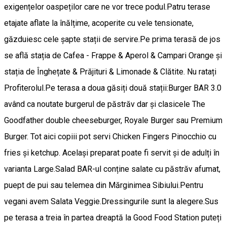
exigențelor oaspeților care ne vor trece podul.Patru terase
etajate aflate la înălțime, acoperite cu vele tensionate,
găzduiesc cele șapte stații de servire.Pe prima terasă de jos
se află stația de Cafea - Frappe & Aperol & Campari Orange și
stația de Înghețate & Prăjituri & Limonade & Clătite. Nu ratați
Profiterolul.Pe terasa a doua găsiți două stații:Burger BAR 3.0
având ca noutate burgerul de păstrăv dar și clasicele The
Goodfather double cheeseburger, Royale Burger sau Premium
Burger. Tot aici copiii pot servi Chicken Fingers Pinocchio cu
fries și ketchup. Același preparat poate fi servit și de adulți în
varianta Large.Salad BAR-ul conține salate cu păstrăv afumat,
puept de pui sau telemea din Mărginimea Sibiului.Pentru
vegani avem Salata Veggie.Dressingurile sunt la alegere.Sus
pe terasa a treia în partea dreaptă la Good Food Station puteți