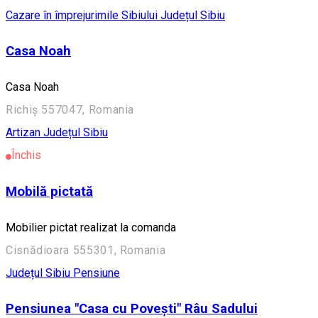
Cazare în împrejurimile Sibiului
Județul Sibiu
Casa Noah
Casa Noah
Richiș 557047, Romania
Artizan
Județul Sibiu
Închis
Mobilă pictată
Mobilier pictat realizat la comanda
Cisnădioara 555301, Romania
Județul Sibiu
Pensiune
Pensiunea "Casa cu Povești" Râu Sadului