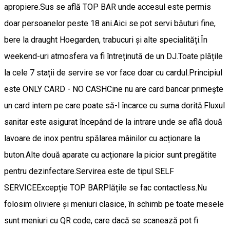
apropiere.Sus se află TOP BAR unde accesul este permis
doar persoanelor peste 18 ani.Aici se pot servi băuturi fine,
bere la draught Hoegarden, trabucuri și alte specialități.În
weekend-uri atmosfera va fi întreținută de un DJ.Toate plățile
la cele 7 stații de servire se vor face doar cu cardul.Principiul
este ONLY CARD - NO CASHCine nu are card bancar primește
un card intern pe care poate să-l încarce cu suma dorită.Fluxul
sanitar este asigurat începând de la intrare unde se află două
lavoare de inox pentru spălarea mâinilor cu acționare la
buton.Alte două aparate cu acționare la picior sunt pregătite
pentru dezinfectare.Servirea este de tipul SELF
SERVICEExcepție TOP BARPlățile se fac contactless.Nu
folosim oliviere și meniuri clasice, în schimb pe toate mesele
sunt meniuri cu QR code, care dacă se scanează pot fi