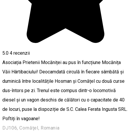
5.0
4
recenzii
Asociația Prietenii Mocăniței au pus în funcțiune Mocănița
Văii Hârtibaciului! Deocamdată circulă în fiecare sâmbătă și
duminică între localitățile Hosman și Cornățel cu două curse
dus-întors pe zi. Trenul este compus dintr-o locomotivă
diesel și un vagon deschis de călători cu o capacitate de 40
de locuri, puse la dispoziție de S.C. Calea Ferata Ingusta SRL.
Poftiți în vagoane!
DJ106, Cornăţel, Romania