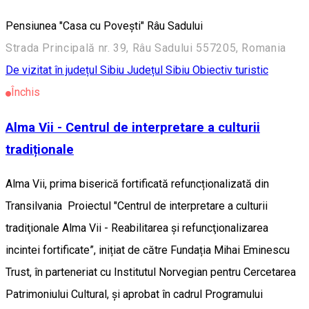
Pensiunea "Casa cu Povești" Râu Sadului
Strada Principală nr. 39, Râu Sadului 557205, Romania
De vizitat în județul Sibiu
Județul Sibiu
Obiectiv turistic
Închis
Alma Vii - Centrul de interpretare a culturii
tradiționale
Alma Vii, prima biserică fortificată refuncționalizată din
Transilvania Proiectul "Centrul de interpretare a culturii
tradiţionale Alma Vii - Reabilitarea și refuncţionalizarea
incintei fortificate”, inițiat de către Fundația Mihai Eminescu
Trust, în parteneriat cu Institutul Norvegian pentru Cercetarea
Patrimoniului Cultural, și aprobat în cadrul Programului