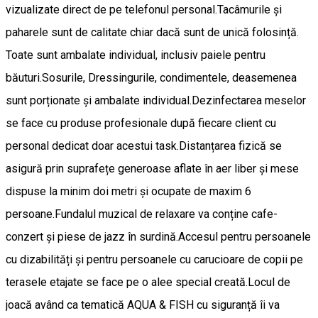
vizualizate direct de pe telefonul personal.Tacâmurile și
paharele sunt de calitate chiar dacă sunt de unică folosință.
Toate sunt ambalate individual, inclusiv paiele pentru
băuturi.Sosurile, Dressingurile, condimentele, deasemenea
sunt porționate și ambalate individual.Dezinfectarea meselor
se face cu produse profesionale după fiecare client cu
personal dedicat doar acestui task.Distanțarea fizică se
asigură prin suprafețe generoase aflate în aer liber și mese
dispuse la minim doi metri și ocupate de maxim 6
persoane.Fundalul muzical de relaxare va conține cafe-
conzert și piese de jazz în surdină.Accesul pentru persoanele
cu dizabilități și pentru persoanele cu carucioare de copii pe
terasele etajate se face pe o alee special creată.Locul de
joacă având ca tematică AQUA & FISH cu siguranță îi va