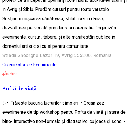
proiect ce a început în Spania și continuând activitatea acum și
în Avrig și Sibiu. Predăm cursuri pentru toate vârstele.
Susținem mișcarea sănătoasă, stilul liber în dans și
dezvoltarea personală prin dans si coregrafie. Organizăm
evenimente, cursuri, tabere, și alte manifestări publice în
domeniul artistic si cu si pentru comunitate.
Strada Gheorghe Lazăr 19, Avrig 555200, România
Organizator de Evenimente
Închis
Poftă de viață
✨🎉Trăiește bucuria lucrurilor simple✨ • Organizez
evenimente de tip workshop pentru Pofta de viață și stare de
bine- interactive non-formale și distractive, cu joaca și sens. •