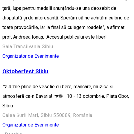
țară, lupa pentru medalii anunțându-se una deosebit de
disputată și de interesantă. Sperăm să ne achităm cu brio de
toate provocările, iar la final să culegem roadele”, a afirmat
prof. Andreea Ionaș. Accesul publicului este liber!
Sala Transilvania Sibiu
Organizator de Evenimente
Oktoberfest Sibiu
🍺 4 zile pline de veselie cu bere, mâncare, muzică și
atmosferă ca-n Bavaria! 🎺🪗 10 - 13 octombrie, Piața Obor,
Sibiu
Calea Șurii Mari, Sibiu 550089, România
Organizator de Evenimente