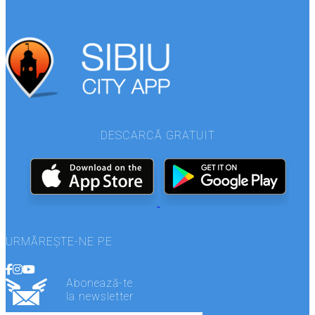
DESCARCĂ GRATUIT
URMĂREȘTE-NE PE
Abonează-te
la newsletter