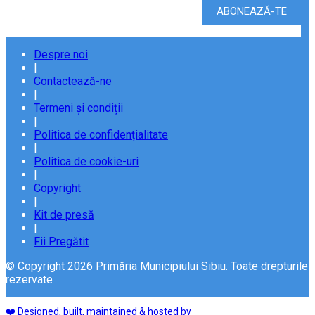
Despre noi
|
Contactează-ne
|
Termeni și condiții
|
Politica de confidențialitate
|
Politica de cookie-uri
|
Copyright
|
Kit de presă
|
Fii Pregătit
© Copyright 2026 Primăria Municipiului Sibiu. Toate drepturile
rezervate
❤️ Designed, built, maintained & hosted by