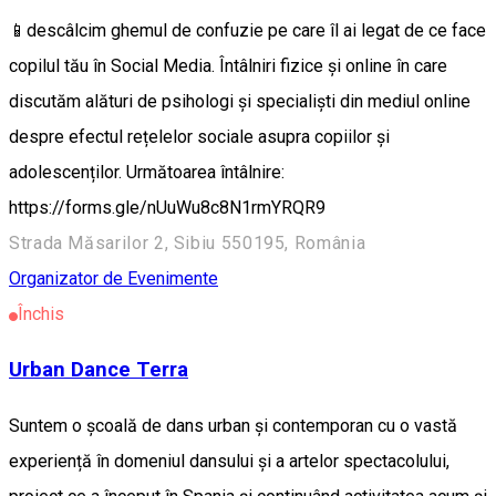
📱descâlcim ghemul de confuzie pe care îl ai legat de ce face
copilul tău în Social Media. Întâlniri fizice și online în care
discutăm alături de psihologi și specialiști din mediul online
despre efectul rețelelor sociale asupra copiilor și
adolescenților. Următoarea întâlnire:
https://forms.gle/nUuWu8c8N1rmYRQR9
Strada Măsarilor 2, Sibiu 550195, România
Organizator de Evenimente
Închis
Urban Dance Terra
Suntem o școală de dans urban și contemporan cu o vastă
experiență în domeniul dansului și a artelor spectacolului,