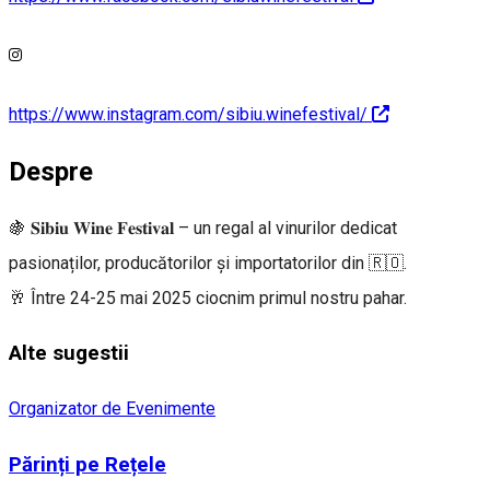
https://www.instagram.com/sibiu.winefestival/
Despre
🍇 𝐒𝐢𝐛𝐢𝐮 𝐖𝐢𝐧𝐞 𝐅𝐞𝐬𝐭𝐢𝐯𝐚𝐥 – un regal al vinurilor dedicat
pasionaților, producătorilor și importatorilor din 🇷🇴.
🥂 Între 24-25 mai 2025 ciocnim primul nostru pahar.
Alte sugestii
Organizator de Evenimente
Părinți pe Rețele