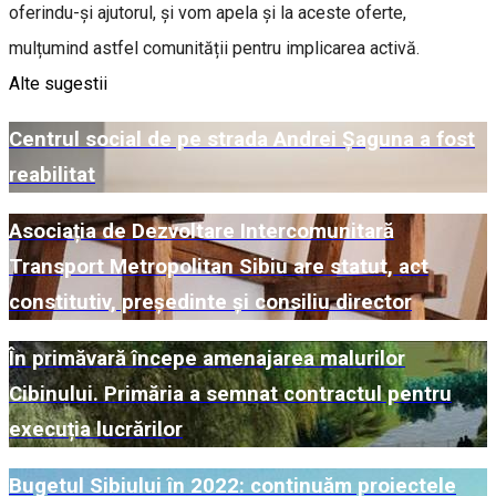
oferindu-și ajutorul, și vom apela și la aceste oferte,
mulțumind astfel comunității pentru implicarea activă.
Alte sugestii
Centrul social de pe strada Andrei Șaguna a fost
reabilitat
Asociația de Dezvoltare Intercomunitară
Transport Metropolitan Sibiu are statut, act
constitutiv, președinte și consiliu director
În primăvară începe amenajarea malurilor
Cibinului. Primăria a semnat contractul pentru
execuția lucrărilor
Bugetul Sibiului în 2022: continuăm proiectele