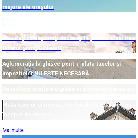
majore ale orașului
Sibiul va avea încă 10 stații de încărcare
Nu uitați să depuneți declarațiile pentru stabilirea
taxelor și impozitelor!
Aglomerația la ghișee pentru plata taxelor și
impozitelor NU ESTE NECESARĂ
Dezvoltăm soluțiile digitale în domeniul parcărilor
Plata taxelor și impozitelor locale la final de an și
început de an nou
Mai multe