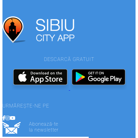
DESCARCĂ GRATUIT
URMĂREȘTE-NE PE
Abonează-te
la newsletter