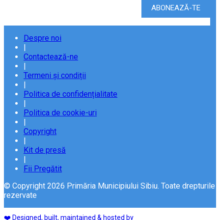
Despre noi
|
Contactează-ne
|
Termeni și condiții
|
Politica de confidențialitate
|
Politica de cookie-uri
|
Copyright
|
Kit de presă
|
Fii Pregătit
© Copyright 2026 Primăria Municipiului Sibiu. Toate drepturile
rezervate
❤️ Designed, built, maintained & hosted by