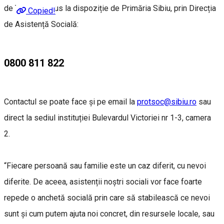
de TelVerde, pus la dispoziție de Primăria Sibiu, prin Direcția
Copied!
de Asistență Socială:
0800 811 822
Contactul se poate face și pe email la
protsoc@sibiu.ro
sau
direct la sediul instituției Bulevardul Victoriei nr 1-3, camera
2.
“Fiecare persoană sau familie este un caz diferit, cu nevoi
diferite. De aceea, asistenții noștri sociali vor face foarte
repede o anchetă socială prin care să stabilească ce nevoi
sunt și cum putem ajuta noi concret, din resursele locale, sau