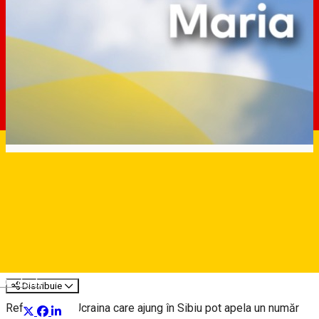
Sprijin concret pentru
refugiații din Ucraina care
ajung în Sibiu
Știri Primăria Sibiu
Deutsch
Distribuie
Refugiații din Ucraina care ajung în Sibiu pot apela un număr