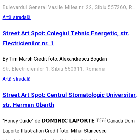
Bulevardul General Vasile Milea nr. 22, Sibiu 557260, Romania
Artă stradală
Street Art Spot: Colegiul Tehnic Energetic, str.
Electricienilor nr. 1
By Tim Marsh Credit foto: Alexandrescu Bogdan
Str. Electricienilor 1, Sibiu 550311, Romania
Artă stradală
Street Art Spot: Centrul Stomatologic Universitar,
str. Herman Oberth
"Honey Guide" de 𝗗𝗢𝗠𝗜𝗡𝗜𝗖 𝗟𝗔𝗣𝗢𝗥𝗧𝗘 🇨🇦 Canada Dom
Laporte Illustration Credit foto: Mihai Stancescu