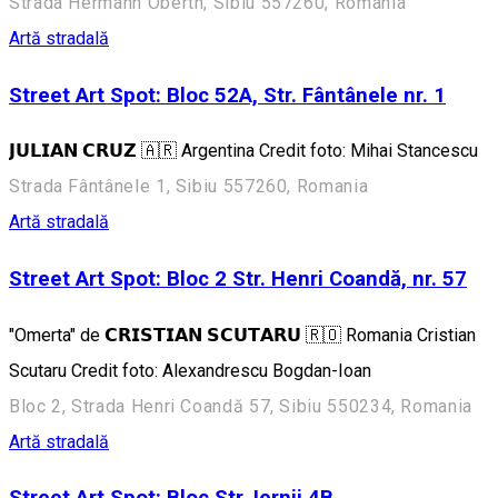
Strada Hermann Oberth, Sibiu 557260, Romania
Artă stradală
Street Art Spot: Bloc 52A, Str. Fântânele nr. 1
𝗝𝗨𝗟𝗜𝗔𝗡 𝗖𝗥𝗨𝗭 🇦🇷 Argentina Credit foto: Mihai Stancescu
Strada Fântânele 1, Sibiu 557260, Romania
Artă stradală
Street Art Spot: Bloc 2 Str. Henri Coandă, nr. 57
"Omerta" de 𝗖𝗥𝗜𝗦𝗧𝗜𝗔𝗡 𝗦𝗖𝗨𝗧𝗔𝗥𝗨 🇷🇴 Romania Cristian
Scutaru Credit foto: Alexandrescu Bogdan-Ioan
Bloc 2, Strada Henri Coandă 57, Sibiu 550234, Romania
Artă stradală