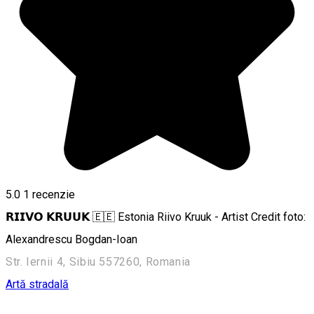
5.0
1 recenzie
𝗥𝗜𝗜𝗩𝗢 𝗞𝗥𝗨𝗨𝗞 🇪🇪 Estonia Riivo Kruuk - Artist Credit foto:
Alexandrescu Bogdan-Ioan
Str. Iernii 4, Sibiu 557260, Romania
Artă stradală