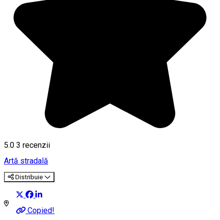
5.0
3
recenzii
Artă stradală
Distribuie
Copied!