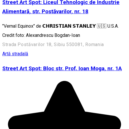
Street Art Spot: Liceul Tehnologic de Industrie
Alimentară, str. Postăvarilor, nr. 18
"Vernal Equinox" de 𝗖𝗛𝗥𝗜𝗦𝗧𝗜𝗔𝗡 𝗦𝗧𝗔𝗡𝗟𝗘𝗬 🇺🇸 U.S.A.
Credit foto: Alexandrescu Bogdan-Ioan
Strada Postăvarilor 18, Sibiu 550081, Romania
Artă stradală
Street Art Spot: Bloc str. Prof. Ioan Moga, nr. 1A