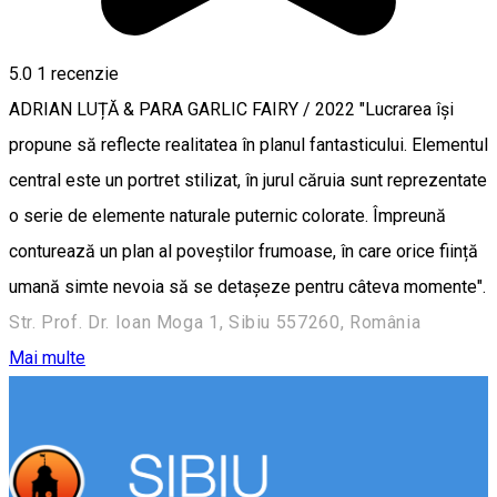
5.0
1 recenzie
ADRIAN LUȚĂ & PARA GARLIC FAIRY / 2022 "Lucrarea își
propune să reflecte realitatea în planul fantasticului. Elementul
central este un portret stilizat, în jurul căruia sunt reprezentate
o serie de elemente naturale puternic colorate. Împreună
conturează un plan al poveștilor frumoase, în care orice ființă
umană simte nevoia să se detașeze pentru câteva momente".
Str. Prof. Dr. Ioan Moga 1, Sibiu 557260, România
Mai multe