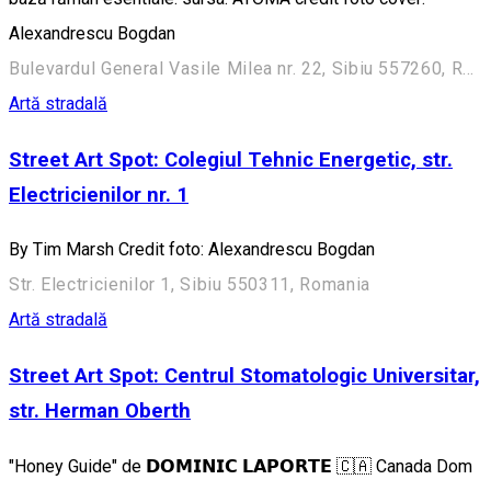
Alexandrescu Bogdan
Bulevardul General Vasile Milea nr. 22, Sibiu 557260, Romania
Artă stradală
Street Art Spot: Colegiul Tehnic Energetic, str.
Electricienilor nr. 1
By Tim Marsh Credit foto: Alexandrescu Bogdan
Str. Electricienilor 1, Sibiu 550311, Romania
Artă stradală
Street Art Spot: Centrul Stomatologic Universitar,
str. Herman Oberth
"Honey Guide" de 𝗗𝗢𝗠𝗜𝗡𝗜𝗖 𝗟𝗔𝗣𝗢𝗥𝗧𝗘 🇨🇦 Canada Dom