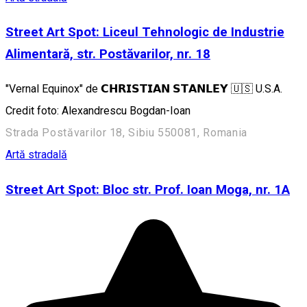
Street Art Spot: Liceul Tehnologic de Industrie
Alimentară, str. Postăvarilor, nr. 18
"Vernal Equinox" de 𝗖𝗛𝗥𝗜𝗦𝗧𝗜𝗔𝗡 𝗦𝗧𝗔𝗡𝗟𝗘𝗬 🇺🇸 U.S.A.
Credit foto: Alexandrescu Bogdan-Ioan
Strada Postăvarilor 18, Sibiu 550081, Romania
Artă stradală
Street Art Spot: Bloc str. Prof. Ioan Moga, nr. 1A