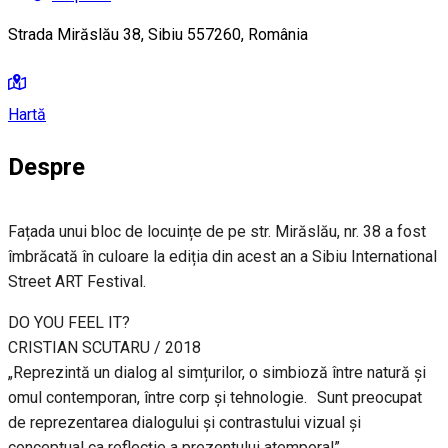
Strada Mirăslău 38, Sibiu 557260, România
Hartă
Despre
Fațada unui bloc de locuințe de pe str. Mirăslău, nr. 38 a fost
îmbrăcată în culoare la ediția din acest an a Sibiu International
Street ART Festival.
DO YOU FEEL IT?
CRISTIAN SCUTARU / 2018
„Reprezintă un dialog al simțurilor, o simbioză între natură și
omul contemporan, între corp și tehnologie. Sunt preocupat
de reprezentarea dialogului și contrastului vizual și
conceptual ca reflecție a prezentului atemporal”.