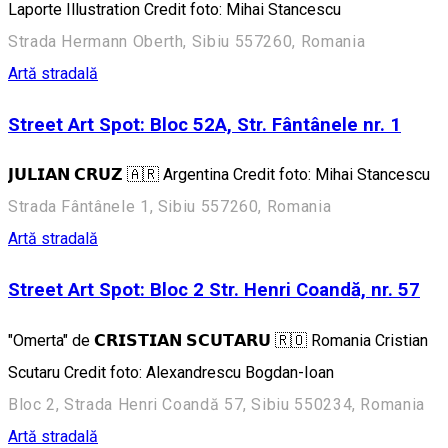
Laporte Illustration Credit foto: Mihai Stancescu
Strada Hermann Oberth, Sibiu 557260, Romania
Artă stradală
Street Art Spot: Bloc 52A, Str. Fântânele nr. 1
𝗝𝗨𝗟𝗜𝗔𝗡 𝗖𝗥𝗨𝗭 🇦🇷 Argentina Credit foto: Mihai Stancescu
Strada Fântânele 1, Sibiu 557260, Romania
Artă stradală
Street Art Spot: Bloc 2 Str. Henri Coandă, nr. 57
"Omerta" de 𝗖𝗥𝗜𝗦𝗧𝗜𝗔𝗡 𝗦𝗖𝗨𝗧𝗔𝗥𝗨 🇷🇴 Romania Cristian
Scutaru Credit foto: Alexandrescu Bogdan-Ioan
Bloc 2, Strada Henri Coandă 57, Sibiu 550234, Romania
Artă stradală