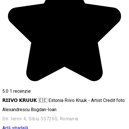
5.0
1 recenzie
𝗥𝗜𝗜𝗩𝗢 𝗞𝗥𝗨𝗨𝗞 🇪🇪 Estonia Riivo Kruuk - Artist Credit foto:
Alexandrescu Bogdan-Ioan
Str. Iernii 4, Sibiu 557260, Romania
Artă stradală