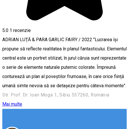
5.0
1 recenzie
ADRIAN LUȚĂ & PARA GARLIC FAIRY / 2022 "Lucrarea își
propune să reflecte realitatea în planul fantasticului. Elementul
central este un portret stilizat, în jurul căruia sunt reprezentate
o serie de elemente naturale puternic colorate. Împreună
conturează un plan al poveștilor frumoase, în care orice ființă
umană simte nevoia să se detașeze pentru câteva momente".
Str. Prof. Dr. Ioan Moga 1, Sibiu 557260, România
Mai multe