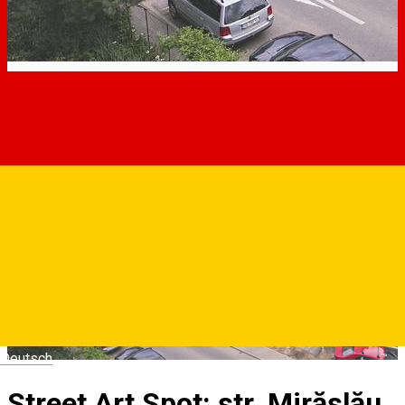
Deutsch
Street Art Spot: str. Mirăslău,