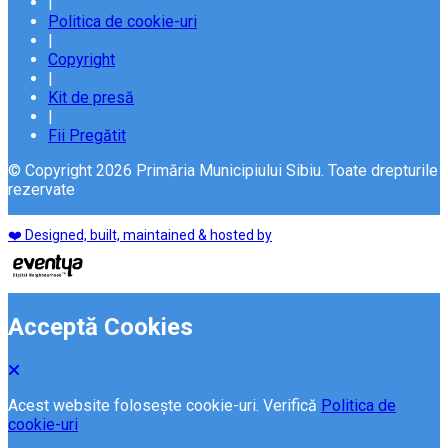
|
Politica de cookie-uri
|
Copyright
|
Kit de presă
|
Fii Pregătit
© Copyright 2026 Primăria Municipiului Sibiu. Toate drepturile
rezervate
❤️ Designed, built, maintained & hosted by
Acceptă Cookies
Acest website folosește cookie-uri. Verifică
Politica de
cookie-uri