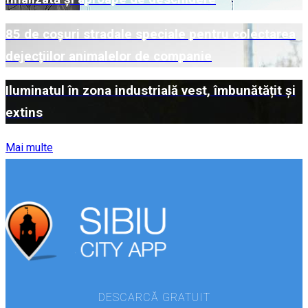
85 de coșuri stradale speciale pentru colectarea
dejecțiilor animalelor de companie
Iluminatul în zona industrială vest, îmbunătățit și
extins
Mai multe
DESCARCĂ GRATUIT