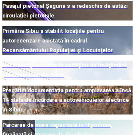
Pasajul pietonal Șaguna s-a redeschis de astăzi
circulației pietonale
Primăria Sibiu a stabilit locațiile pentru
autorecenzare asistată în cadrul
Recensământului Populației și Locuințelor
Noi investiții în clădirile unităților de învățământ
preuniversitar din Sibiu
Pregătim documentația pentru amplasarea a încă
14 stații de încărcare a autovehiculelor electrice
în Sibiu
Parcarea de mare capacitate în Hipodrom,
finalizată și aproape de deschidere