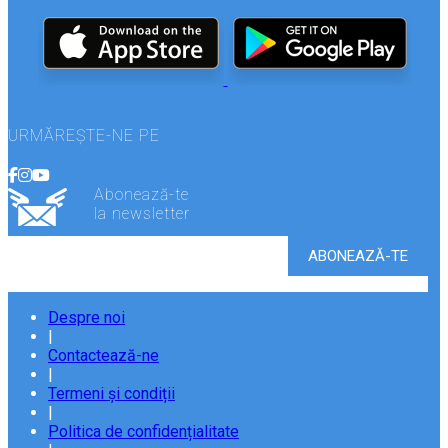
URMĂREȘTE-NE PE
Abonează-te
la newsletter
Despre noi
|
Contactează-ne
|
Termeni și condiții
|
Politica de confidențialitate