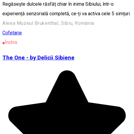
Regăsește dulcele răsfăț chiar în inima Sibiului, într-o
experiență senzorială completă, ce-ți va activa cele 5 simțuri.
Aleea Muzeul Brukenthal, Sibiu, România
Cofetarie
Închis
The One - by Delicii Sibiene