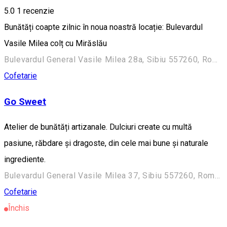
5.0
1 recenzie
Bunătăți coapte zilnic în noua noastră locație: Bulevardul
Vasile Milea colț cu Mirăslău
Bulevardul General Vasile Milea 28a, Sibiu 557260, România
Cofetarie
Go Sweet
Atelier de bunătăți artizanale. Dulciuri create cu multă
pasiune, răbdare şi dragoste, din cele mai bune şi naturale
ingrediente.
Bulevardul General Vasile Milea 37, Sibiu 557260, România
Cofetarie
Închis