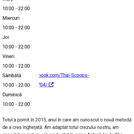
10:00
-
22:00
Hartă
Miercuri
10:00
-
22:00
Joi
+40745291098
10:00
-
22:00
Vineri
10:00
-
22:00
https://www.facebook.com/Thai-Scoops-
Sâmbătă
1664243480290704/
10:00
-
22:00
Duminică
Despre
10:00
-
22:00
Totul a pornit în 2015, anul în care am cunoscut o nouă metodă
de a crea înghețată. Am adaptat totul crezului nostru, am