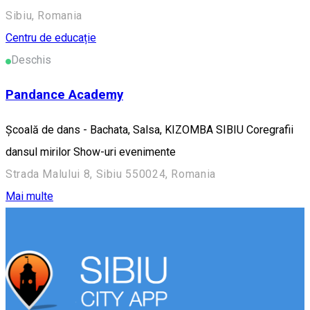
Sibiu, Romania
Centru de educație
Deschis
Pandance Academy
Școală de dans - Bachata, Salsa, KIZOMBA SIBIU Coregrafii
dansul mirilor Show-uri evenimente
Strada Malului 8, Sibiu 550024, Romania
Mai multe