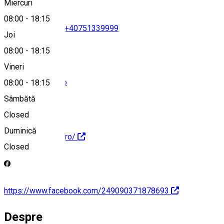
Miercuri
08:00
-
18:15
+40745924980
•
+40751339999
Joi
08:00
-
18:15
Vineri
info@studyinno.ro
08:00
-
18:15
Sâmbătă
Closed
Duminică
https://studyinno.ro/
Closed
https://www.facebook.com/249090371878693
Despre