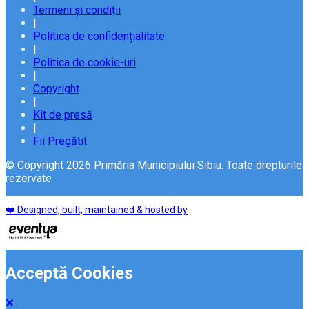
Termeni și condiții
|
Politica de confidențialitate
|
Politica de cookie-uri
|
Copyright
|
Kit de presă
|
Fii Pregătit
© Copyright 2026 Primăria Municipiului Sibiu. Toate drepturile
rezervate
❤️ Designed, built, maintained & hosted by
Acceptă Cookies