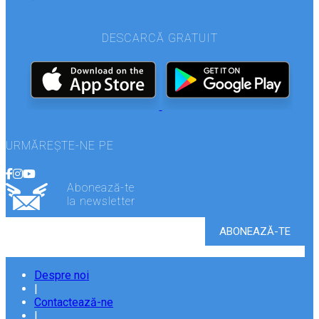
DESCARCĂ GRATUIT
URMĂREȘTE-NE PE
Abonează-te
la newsletter
Despre noi
|
Contactează-ne
|