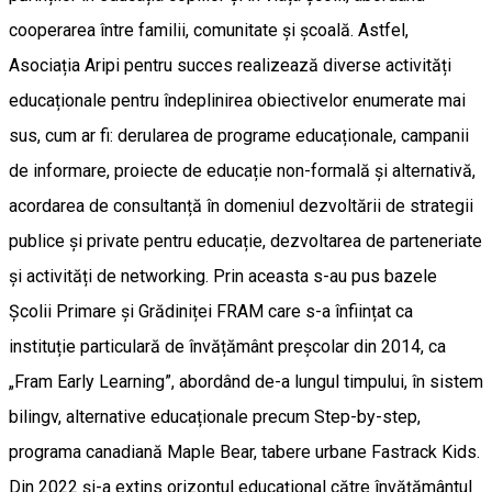
cooperarea între familii, comunitate și școală. Astfel,
Asociația Aripi pentru succes realizează diverse activități
educaționale pentru îndeplinirea obiectivelor enumerate mai
sus, cum ar fi: derularea de programe educaționale, campanii
de informare, proiecte de educație non-formală și alternativă,
acordarea de consultanță în domeniul dezvoltării de strategii
publice și private pentru educație, dezvoltarea de parteneriate
și activități de networking. Prin aceasta s-au pus bazele
Școlii Primare și Grădiniței FRAM care s-a înființat ca
instituție particulară de învățământ preșcolar din 2014, ca
„Fram Early Learning”, abordând de-a lungul timpului, în sistem
bilingv, alternative educaționale precum Step-by-step,
programa canadiană Maple Bear, tabere urbane Fastrack Kids.
Din 2022 și-a extins orizontul educațional către învățământul