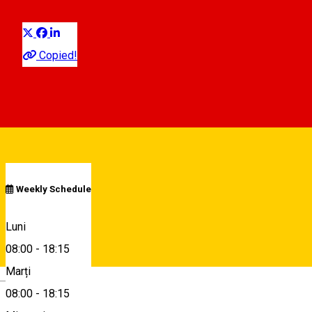
Distribuie
Copied!
08:00 - 18:15
Deschis
Program
Weekly Schedule
Strada Ecaterina Varga 14, Sibiu, Romania, 550225
Luni
08:00
-
18:15
Marți
Hartă
Deutsch
08:00
-
18:15