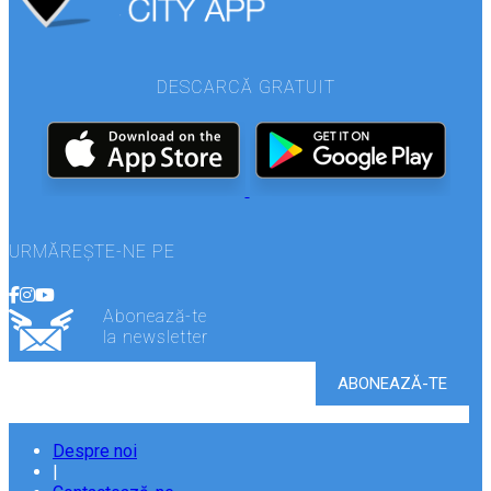
DESCARCĂ GRATUIT
URMĂREȘTE-NE PE
Abonează-te
la newsletter
Despre noi
|