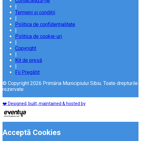
Contactează-ne
|
Termeni și condiții
|
Politica de confidențialitate
|
Politica de cookie-uri
|
Copyright
|
Kit de presă
|
Fii Pregătit
© Copyright 2026 Primăria Municipiului Sibiu. Toate drepturile
rezervate
❤️ Designed, built, maintained & hosted by
Acceptă Cookies