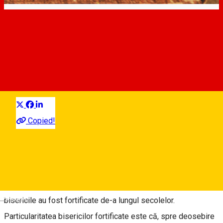
Top 10 biserici fortificate din
județul Sibiu
De vizitat în județul Sibiu
Distribuie
Despre
Copied!
De când sașii transilvăneni au primit dreptul de a se stabili în
sudul Transilvaniei de la regele maghiar Géza al II-lea în
secolul al XII-lea, aceștia au fost expuși atacurilor ostile din
est. Pentru a proteja comunitățile sătești de aceste pericole,
Deutsch
bisericile au fost fortificate de-a lungul secolelor.
Particularitatea bisericilor fortificate este că, spre deosebire