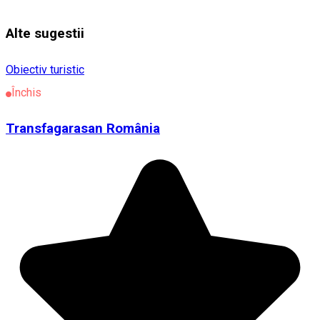
Alte sugestii
Obiectiv turistic
Închis
Transfagarasan România