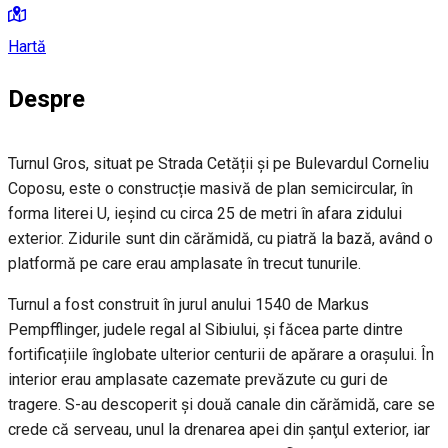
Hartă
Despre
Turnul Gros, situat pe Strada Cetății şi pe Bulevardul Corneliu
Coposu, este o construcție masivă de plan semicircular, în
forma literei U, ieșind cu circa 25 de metri în afara zidului
exterior. Zidurile sunt din cărămidă, cu piatră la bază, având o
platformă pe care erau amplasate în trecut tunurile.
Turnul a fost construit în jurul anului 1540 de Markus
Pempfflinger, judele regal al Sibiului, şi făcea parte dintre
fortificațiile înglobate ulterior centurii de apărare a orașului. În
interior erau amplasate cazemate prevăzute cu guri de
tragere. S-au descoperit şi două canale din cărămidă, care se
crede că serveau, unul la drenarea apei din şanţul exterior, iar