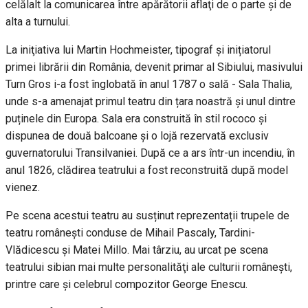
celălalt la comunicarea între apărătorii aflaţi de o parte şi de
alta a turnului.
La iniţiativa lui Martin Hochmeister, tipograf și inițiatorul
primei librării din România, devenit primar al Sibiului, masivului
Turn Gros i-a fost înglobată în anul 1787 o sală - Sala Thalia,
unde s-a amenajat primul teatru din țara noastră și unul dintre
puținele din Europa. Sala era construită în stil rococo și
dispunea de două balcoane și o lojă rezervată exclusiv
guvernatorului Transilvaniei. După ce a ars într-un incendiu, în
anul 1826, clădirea teatrului a fost reconstruită după model
vienez.
Pe scena acestui teatru au susținut reprezentații trupele de
teatru românești conduse de Mihail Pascaly, Tardini-
Vlădicescu și Matei Millo. Mai târziu, au urcat pe scena
teatrului sibian mai multe personalităţi ale culturii româneşti,
printre care şi celebrul compozitor George Enescu.