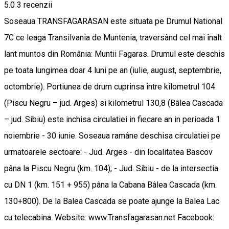
5.0
3
recenzii
Soseaua TRANSFAGARASAN este situata pe Drumul National
7C ce leaga Transilvania de Muntenia, traversând cel mai înalt
lant muntos din România: Muntii Fagaras. Drumul este deschis
pe toata lungimea doar 4 luni pe an (iulie, august, septembrie,
octombrie). Portiunea de drum cuprinsa între kilometrul 104
(Piscu Negru – jud. Arges) si kilometrul 130,8 (Bâlea Cascada
– jud. Sibiu) este inchisa circulatiei in fiecare an in perioada 1
noiembrie - 30 iunie. Soseaua ramâne deschisa circulatiei pe
urmatoarele sectoare: - Jud. Arges - din localitatea Bascov
pâna la Piscu Negru (km. 104); - Jud. Sibiu - de la intersectia
cu DN 1 (km. 151 + 955) pâna la Cabana Bâlea Cascada (km.
130+800). De la Balea Cascada se poate ajunge la Balea Lac
cu telecabina. Website: www.Transfagarasan.net Facebook: