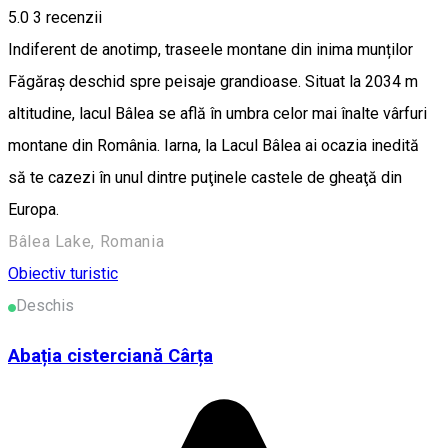
5.0
3
recenzii
Indiferent de anotimp, traseele montane din inima munților
Făgăraș deschid spre peisaje grandioase. Situat la 2034 m
altitudine, lacul Bâlea se află în umbra celor mai înalte vârfuri
montane din România. Iarna, la Lacul Bâlea ai ocazia inedită
să te cazezi în unul dintre puţinele castele de gheaţă din
Europa.
Bâlea Lake, Romania
Obiectiv turistic
Deschis
Abația cisterciană Cârța