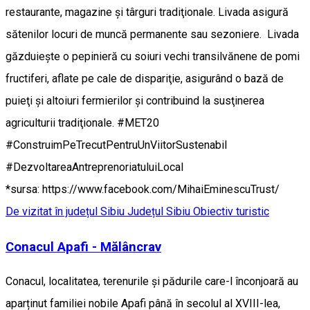
restaurante, magazine și târguri tradiţionale. Livada asigură
sătenilor locuri de muncă permanente sau sezoniere. Livada
găzduiește o pepinieră cu soiuri vechi transilvănene de pomi
fructiferi, aflate pe cale de dispariţie, asigurând o bază de
puieţi şi altoiuri fermierilor şi contribuind la susţinerea
agriculturii tradiţionale. #MET20
#ConstruimPeTrecutPentruUnViitorSustenabil
#DezvoltareaAntreprenoriatuluiLocal
*sursa: https://www.facebook.com/MihaiEminescuTrust/
De vizitat în județul Sibiu
Județul Sibiu
Obiectiv turistic
Conacul Apafi - Mălâncrav
Conacul, localitatea, terenurile și pădurile care-l înconjoară au
aparținut familiei nobile Apafi până în secolul al XVIII-lea,