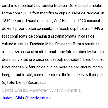
când a fost preluată de familia Bethlen. De-a lungul timpului,
forma conacului a fost modificată după o serie de renovări în
1830 de proprietarul de atunci, Graf Haller. În 1920 conacul a
devenit proprietatea comunității săsești după care în 1949 a
fost confiscată de comuniști și transformată în casa de
cultură a satului. Fundația Mihai Eminescu Trust a reușit să
restaureze conacul și să-l transforme într-un obiectiv turistic
demn de vizitat și o casă de oaspeți deosebită. Lângă conac
funcționează și fabrica de suc de mere de Mălâncrav, marcă
înregistrată locală, care este stors din fructele livezii proprii.
(c) foto: Daniel Secărescu
Strada Livezii, Mălâncrav 557117, Romania
Județul Sibiu
Obiectiv turistic