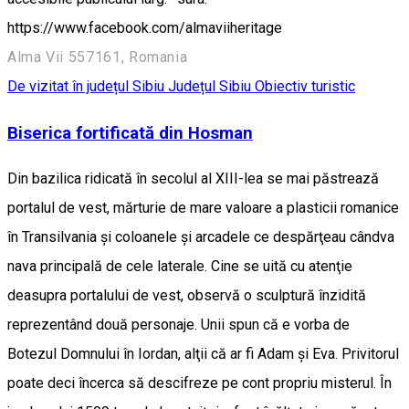
https://www.facebook.com/almaviiheritage
Alma Vii 557161, Romania
De vizitat în județul Sibiu
Județul Sibiu
Obiectiv turistic
Biserica fortificată din Hosman
Din bazilica ridicată în secolul al XIII-lea se mai păstrează
portalul de vest, mărturie de mare valoare a plasticii romanice
în Transilvania şi coloanele şi arcadele ce despărţeau cândva
nava principală de cele laterale. Cine se uită cu atenţie
deasupra portalului de vest, observă o sculptură înzidită
reprezentând două personaje. Unii spun că e vorba de
Botezul Domnului în Iordan, alţii că ar fi Adam şi Eva. Privitorul
poate deci încerca să descifreze pe cont propriu misterul. În