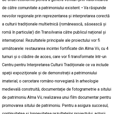
de către comunitate a patrimoniului existent. • Va răspunde
nevoilor regionale prin reprezentarea și interpretarea corectă
a culturii tradiționale multietnică (românească, săsească și
romă în particular) din Transilvania către publicul național și
internațional. Rezultatele principale ale proiectului vor fi
următoarele: restaurarea incintei fortificate din Alma Vii, cu 4
turnuri şi o clădire de acces, care vor fi transformate într-un
Centru pentru Interpretarea Culturii Tradiționale ce va include
spaţii expoziţionale şi de demonstrații a patrimoniului
imaterial; o cercetare româno-norvegiană în arheologie
medievală construită; documentaţie de fotogrametrie a sitului
de patrimoniu Alma Vii; realizarea unui film documentar pentru
promovarea sitului de patrimoniu. Pentru a asigura succesul,
continuitatea și longevitatea rezultatelor proiectului, actorii