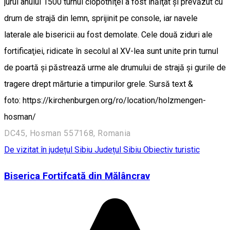
jurul anului 1500 turnul clopotniţei a fost înălţat şi prevăzut cu
drum de strajă din lemn, sprijinit pe console, iar navele
laterale ale bisericii au fost demolate. Cele două ziduri ale
fortificaţiei, ridicate în secolul al XV-lea sunt unite prin turnul
de poartă şi păstrează urme ale drumului de strajă şi gurile de
tragere drept mărturie a timpurilor grele. Sursă text &
foto: https://kirchenburgen.org/ro/location/holzmengen-
hosman/
DC45, Hosman 557168, Romania
De vizitat în județul Sibiu
Județul Sibiu
Obiectiv turistic
Biserica Fortifcată din Mălâncrav