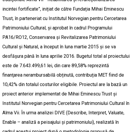
incintei fortificate”, inițiat de către Fundația Mihai Eminescu
Trust, în parteneriat cu Institutul Norvegian pentru Cercetarea
Patrimoniului Cultural, și aprobat în cadrul Programului
PA16/RO12, Conservarea și Revitalizarea Patrimoniului
Cultural și Natural, a început în luna martie 2015 și se va
desfășura până în luna aprilie 2016. Bugetul total al proiectului
este de 7.643.499,61 lei, din care 89,58% reprezintă
finanţarea nerambursabilă obținută, contribuția MET fiind de
10,42% din totalul costurilor eligibile. Proiectul are la bază un
proiect anterior implementat de Mihai Eminescu Trust și
Institutul Norvegian pentru Cercetarea Patrimoniului Cultural în
Alma Vii. În urma analizei DIVE (Describe, Interpret, Valuate,
Enable – analiză a peisajului și patrimoniului), realizată în
cadrul acestui proiect după o metodologie propusă de