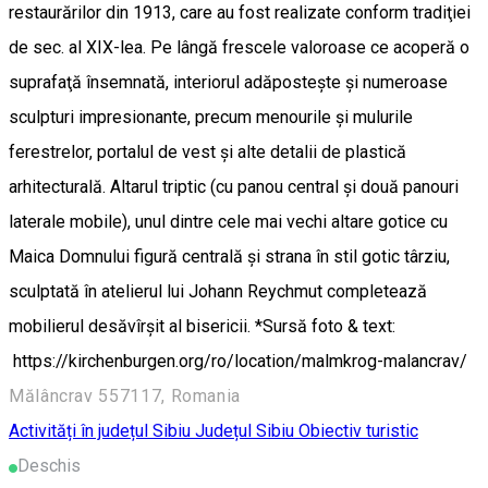
restaurărilor din 1913, care au fost realizate conform tradiţiei
de sec. al XIX-lea. Pe lângă frescele valoroase ce acoperă o
suprafaţă însemnată, interiorul adăposteşte şi numeroase
sculpturi impresionante, precum menourile şi mulurile
ferestrelor, portalul de vest şi alte detalii de plastică
arhitecturală. Altarul triptic (cu panou central şi două panouri
laterale mobile), unul dintre cele mai vechi altare gotice cu
Maica Domnului figură centrală şi strana în stil gotic târziu,
sculptată în atelierul lui Johann Reychmut completează
mobilierul desăvîrşit al bisericii. *Sursă foto & text:
https://kirchenburgen.org/ro/location/malmkrog-malancrav/
Mălâncrav 557117, Romania
Activități în județul Sibiu
Județul Sibiu
Obiectiv turistic
Deschis