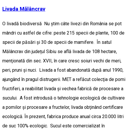
Livada Mălâncrav
O livadă biodiversă Nu știm câte livezi din România se pot
mândri cu astfel de cifre: peste 215 specii de plante, 100 de
specii de păsări şi 30 de specii de mamifere. În satul
Mălâncrav din județul Sibiu se află livada de 108 hectare,
menţionată din sec. XVII, în care cresc soiuri vechi de meri,
peri, pruni şi nuci. Livada a fost abandonată după anul 1990,
ajungând în pragul distrugerii. MET a refăcut colecţia de pomi
fructiferi, a reabilitat livada şi vechea fabrică de procesare a
sucului. A fost introdusă o tehnologie ecologică de cultivare
a pomilor şi procesare a fructelor, livada obţinând certificare
ecologică. În prezent, fabrica produce anual circa 20.000 litri
de suc 100% ecologic. Sucul este comercializat în