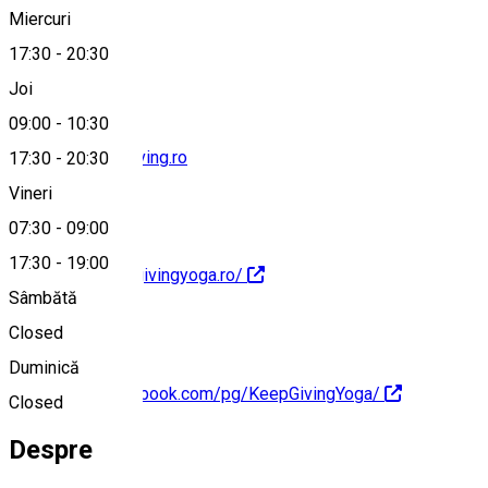
Miercuri
0740902756
17:30
-
20:30
Joi
09:00
-
10:30
andreea@keepgiving.ro
17:30
-
20:30
Vineri
07:30
-
09:00
17:30
-
19:00
http://www.keepgivingyoga.ro/
Sâmbătă
Closed
Duminică
https://www.facebook.com/pg/KeepGivingYoga/
Closed
Despre