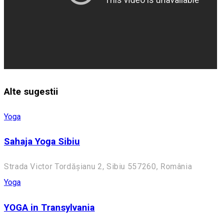
Alte sugestii
Yoga
Sahaja Yoga Sibiu
Strada Victor Tordășianu 2, Sibiu 557260, România
Yoga
YOGA in Transylvania