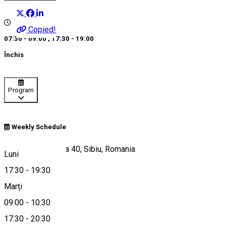
Copied!
07:30 - 09:00
,
17:30 - 19:00
Închis
Program
Weekly Schedule
Șoseaua Alba Iulia 40, Sibiu, Romania
Luni
17:30
-
19:30
Marți
Hartă
09:00
-
10:30
17:30
-
20:30