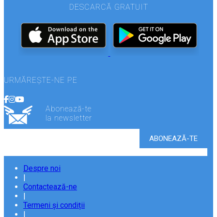
DESCARCĂ GRATUIT
URMĂREȘTE-NE PE
Abonează-te
la newsletter
Despre noi
|
Contactează-ne
|
Termeni și condiții
|