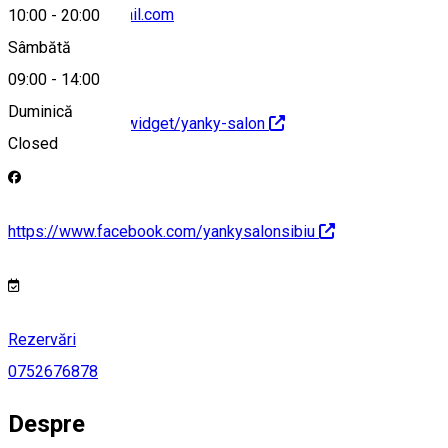
salon.yanky@gmail.com
10:00
-
20:00
Sâmbătă
09:00
-
14:00
Duminică
https://stailer.ro/widget/yanky-salon
Closed
https://www.facebook.com/yankysalonsibiu
Rezervări
0752676878
Despre