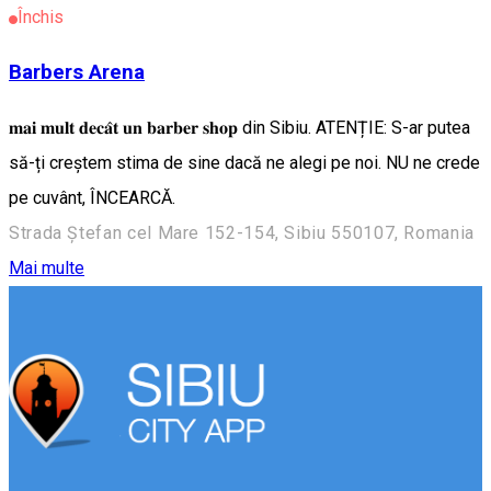
Închis
Barbers Arena
𝐦𝐚𝐢 𝐦𝐮𝐥𝐭 𝐝𝐞𝐜𝐚̂𝐭 𝐮𝐧 𝐛𝐚𝐫𝐛𝐞𝐫 𝐬𝐡𝐨𝐩 din Sibiu. ATENȚIE: S-ar putea
să-ți creștem stima de sine dacă ne alegi pe noi. NU ne crede
pe cuvânt, ÎNCEARCĂ.
Strada Ștefan cel Mare 152-154, Sibiu 550107, Romania
Mai multe