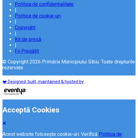
Politica de confidențialitate
|
Politica de cookie-uri
|
Copyright
|
Kit de presă
|
Fii Pregătit
© Copyright 2026 Primăria Municipiului Sibiu. Toate drepturile
rezervate
❤️ Designed, built, maintained & hosted by
Acceptă Cookies
Acest website folosește cookie-uri. Verifică
Politica de