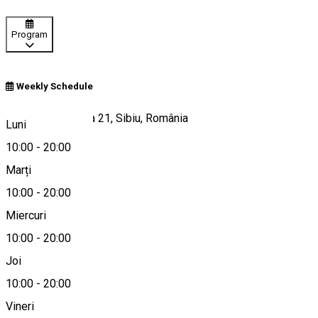
Program
Weekly Schedule
Str. Vasile Cârlova 21, Sibiu, România
Luni
10:00
-
20:00
Marți
Hartă
10:00
-
20:00
Miercuri
10:00
-
20:00
0752676878
Joi
10:00
-
20:00
Vineri