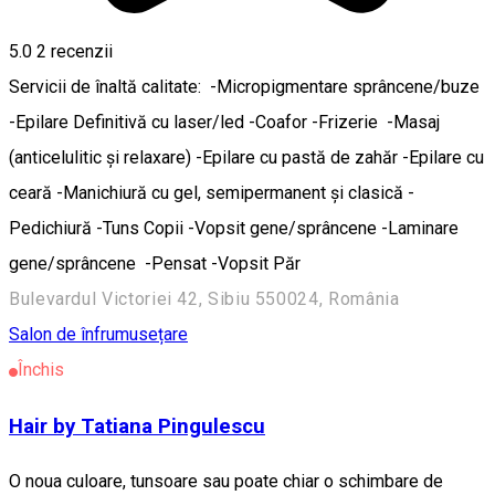
5.0
2
recenzii
Servicii de înaltă calitate: -Micropigmentare sprâncene/buze
-Epilare Definitivă cu laser/led -Coafor -Frizerie -Masaj
(anticelulitic și relaxare) -Epilare cu pastă de zahăr -Epilare cu
ceară -Manichiură cu gel, semipermanent și clasică -
Pedichiură -Tuns Copii -Vopsit gene/sprâncene -Laminare
gene/sprâncene -Pensat -Vopsit Păr
Bulevardul Victoriei 42, Sibiu 550024, România
Salon de înfrumusețare
Închis
Hair by Tatiana Pingulescu
O noua culoare, tunsoare sau poate chiar o schimbare de