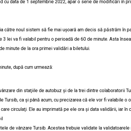
 cu data de 1 septembrie 2022, apar o serie de modificări ȋn privin
iţia către noul sistem să fie mai uşoară am decis să păstrăm ȋn pa
de 3 lei va fi valabil pentru o perioadă de 60 de minute. Asta ȋns
e minute de la ora primei validări a biletului.
 minute, după cum urmează:
vânzare din staţiile de autobuz şi de la trei dintre colaboratorii Tu
le Tursib, ca şi până acum, cu precizarea că ele vor fi valabile o 
re circulaţi. Ele au imprimată pe ele ora şi data validării, iar ȋn c
il
nctele de vânzare Tursib. Acestea trebuie validate la validatoarele