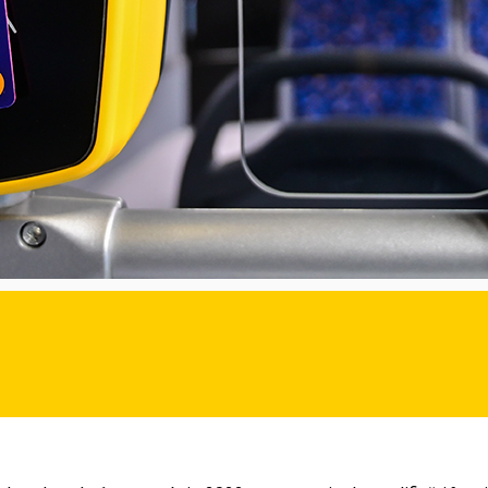
stem de ticketing TURSIB ȋncep