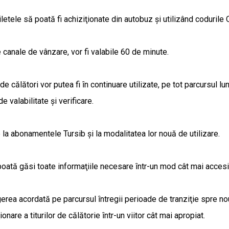
tele să poată fi achiziţionate din autobuz şi utilizând codurile 
e canale de vânzare, vor fi valabile 60 de minute.
e călători vor putea fi ȋn continuare utilizate, pe tot parcursul lun
e valabilitate şi verificare.
la abonamentele Tursib şi la modalitatea lor nouă de utilizare.
poată găsi toate informaţiile necesare ȋntr-un mod cât mai accesib
egerea acordată pe parcursul ȋntregii perioade de tranziţie spre no
nare a titurilor de călătorie ȋntr-un viitor cât mai apropiat.