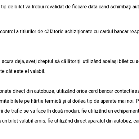
ip de bilet va trebui revalidat de fiecare data când schimbaţi auto
ontrol a titlurilor de călătorie achiziţionate cu cardul bancar r
u scurs deja, aveţi dreptul să călătoriţi utilizând acelaşi bilet cu
te cât este el valabil.
ţionate direct din autobuze, utilizănd orice card bancar contactles
mite bilete pe hărtie termică şi al doilea tip de aparate mai noi. P
orii de trafic se va face ȋn două moduri: fie utilizănd un echipam
ă un bilet valabil emis, fie utilizănd direct aparatul din autobuz, c