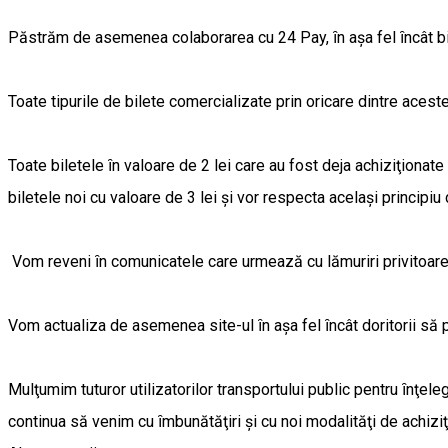
Păstrăm de asemenea colaborarea cu 24 Pay, ȋn aşa fel ȋncât bile
Toate tipurile de bilete comercializate prin oricare dintre acest
Toate biletele ȋn valoare de 2 lei care au fost deja achiziţionate d
biletele noi cu valoare de 3 lei şi vor respecta acelaşi principiu d
Vom reveni ȋn comunicatele care urmează cu lămuriri privitoare 
Vom actualiza de asemenea site-ul ȋn aşa fel ȋncât doritorii să 
Mulţumim tuturor utilizatorilor transportului public pentru ȋnţel
continua să venim cu ȋmbunătăţiri şi cu noi modalităţi de achiziţio