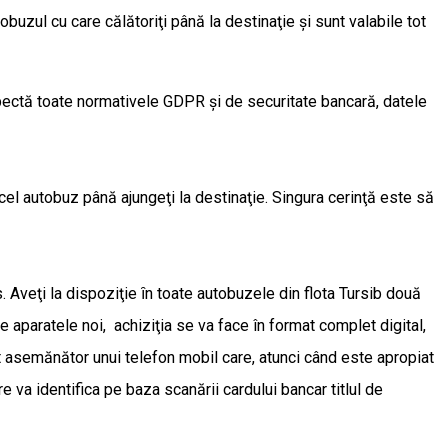
buzul cu care călătoriţi până la destinaţie şi sunt valabile tot
espectă toate normativele GDPR şi de securitate bancară, datele
 acel autobuz până ajungeţi la destinaţie. Singura cerinţă este să
s. Aveţi la dispoziţie ȋn toate autobuzele din flota Tursib două
e aparatele noi, achiziţia se va face în format complet digital,
ent asemănător unui telefon mobil care, atunci când este apropiat
are va identifica pe baza scanării cardului bancar titlul de