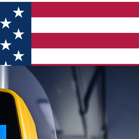
tem de ticketing TURSIB ȋncepând cu data de 1 septembrie 2022