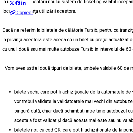
Ȋn urma implementării noului sistem de ticketing valabil ȋncepând
local şi ȋn privinţa utilizării acestora.
Copied!
Dacă ne referim la biletele de călătorie Tursib, pentru ca tranz
ȋn privinţa acestora este aceea că un bilet cu preţul actualizat 
cu unul, două sau mai multe autobuze Tursib ȋn intervalul de 60 d
Vom avea astfel două tipuri de bilete, ambele valabile 60 de
bilete vechi, care pot fi achiziţionate de la automatele de 
vor trebui validate la validatoarele mai vechi din autobuze
singură dată, chiar dacă schimbaţi ȋntre timp autobuzul cu ca
acesta a fost validat şȋ dacă acesta mai este sau nu valab
biletele noi, cu cod QR, care pot fi achiziţionate de la pu