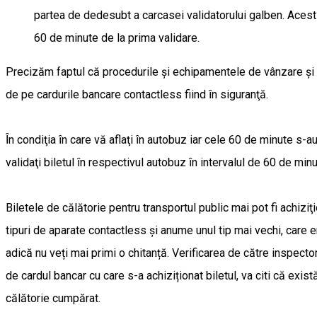
partea de dedesubt a carcasei validatorului galben. Acest t
60 de minute de la prima validare.
Precizăm faptul că procedurile şi echipamentele de vânzare şi c
de pe cardurile bancare contactless fiind ȋn siguranţă.
Ȋn condiţia ȋn care vă aflaţi ȋn autobuz iar cele 60 de minute s-a
validaţi biletul ȋn respectivul autobuz ȋn intervalul de 60 de minu
Biletele de călătorie pentru transportul public mai pot fi achizi
tipuri de aparate contactless şi anume unul tip mai vechi, care e
adică nu veți mai primi o chitanță. Verificarea de către inspect
de cardul bancar cu care s-a achiziționat biletul, va citi că exist
călătorie cumpărat.