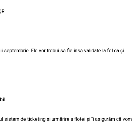
QR.
ii septembrie. Ele vor trebui să fie ȋnsă validate la fel ca şi
il.
ul sistem de ticketing şi urmărire a flotei şi ȋi asigurăm că vom