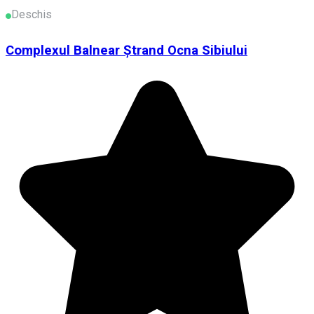
Deschis
Complexul Balnear Ștrand Ocna Sibiului