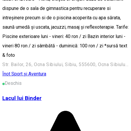
dispune de o sala de gimnastica pentru recuperare si
intreșinere precum si de o piscina acoperita cu apa sărata,
saună umedă și uscata, jacuzzi, masaj și reflexoterapie. Tarife:
Piscine exterioare luni - vineri: 40 ron / zi Bazin interior luni -
vineri 80 ron / zi sâmbătă - duminică: 100 ron / zi *sursă text
& foto
Str. Bailor, 26, Ocna Sibiului, Sibiu, 555600, Ocna Sibiului 555600, Romania
Înot
Sport și Aventura
Deschis
Lacul lui Binder