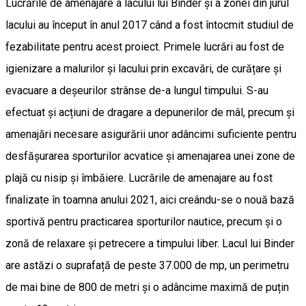
Lucrările de amenajare a lacului lui Binder și a zonei din jurul
lacului au început în anul 2017 când a fost întocmit studiul de
fezabilitate pentru acest proiect. Primele lucrări au fost de
igienizare a malurilor și lacului prin excavări, de curățare și
evacuare a deșeurilor strânse de-a lungul timpului. S-au
efectuat și acțiuni de dragare a depunerilor de mâl, precum și
amenajări necesare asigurării unor adâncimi suficiente pentru
desfășurarea sporturilor acvatice și amenajarea unei zone de
plajă cu nisip și îmbăiere. Lucrările de amenajare au fost
finalizate în toamna anului 2021, aici creându-se o nouă bază
sportivă pentru practicarea sporturilor nautice, precum și o
zonă de relaxare și petrecere a timpului liber. Lacul lui Binder
are astăzi o suprafață de peste 37.000 de mp, un perimetru
de mai bine de 800 de metri și o adâncime maximă de puțin