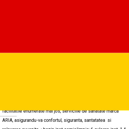
Aria Măgura
Situat în incinta Complexului Măgura Cisnădie, Centrul SPA
Aria Măgura oferă fiecărui client o experiență SPA
excepțională. Noul Spa este construit pe un teren cu o
suprafață totală de 3.500 de mp, aflat pe strada Măgurii nr.
200 (la ieșirea înspre Cisnădioara). Include un bazin semi-
olimpic, cu o lățime de 13 metri (asigurandu-se astfel 6
culoare de inot la standard competitional) și o lungime de 25
de metri, sală de fitness, saună, sală de masaj și loc de joacă
pentru copii. Echipa Aria Magura va aduce impreuna cu
facilitatile enumerate mai jos, serviciile de sanatate marca
Deutsch
ARIA, asigurandu-va confortul, siguranta, santatatea si