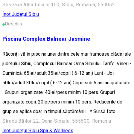
Soseaua Alba Iulia nr.100, Sibiu, Romania, 550052
Înot
Județul Sibiu
Deschis
Piscina Complex Balnear Jasmine
Răcoriți-vă în piscina unei dintre cele mai frumoase clădiri ale
județului Sibiu, Complexul Balnear Ocna Sibiului. Tarife: Vineri -
Duminică: 65lei/adult 35lei/copil ( 6-12 ani) Luni - Joi
50lei/adult 30lei/copil ( 6-12 ani) Copii sub 6 ani au gratuitate.
Grupuri organizate: 40lei/pers minim 10 pers. Grupuri
organizate copii: 20lei/pers minim 10 pers. Reducerile de
grup se aplica doar in timpul săptămânii. * Sursă foto
Strada Băilor 22, Ocna Sibiului 555600, Romania
Înot
Județul Sibiu
Spa & Wellness