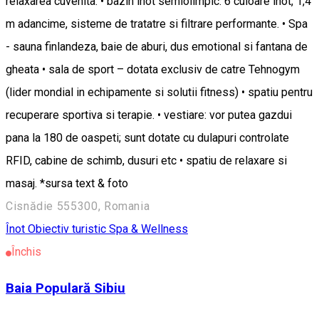
relaxarea cuvenita. • bazin inot semiolimpic: 6 culoare inot, 1,4
m adancime, sisteme de tratatre si filtrare performante. • Spa
- sauna finlandeza, baie de aburi, dus emotional si fantana de
gheata • sala de sport – dotata exclusiv de catre Tehnogym
(lider mondial in echipamente si solutii fitness) • spatiu pentru
recuperare sportiva si terapie. • vestiare: vor putea gazdui
pana la 180 de oaspeti; sunt dotate cu dulapuri controlate
RFID, cabine de schimb, dusuri etc • spatiu de relaxare si
masaj. *sursa text & foto
Cisnădie 555300, Romania
Înot
Obiectiv turistic
Spa & Wellness
Închis
Baia Populară Sibiu