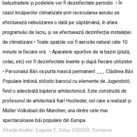
balustradele și podelele vor fi dezinfectate periodic • În
cazul încăperilor climatizate prin recircularea aerului se
efectuează nebulizarea o dată pe săptămână, în afara
programului de lucru, și se efectuează dezinfecția instalației
de climatizare • Toate spațiile vor fi aerisite natural câte 10
minute la fiecare oră. • Aparatele sportive de la bazin (plută,
colac, etc) vor fi dezinfectate înainte și după fiecare utilizator
• Personalul Băii va purta mască permanent ___ Clădirea Băii
Populare îmbină stilistic barocul cu elemente de Jugendstil,
fiind o adevărată bijuterie arhitectonică. Este construită de
profesorul de arhitectură Karl Hocheder, cel care a realizat şi
Müller Volksbad din München, una dintre cele mai
spectaculoase băi populare din Europa.
Strada Andrei Șaguna 2, Sibiu 550009, Romania