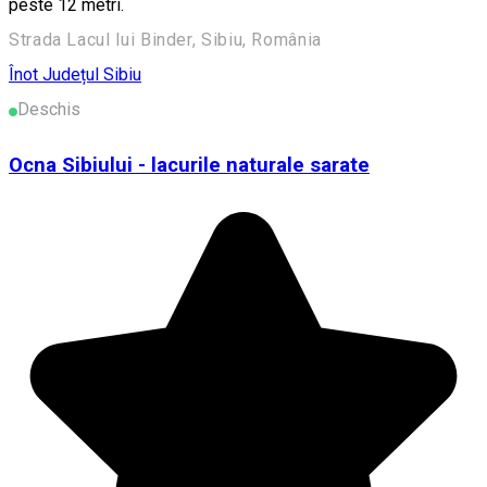
peste 12 metri.
Strada Lacul lui Binder, Sibiu, România
Înot
Județul Sibiu
Deschis
Ocna Sibiului - lacurile naturale sarate