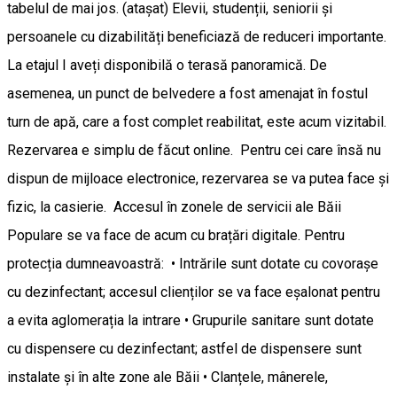
tabelul de mai jos. (atașat) Elevii, studenții, seniorii și
persoanele cu dizabilități beneficiază de reduceri importante.
La etajul I aveți disponibilă o terasă panoramică. De
asemenea, un punct de belvedere a fost amenajat în fostul
turn de apă, care a fost complet reabilitat, este acum vizitabil.
Rezervarea e simplu de făcut online. Pentru cei care însă nu
dispun de mijloace electronice, rezervarea se va putea face și
fizic, la casierie. Accesul în zonele de servicii ale Băii
Populare se va face de acum cu brațări digitale. Pentru
protecția dumneavoastră: • Intrările sunt dotate cu covorașe
cu dezinfectant; accesul clienților se va face eșalonat pentru
a evita aglomerația la intrare • Grupurile sanitare sunt dotate
cu dispensere cu dezinfectant; astfel de dispensere sunt
instalate și în alte zone ale Băii • Clanțele, mânerele,