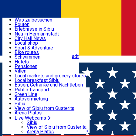
Entdecke
Was zu besuchen
Routen
Nützliche informationen
Erlebnisse in Sibiu
Podcast
Neu in Hermannstadt
Kultur
City Hall News
Aktivitäten & Abenteuer
Museen
Local shop
Kirchen
Sibiu Handwerker
Sport & Adventure
Parks, Zoo
Sibiul Verde
Bike routes
Unterkunft
Im Umkreis von Hermannstadt
Public services
Schwimmen
Română
Bildung
Reiten
Hotels
Wie komme ich nach Sibiu?
Fitnessstudio
Pensionen
Essen, Getränke & Nachtleben
Touristeninfo
Loc de joacă indoor
Villen
Reiseführer
Loc de joacă outdoor
Hostels
Local markets and grocery stores
Guided tours
Ski
Motels
Local breakfast Sibiu
Transport & Parken
Local publication
Eislaufen
Camping
Essen, Getränke und Nachtleben
Schönheitssalon
Yoga
Zimmer zu vermieten
Pizza
Public Transport
Wohnungen
Fast Food
Green Line
Live Webcams
Unterkunft außerhalb von Sibiu
Kaffeestube
Autovermietung
Konditorei
Fahrad verleih
Sibiu
Pub, Bar
Scooter rentals
View of Sibiu from Gusterita
Nachtclubs
Taxi
Arena Platoș
Bäckerei
Ride Sharing
Live Webcams
Home
Places
Noul chestionar din Campania Tursib -
Park-Tickets
Sibiu
Parkplätze
View of Sibiu from Gusterita
“Părerea TA contează”
Ladestationen für Elektrofahrzeuge
Arena Platoș