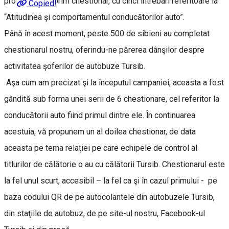
propuneau un prim chestionar, cu cinci întrebari referitoare la
Copied!
“Atitudinea şi comportamentul conducătorilor auto”.
Până în acest moment, peste 500 de sibieni au completat
chestionarul nostru, oferindu-ne părerea dânşilor despre
activitatea şoferilor de autobuze Tursib.
Aşa cum am precizat şi la începutul campaniei, aceasta a fost
gândită sub forma unei serii de 6 chestionare, cel referitor la
conducătorii auto fiind primul dintre ele. Ȋn continuarea
acestuia, vă propunem un al doilea chestionar, de data
aceasta pe tema relaţiei pe care echipele de control al
titlurilor de călătorie o au cu călătorii Tursib. Chestionarul este
la fel unul scurt, accesibil – la fel ca şi în cazul primului - pe
baza codului QR de pe autocolantele din autobuzele Tursib,
din staţiile de autobuz, de pe site-ul nostru, Facebook-ul