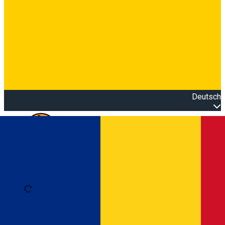
Deutsch
Open main menu
Loading
Anmeldung
Anmelden