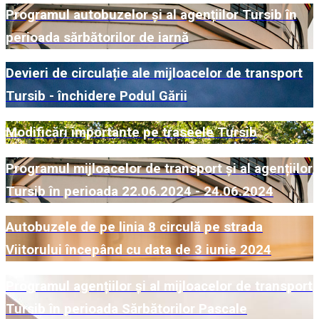
Programul autobuzelor și al agențiilor Tursib în
perioada sărbătorilor de iarnă
Devieri de circulație ale mijloacelor de transport
Tursib - închidere Podul Gării
Modificări importante pe traseele Tursib
Programul mijloacelor de transport și al agențiilor
Tursib în perioada 22.06.2024 - 24.06.2024
Autobuzele de pe linia 8 circulă pe strada
Viitorului începând cu data de 3 iunie 2024
Programul agențiilor și al mijloacelor de transport
Tursib în perioada Sărbătorilor Pascale