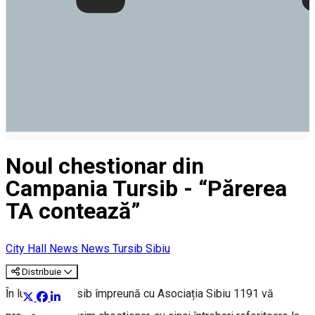
Noul chestionar din
Campania Tursib - “Părerea
TA contează”
City Hall News
News Tursib Sibiu
Distribuie
Ȋn luna mai, Tursib împreună cu Asociația Sibiu 1191 vă