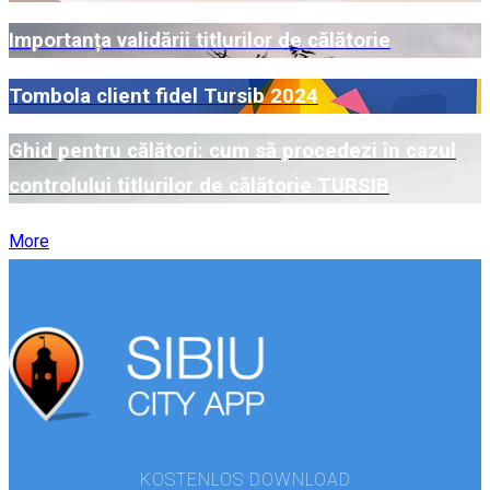
Importanța validării titlurilor de călătorie
Tombola client fidel Tursib 2024
Ghid pentru călători: cum să procedezi în cazul
controlului titlurilor de călătorie TURSIB
More
KOSTENLOS DOWNLOAD