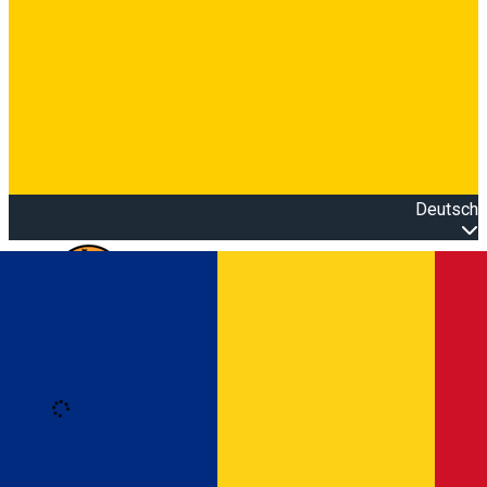
Deutsch
Open main menu
Loading
Anmeldung
Anmelden