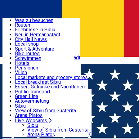
Entdecke
Was zu besuchen
Routen
Nützliche informationen
Erlebnisse in Sibiu
Podcast
Neu in Hermannstadt
Kultur
City Hall News
Aktivitäten & Abenteuer
Museen
Local shop
Kirchen
Sibiu Handwerker
Sport & Adventure
Parks, Zoo
Sibiul Verde
Bike routes
Unterkunft
Im Umkreis von Hermannstadt
Public services
Schwimmen
Română
Bildung
Reiten
Hotels
Wie komme ich nach Sibiu?
Fitnessstudio
Pensionen
Essen, Getränke & Nachtleben
Touristeninfo
Loc de joacă indoor
Villen
Reiseführer
Loc de joacă outdoor
Hostels
Local markets and grocery stores
Guided tours
Ski
Motels
Local breakfast Sibiu
Transport & Parken
Local publication
Eislaufen
Camping
Essen, Getränke und Nachtleben
Schönheitssalon
Yoga
Zimmer zu vermieten
Pizza
Public Transport
Wohnungen
Fast Food
Green Line
Live Webcams
Unterkunft außerhalb von Sibiu
Kaffeestube
Autovermietung
Konditorei
Fahrad verleih
Sibiu
Pub, Bar
Scooter rentals
View of Sibiu from Gusterita
Nachtclubs
Taxi
Arena Platoș
Bäckerei
Ride Sharing
Live Webcams
Home
Museum
Der Brukenthal Palast - Galerien für
Park-Tickets
Sibiu
Parkplätze
View of Sibiu from Gusterita
Europäische Kunst
Ladestationen für Elektrofahrzeuge
Arena Platoș