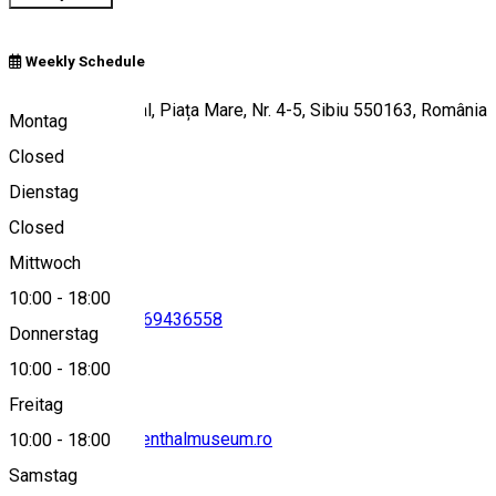
Weekly Schedule
Muzeul Brukenthal, Piața Mare, Nr. 4-5, Sibiu 550163, România
Montag
Closed
Dienstag
View on map
Closed
Mittwoch
10:00
-
18:00
0269217691
•
0269436558
Donnerstag
10:00
-
18:00
Freitag
secretariat@brukenthalmuseum.ro
10:00
-
18:00
Samstag