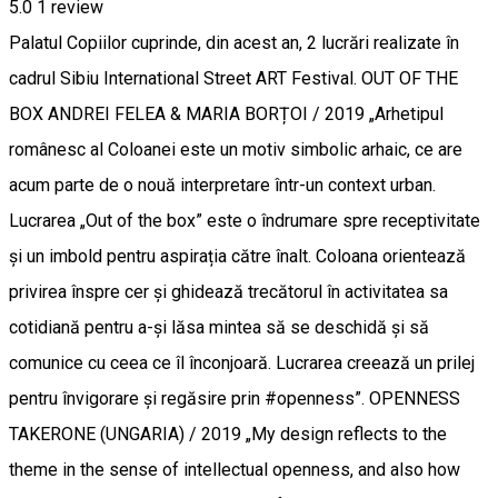
5.0
1 review
Palatul Copiilor cuprinde, din acest an, 2 lucrări realizate în
cadrul Sibiu International Street ART Festival. OUT OF THE
BOX ANDREI FELEA & MARIA BORȚOI / 2019 „Arhetipul
românesc al Coloanei este un motiv simbolic arhaic, ce are
acum parte de o nouă interpretare într-un context urban.
Lucrarea „Out of the box” este o îndrumare spre receptivitate
și un imbold pentru aspirația către înalt. Coloana orientează
privirea înspre cer și ghidează trecătorul în activitatea sa
cotidiană pentru a-și lăsa mintea să se deschidă și să
comunice cu ceea ce îl înconjoară. Lucrarea creează un prilej
pentru învigorare și regăsire prin #openness”. OPENNESS
TAKERONE (UNGARIA) / 2019 „My design reflects to the
theme in the sense of intellectual openness, and also how