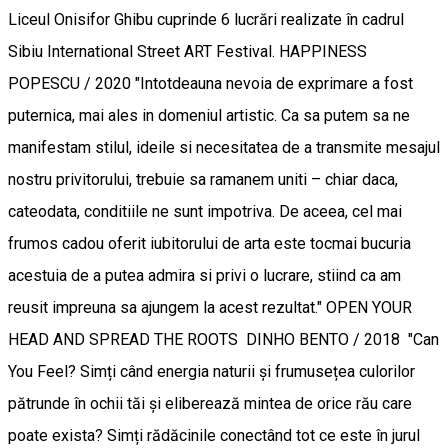
Liceul Onisifor Ghibu cuprinde 6 lucrări realizate în cadrul
Sibiu International Street ART Festival. HAPPINESS
POPESCU / 2020 "Intotdeauna nevoia de exprimare a fost
puternica, mai ales in domeniul artistic. Ca sa putem sa ne
manifestam stilul, ideile si necesitatea de a transmite mesajul
nostru privitorului, trebuie sa ramanem uniti – chiar daca,
cateodata, conditiile ne sunt impotriva. De aceea, cel mai
frumos cadou oferit iubitorului de arta este tocmai bucuria
acestuia de a putea admira si privi o lucrare, stiind ca am
reusit impreuna sa ajungem la acest rezultat." OPEN YOUR
HEAD AND SPREAD THE ROOTS DINHO BENTO / 2018 "Can
You Feel? Simți când energia naturii și frumusețea culorilor
pătrunde în ochii tăi și eliberează mintea de orice rău care
poate exista? Simți rădăcinile conectând tot ce este în jurul