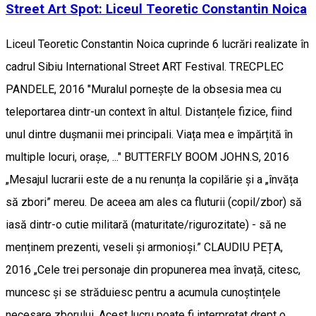
Street Art Spot: Liceul Teoretic Constantin Noica
Liceul Teoretic Constantin Noica cuprinde 6 lucrări realizate în
cadrul Sibiu International Street ART Festival. TRECPLEC
PANDELE, 2016 "Muralul pornește de la obsesia mea cu
teleportarea dintr-un context în altul. Distanțele fizice, fiind
unul dintre dușmanii mei principali. Viața mea e împărțită în
multiple locuri, orașe, ..." BUTTERFLY BOOM JOHN.S, 2016
„Mesajul lucrarii este de a nu renunța la copilărie și a „învăța
să zbori” mereu. De aceea am ales ca fluturii (copil/zbor) să
iasă dintr-o cutie militară (maturitate/rigurozitate) - să ne
menținem prezenti, veseli și armonioși.” CLAUDIU PEȚA,
2016 „Cele trei personaje din propunerea mea învață, citesc,
muncesc și se străduiesc pentru a acumula cunoștințele
necesare zborului. Acest lucru poate fi interpretat drept o