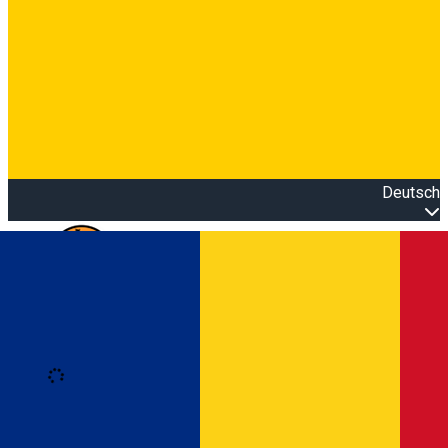
Deutsch
Open main menu
Loading
Anmeldung
Anmelden