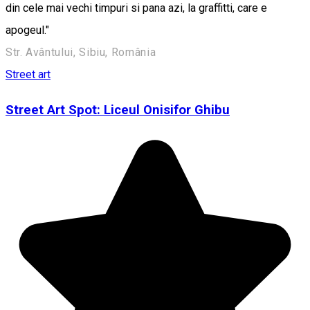
din cele mai vechi timpuri si pana azi, la graffitti, care e
apogeul."
Str. Avântului, Sibiu, România
Street art
Street Art Spot: Liceul Onisifor Ghibu