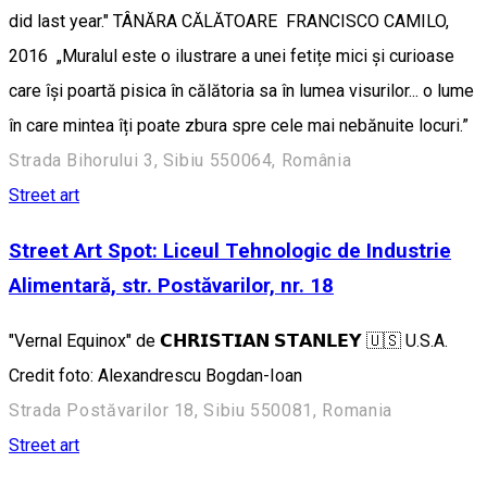
did last year." TÂNĂRA CĂLĂTOARE FRANCISCO CAMILO,
2016 „Muralul este o ilustrare a unei fetițe mici și curioase
care își poartă pisica în călătoria sa în lumea visurilor... o lume
în care mintea îți poate zbura spre cele mai nebănuite locuri.”
Strada Bihorului 3, Sibiu 550064, România
Street art
Street Art Spot: Liceul Tehnologic de Industrie
Alimentară, str. Postăvarilor, nr. 18
"Vernal Equinox" de 𝗖𝗛𝗥𝗜𝗦𝗧𝗜𝗔𝗡 𝗦𝗧𝗔𝗡𝗟𝗘𝗬 🇺🇸 U.S.A.
Credit foto: Alexandrescu Bogdan-Ioan
Strada Postăvarilor 18, Sibiu 550081, Romania
Street art