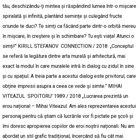
tău, deschizându-ți mintea și răspândind lumea într-o mișcare
spiralată și infinită, plantând semințe și culegând fructe
oriunde te duci? Te simți ca făcând parte dintr-o orbită mereu
în mișcare, în creștere și în schimbare? Tu ești viața! Atunci o
simți!" KIRILL STEFANOV CONNECTION / 2018 „Conceptul
se referă la legătura dintre arta murală și arhitectură, mai
exact la modul în care muralele intră în dialog cu zidul în sine
și cu spațiul. A treia parte a acestui dialog este privitorul, care
obține impresii asupra a ceea ce vede și simte.” MIHAI
VITEAZUL SPOITORU' 1989 / 2018 „Lucrarea prezintă un
erou național – Mihai Viteazul. Am ales reprezentarea acestui
personaj pentru că știam că lucrările vor fi pictate pe școli și
îmi doresc apropierea copiilor de eroi noștrii naționali. Nu am
abordat un stil grafic tradițional, încercând să fiu cât mai