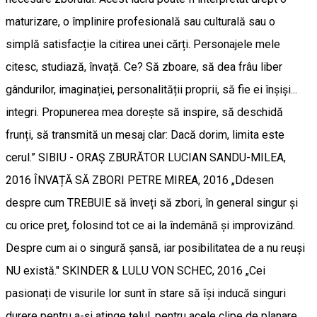
maturizare, o împlinire profesională sau culturală sau o
simplă satisfacție la citirea unei cărți. Personajele mele
citesc, studiază, învață. Ce? Să zboare, să dea frâu liber
gândurilor, imaginației, personalității proprii, să fie ei înșiși...
integri. Propunerea mea dorește să inspire, să deschidă
frunți, să transmită un mesaj clar: Dacă dorim, limita este
cerul.” SIBIU - ORAȘ ZBURĂTOR LUCIAN SANDU-MILEA,
2016 ÎNVAȚĂ SĂ ZBORI PETRE MIREA, 2016 „Ddesen
despre cum TREBUIE să înveți să zbori, în general singur și
cu orice preț, folosind tot ce ai la îndemână și improvizând.
Despre cum ai o singură șansă, iar posibilitatea de a nu reuși
NU există." SKINDER & LULU VON SCHEC, 2016 „Cei
pasionați de visurile lor sunt în stare să își inducă singuri
durere pentru a-și atinge țelul, pentru acele clipe de planare