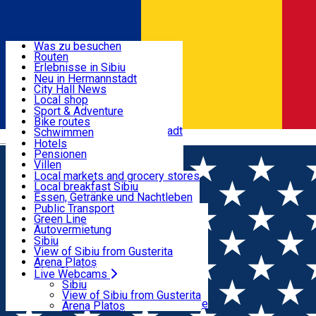
Entdecke
Was zu besuchen
Routen
Nützliche informationen
Erlebnisse in Sibiu
Podcast
Neu in Hermannstadt
Kultur
City Hall News
Aktivitäten & Abenteuer
Museen
Local shop
Kirchen
Sibiu Handwerker
Sport & Adventure
Parks, Zoo
Sibiul Verde
Bike routes
Unterkunft
Im Umkreis von Hermannstadt
Public services
Schwimmen
Română
Bildung
Reiten
Hotels
Wie komme ich nach Sibiu?
Fitnessstudio
Pensionen
Essen, Getränke & Nachtleben
Touristeninfo
Loc de joacă indoor
Villen
Reiseführer
Loc de joacă outdoor
Hostels
Local markets and grocery stores
Guided tours
Ski
Motels
Local breakfast Sibiu
Transport & Parken
Local publication
Eislaufen
Camping
Essen, Getränke und Nachtleben
Schönheitssalon
Yoga
Zimmer zu vermieten
Pizza
Public Transport
Wohnungen
Fast Food
Green Line
Live Webcams
Unterkunft außerhalb von Sibiu
Kaffeestube
Autovermietung
Konditorei
Fahrad verleih
Sibiu
Pub, Bar
Scooter rentals
View of Sibiu from Gusterita
Nachtclubs
Taxi
Arena Platoș
Bäckerei
Ride Sharing
Live Webcams
Home
Street art
Park-Tickets
Sibiu
Parkplätze
View of Sibiu from Gusterita
Ladestationen für Elektrofahrzeuge
Arena Platoș